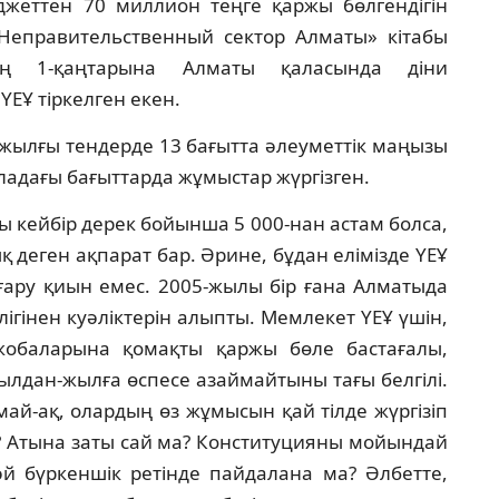
жеттен 70 миллион теңге қаржы бөлгендiгiн
Неправительственный сектор Алматы» кiтабы
дың 1-қаңтарына Алматы қаласында дiни
ҮЕҰ тiркелген екен.
-жылғы тендерде 13 бағытта әлеуметтiк маңызы
аладағы бағыттарда жұмыстар жүргiзген.
ы кейбiр дерек бойынша 5 000-нан астам болса,
ық деген ақпарат бар. Әрине, бұдан елiмiзде ҮЕҰ
ғару қиын емес. 2005-жылы бiр ғана Алматыда
iгiнен куәлiктерiн алыпты. Мемлекет ҮЕҰ үшiн,
жобаларына қомақты қаржы бөле бастағалы,
лдан-жылға өспесе азаймайтыны тағы белгiлi.
май-ақ, олардың өз жұмысын қай тiлде жүргiзiп
а? Атына заты сай ма? Конституцияны мойындай
 бүркеншiк ретiнде пайдалана ма? Әлбетте,