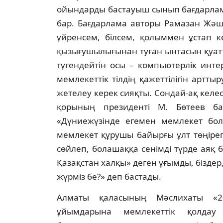
ойындарды бастауыш сынып бағдарламас
бар. Бағдарлама авторы Рамазан Жәши
үйренсем, бiлсем, қолыммен ұстап к
қызығушылығынан туған ынтасын қуат
түгендейтiн осы – компьютерлiк инте
мемлекеттiк тiлдiң қажеттiлiгiн артт
жетелеу керек сияқты. Сондай-ақ келес
қорының президентi М. Бөтеев ба
«Дүниежүзiнде егемен мемлекет болғ
мемлекет құрушы байырғы ұлт төңiрегi
сөйлеп, болашаққа сенiмдi түрде аяқ 
Қазақстан халқы» деген ұғымды, бiздер
жүрмiз бе?» деп бастады.
Алматы қаласының Мәслихаты «2
ұйымдарына мемлекеттiк қолдау