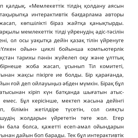
ып қалдық. «Мемлекеттiк тiлдiң қолдану аясын
н тақырыпқа интерактивтiк бағдарлама авторы
сап, көпшiлiктi бiраз жайтқа қанықтырды.
рқылы мемлекеттiк тiлдi үйренудiң әдiс-тәсiлiн
енi, ол осы уақытқа дейiн қазақ тiлiн үйренуге
 «Үлкен ойын» циклi бойынша компьютерлiк
ақстан тарихы пәнiн жүйелеп оқу және ұлттық
 бiрнеше жоба жасап, ұсынып Тiл комитетi,
ынан жақсы пiкiрге ие болды. Бiр қарағанда,
йын ғой деп ойлауыңыз әбден мүмкiн. Бiрақ бұл
атысынан кiрiп күн батқанда шығатын атыс-
мес. Бұл керiсiнше, мектеп жасына дейiнгi
, бiлiмiн жетiлдiре түсетiн, сол сияқты
шудiң жолдарын үйрететiн төте жол. Егер
iн бала болса, қажеттi есеп-амал ойындарын
ынан дайын боп барады. Тек бұл интерактивтiк