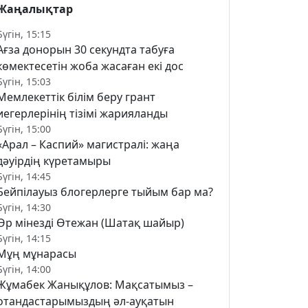
Жаңалықтар
Бүгін, 15:15
Ағза донорын 30 секундта табуға
көмектесетін жоба жасаған екі дос
Бүгін, 15:03
Мемлекеттік білім беру грант
иегерлерінің тізімі жарияланды
Бүгін, 15:00
«Арал – Каспий» магистралі: жаңа
дәуірдің күретамыры
Бүгін, 14:45
Бейпілауыз блогерлерге тыйым бар ма?
Бүгін, 14:30
Өр мінезді Өтежан (Шатақ шайыр)
Бүгін, 14:15
Мұң мұнарасы
Бүгін, 14:00
Жұмабек Жанықұлов: Мақсатымыз –
отандастарымыздың әл-ауқатын