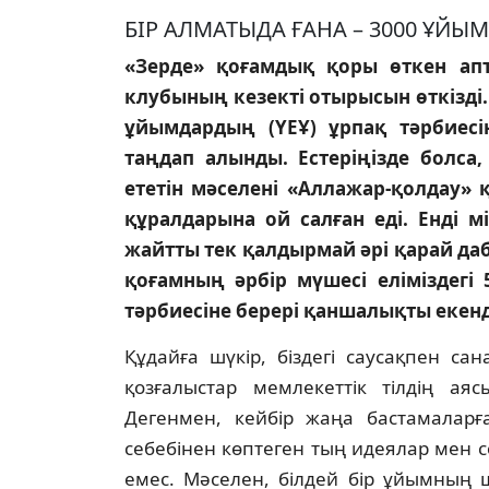
БIР АЛМАТЫДА ҒАНА – 3000 ҰЙЫМ
«Зерде» қоғамдық қоры өткен апт
клубының кезектi отырысын өткiздi.
ұйымдардың (ҮЕҰ) ұрпақ тәрбиес
таңдап алынды. Естерiңiзде болса
ететiн мәселенi «Аллажар-қолдау» 
құралдарына ой салған едi. Ендi м
жайтты тек қалдырмай әрi қарай даб
қоғамның әрбiр мүшесi елiмiздег
тәрбиесiне берерi қаншалықты екендi
Құдайға шүкiр, бiздегi саусақпен с
қозғалыстар мемлекеттiк тiлдiң аяс
Дегенмен, кейбiр жаңа бастамаларғ
себебiнен көптеген тың идеялар мен 
емес. Мәселен, бiлдей бiр ұйымның 