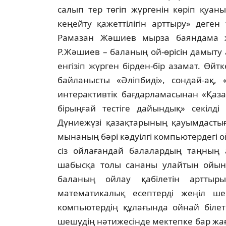
салып тер төгiп жүргенiн көрiп қуан
кеңейту қажеттiлiгiн арттыру» деге
Рамазан Жәшиев мырза баяндама жа
Р.Жәшиев – баланың ой-өрiсiн дамыту а
енгiзiп жүрген бiрден-бiр азамат. Өйтк
байланысты «Әлiпбидi», сондай-ақ,
интерактивтiк бағдарламасынан «Қаз
бiрыңғай тестiге дайындық» секiлдi
Дүниежүзi қазақтарының қауымдастығ
мынаның бәрi кәдуiлгi компьютердегi о
сiз ойлағандай балалардың таңның 
шабысқа толы сананы улайтын ойын е
баланың ойлау қабiлетiн арттырып
математикалық есептердi жеңiл ше
компьютердiң құлағында ойнай бiлет
шешудiң нәтижесiнде мектепке бар жағ