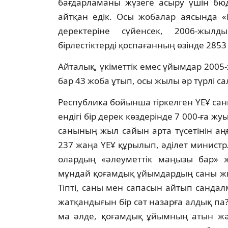
бағдарламаны жүзеге асыру үшiн бюд
айтқан едiк. Осы жобалар аясында «
деректерiне сүйенсек, 2006-жыл
бiрлестiктердi қоспағанның өзiнде 2853 
Айталық, үкiметтiк емес ұйымдар 2005
бар 43 жоба ұтып, осы жылы әр түрлi с
Республика бойынша тiркелген ҮЕҰ сан
ендiгi бiр дерек көздерiнде 7 000-ға жу
санының жыл сайын арта түсетiнiн аң
237 жаңа ҮЕҰ құрылып, әдiлет министрл
олардың «әлеуметтiк маңызы бар» 
мұндай қоғамдық ұйымдардың саны жы
Тiптi, саны мен сапасын айтып сандал
жатқандығын бiр сәт назарға алдық п
ма әлде, қоғамдық ұйымның атын жәй