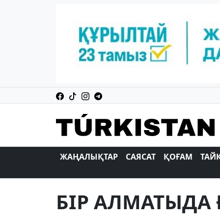
ЖАҢАЛЫҚТАР
САЯСАТ
ҚОҒАМ
ТАЙ
БIР АЛМАТЫДА 