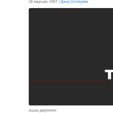
28 маусым, 2007
/
Дана Ізтілеуова
ашық дереккөзі