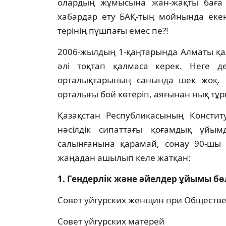
олардың жұмысына жан-жақты баға б
хабардар ету БАҚ-тың мойнында екенi
терiнiң пұшпағы емес пе?!
2006-жылдың 1-қаңтарында Алматы қал
әлi тоқтап қалмаса керек. Неге дес
орталықтарының санында шек жоқ. Б
орталығы бой көтерiп, аяғынан нық тұр
Қазақстан Республикасының Констит
нәсiлдiк сипаттағы қоғамдық ұйым
салынғанына қарамай, сонау 90-шы 
жаңадан ашылып келе жатқан:
1. Гендерлiк және әйелдер ұйымы бөл
Совет уйгурских женщин при Обществе 
Совет уйгурских матерей