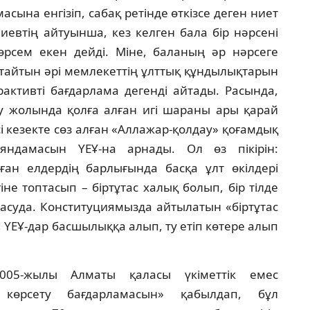
ына енгiзiп, сабақ ретiнде өткiзсе деген ниет
евтiң айтуынша, кез келген бала бiр нәрсенi
өрсем екен дейдi. Мiне, баланың әр нәрсеге
тайтын әрi мемлекеттiң ұлттық құндылықтарын
рактивтi бағдарлама дегендi айтады. Расында,
ыру жолында қолға алған игi шараны ары қарай
i кезекте сөз алған «Аллажар-қолдау» қоғамдық
яндамасын ҮЕҰ-на арнады. Ол өз пiкiрiн:
ан елдердiң барлығында басқа ұлт өкiлдерi
не топтасып – бiртұтас халық болып, бiр тiлде
басуда. Конституциямызда айтылатын «бiртұтас
, ҮЕҰ-дар басшылыққа алып, ту етiп көтере алып
005-жылы Алматы қаласы үкiметтiк емес
 көрсету бағдарламасын» қабылдап, бұл