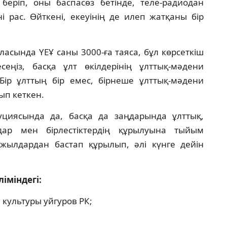
ерiп, оны баспасөз бетiнде, теле-радиодан
 рас. Өйткенi, екеуiнiң де илеп жатқаны бiр
асында ҮЕҰ саны 3000-ға таяса, бұл көрсеткiш
еңiз, басқа ұлт өкiлдерiнiң ұлттық-мәдени
iр ұлттың бiр емес, бiрнеше ұлттық-мәдени
ып кеткен.
уциясында да, басқа да заңдарында ұлттық,
дар мен бiрлестiктердiң құрылуына тыйым
жылдардан бастап құрылып, әлi күнге дейiн
iмiндегi:
культуры уйгуров РК;