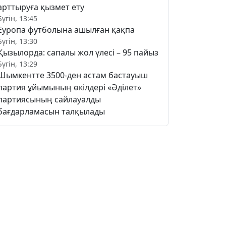
арттыруға қызмет ету
Бүгін, 13:45
Еуропа футболына ашылған қақпа
Бүгін, 13:30
Қызылорда: сапалы жол үлесі – 95 пайыз
Бүгін, 13:29
Шымкентте 3500-ден астам бастауыш
партия ұйымының өкілдері «Әділет»
партиясының сайлауалды
бағдарламасын талқылады