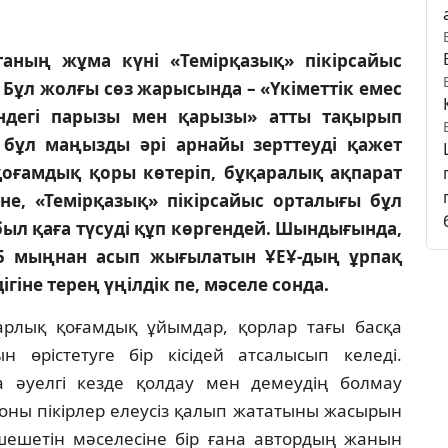
аның жұма күнi «Темiрқазық» пiкiрсайыс
 Бұл жолғы сөз жарысында – «Үкiметтiк емес
iндегi парызы мен қарызы» атты тақырып
, бұл маңызды әрi арнайы зерттеудi қажет
қоғамдық қоры көтерiп, бұқаралық ақпарат
iне, «Темiрқазық» пiкiрсайыс орталығы бұл
ыл қаға түсудi құп көргендей. Шындығында,
i 5 мыңнан асып жығылатын ҰЕҰ-дың ұрпақ
гiне терең үңiлдiк пе, мәселе сонда.
анарлық қоғамдық ұйымдар, қорлар тағы басқа
ын өрiстетуге бiр кiсiдей атсалысып келедi.
а әуелгi кезде қолдау мен демеудiң болмау
соны пiкiрлер елеусiз қалып жататыны жасырын
шешетiн мәселесiне бiр ғана автордың жанын