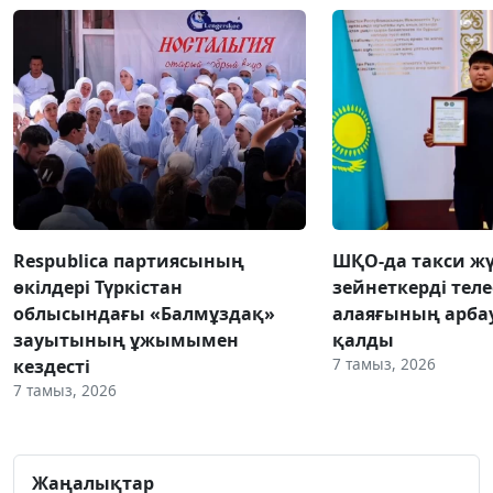
Respublica партиясының
ШҚО-да такси жү
өкілдері Түркістан
зейнеткерді тел
облысындағы «Балмұздақ»
алаяғының арба
зауытының ұжымымен
қалды
7 тамыз, 2026
кездесті
7 тамыз, 2026
Жаңалықтар