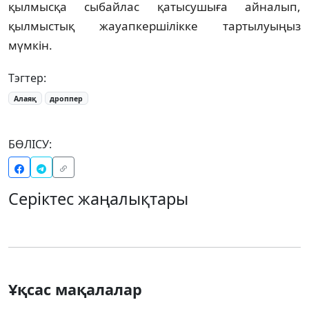
қылмысқа сыбайлас қатысушыға айналып,
қылмыстық жауапкершілікке тартылуыңыз
мүмкін.
Тэгтер:
Алаяқ
дроппер
БӨЛІСУ:
Серіктес жаңалықтары
Ұқсас мақалалар