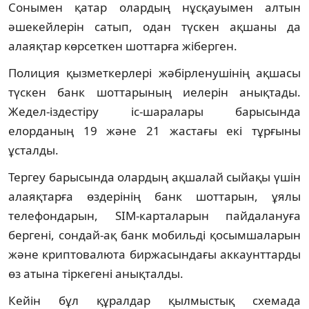
Сонымен қатар олардың нұсқауымен алтын
әшекейлерін сатып, одан түскен ақшаны да
алаяқтар көрсеткен шоттарға жіберген.
Полиция қызметкерлері жәбірленушінің ақшасы
түскен банк шоттарының иелерін анықтады.
Жедел-іздестіру іс-шаралары барысында
елорданың 19 және 21 жастағы екі тұрғыны
ұсталды.
Тергеу барысында олардың ақшалай сыйақы үшін
алаяқтарға өздерінің банк шоттарын, ұялы
телефондарын, SIM-карталарын пайдалануға
бергені, сондай-ақ банк мобильді қосымшаларын
және криптовалюта биржасындағы аккаунттарды
өз атына тіркегені анықталды.
Кейін бұл құралдар қылмыстық схемада