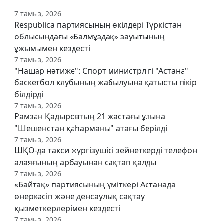
7 тамыз, 2026
Respublica партиясының өкілдері Түркістан
облысындағы «Балмұздақ» зауытының
ұжымымен кездесті
7 тамыз, 2026
"Нашар нәтиже": Спорт министрлігі "Астана"
баскетбол клубының жабылуына қатысты пікір
білдірді
7 тамыз, 2026
Рамзан Қадыровтың 21 жастағы ұлына
"Шешенстан қаһарманы" атағы берілді
7 тамыз, 2026
ШҚО-да такси жүргізушісі зейнеткерді телефон
алаяғының арбауынан сақтап қалды
7 тамыз, 2026
«Байтақ» партиясының үміткері Астанада
өнеркәсіп және денсаулық сақтау
қызметкерлерімен кездесті
7 тамыз, 2026