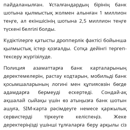
пайдаланылған. Ұсталғандардың бірінің банк
шотына қылмыстық жолмен алынған 1 миллион
теңге, ал екіншісінің шотына 2,5 миллион теңге
түскені белгілі болды.
Күдіктілерге қатысты дропперлік фактісі бойынша
қылмыстық істер қозғалды. Сотқа дейінгі тергеп-
тексеру жүргізілуде.
Полиция азаматтарға банк карталарының
деректемелерін, растау кодтарын, мобильді банк
қосымшаларының логині мен құпиясөзін бөгде
адамдарға бермеуді ескертеді. Сондай-ақ
ақшалай сыйақы үшін өз атыңызға банк шотын
ашуға, SIM-карта рәсімдеуге немесе қаржылық
сервистерді тіркеуге келіспеңіз. Жеке
деректеріңізді үшінші тұлғаларға беру арқылы сіз