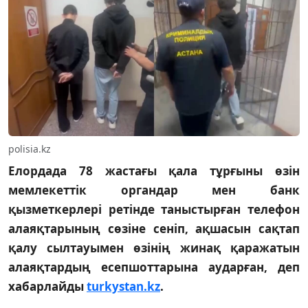
polisia.kz
Елордада 78 жастағы қала тұрғыны өзін
мемлекеттік органдар мен банк
қызметкерлері ретінде таныстырған телефон
алаяқтарының сөзіне сеніп, ақшасын сақтап
қалу сылтауымен өзінің жинақ қаражатын
алаяқтардың есепшоттарына аударған, деп
хабарлайды
turkystan.kz
.