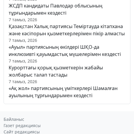
ЖСДП кандидаты Павлодар облысының
тұрғындарымен кездесті
7 тамыз, 2026
Қазақстан Халық партиясы Теміртауда кітапхана
және кәсіпорын қызметкерлерімен пікір алмасты
7 тамыз, 2026
«Ауыл» партиясының өкілдері ШҚО-да
инклюзивті қауымдастық мүшелерімен кездесті
7 тамыз, 2026
Курорттағы қорық қызметкерін жабайы
жолбарыс талап тастады
7 тамыз, 2026
«Ақ жол» партиясының үміткерлері Шамалған
ауылының тұрғындарымен кездесті
Байланыс
Газет редакциясы
Сайт редакциясы