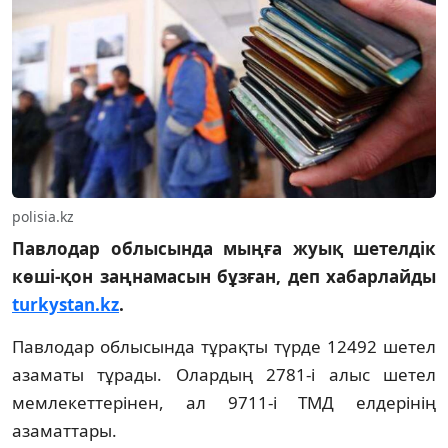
polisia.kz
Павлодар облысында мыңға жуық шетелдік
көші-қон заңнамасын бұзған, деп хабарлайды
turkystan.kz
.
Павлодар облысында тұрақты түрде 12492 шетел
азаматы тұрады. Олардың 2781-і алыс шетел
мемлекеттерінен, ал 9711-і ТМД елдерінің
азаматтары.