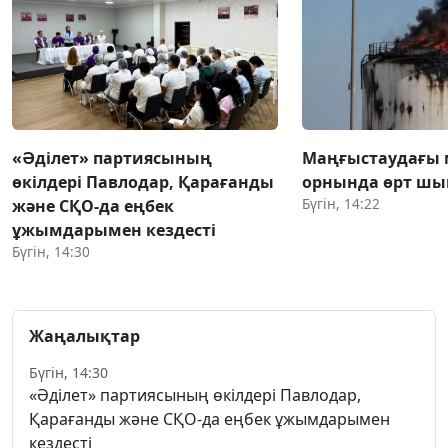
«Әділет» партиясының
Маңғыстаудағы 
өкілдері Павлодар, Қарағанды
орнында өрт ш
Бүгін, 14:22
және СҚО-да еңбек
ұжымдарымен кездесті
Бүгін, 14:30
Жаңалықтар
Бүгін, 14:30
«Әділет» партиясының өкілдері Павлодар,
Қарағанды және СҚО-да еңбек ұжымдарымен
кездесті