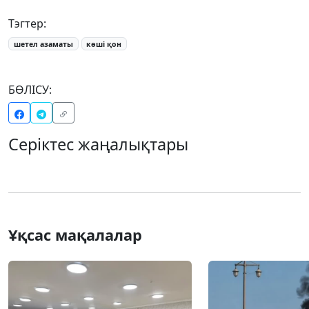
Тэгтер:
шетел азаматы
көші қон
БӨЛІСУ:
Серіктес жаңалықтары
Ұқсас мақалалар