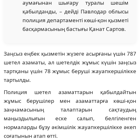
аумағынан шығару туралы шешім
қабылданды, – дейді Павлодар облысы
полиция департаменті көші-қон қызметі
басқармасының бастығы Қанат Сартов.
Заңсыз еңбек қызметін жүзеге асырғаны үшін 787
шетел азаматы, ал шетелдік жұмыс күшін заңсыз
тартқаны үшін 78 жұмыс беруші жауапкершілікке
тартылды.
Полиция шетел азаматтарын қабылдайтын
жұмыс берушілер мен азаматтарға көші-қон
заңнамасының талаптарын сақтаудың
маңыздылығын еске салып, белгіленген
нормаларды бұзу әкімшілік жауапкершілікке әкеп
соғатынын атап өтті.