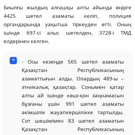
Биылғы жылдың алғашқы алты айында өңірге
4425 шетел азаматы келіп, полиция
органдарында уақытша тіркеуден өтті. Оның
ішінде 697-сі алыс шетелден, 3728-і ТМД
елдерінен келген.
- Осы кезеңде 565 шетел азаматы
Қазақстан Республикасының
азаматтығын алды. Олардың 489-ы –
этникалық қазақтар. Сонымен қатар
алты ай ішінде көші-қон заңнамасын
бұзғаны үшін 991 шетел азаматы
әкімшілік жауапкершілікке тартылды.
Сот шешімімен 83 шетел азаматын
Қазақстан Республикасының