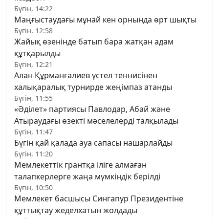
Бүгін, 14:22
Маңғыстаудағы мұнай кен орнында өрт шықты
Бүгін, 12:58
Жайық өзенінде батып бара жатқан адам
құтқарылды
Бүгін, 12:21
Алан Құрманғалиев үстел теннисінен
халықаралық турнирде жеңімпаз атанды
Бүгін, 11:55
«Әділет» партиясы Павлодар, Абай және
Атыраудағы өзекті мәселелерді талқылады
Бүгін, 11:47
Бүгін қай қалада ауа сапасы нашарлайды
Бүгін, 11:20
Мемлекеттік грантқа іліге алмаған
талапкерлерге жаңа мүмкіндік берілді
Бүгін, 10:50
Мемлекет басшысы Сингапур Президентіне
құттықтау жеделхатын жолдады