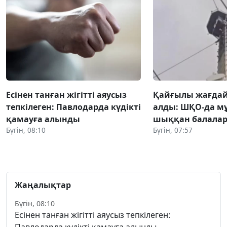
Есінен танған жігітті аяусыз
Қайғылы жағда
тепкілеген: Павлодарда күдікті
алды: ШҚО-да м
қамауға алынды
шыққан балалар
Бүгін, 08:10
Бүгін, 07:57
Жаңалықтар
Бүгін, 08:10
Есінен танған жігітті аяусыз тепкілеген:
Павлодарда күдікті қамауға алынды