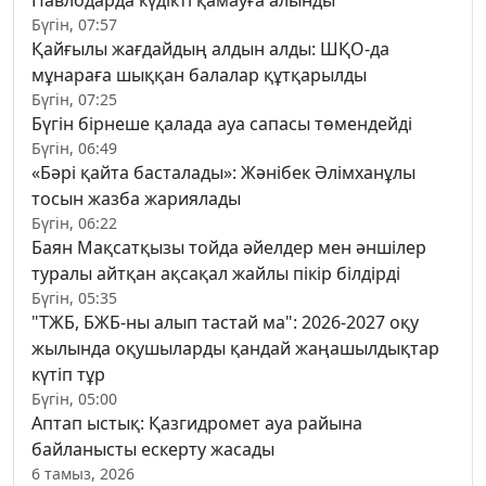
Бүгін, 07:57
Қайғылы жағдайдың алдын алды: ШҚО-да
мұнараға шыққан балалар құтқарылды
Бүгін, 07:25
Бүгін бірнеше қалада ауа сапасы төмендейді
Бүгін, 06:49
«Бәрі қайта басталады»: Жәнібек Әлімханұлы
тосын жазба жариялады
Бүгін, 06:22
Баян Мақсатқызы тойда әйелдер мен әншілер
туралы айтқан ақсақал жайлы пікір білдірді
Бүгін, 05:35
"ТЖБ, БЖБ-ны алып тастай ма": 2026-2027 оқу
жылында оқушыларды қандай жаңашылдықтар
күтіп тұр
Бүгін, 05:00
Аптап ыстық: Қазгидромет ауа райына
байланысты ескерту жасады
6 тамыз, 2026