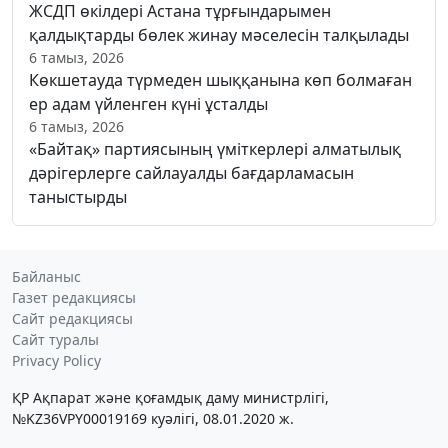
ЖСДП өкілдері Астана тұрғындарымен
қалдықтарды бөлек жинау мәселесін талқылады
6 тамыз, 2026
Көкшетауда түрмеден шыққанына көп болмаған
ер адам үйленген күні ұсталды
6 тамыз, 2026
«Байтақ» партиясының үміткерлері алматылық
дәрігерлерге сайлауалды бағдарламасын
таныстырды
Байланыс
Газет редакциясы
Сайт редакциясы
Сайт туралы
Privacy Policy
ҚР Ақпарат және қоғамдық даму министрлігі,
№KZ36VPY00019169 куәлігі, 08.01.2020 ж.