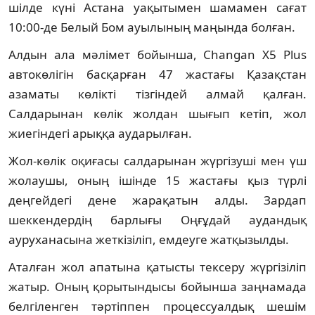
шілде күні Астана уақытымен шамамен сағат
10:00-де Белый Бом ауылының маңында болған.
Алдын ала мәлімет бойынша, Changan X5 Plus
автокөлігін басқарған 47 жастағы Қазақстан
азаматы көлікті тізгіндей алмай қалған.
Салдарынан көлік жолдан шығып кетіп, жол
жиегіндегі арыққа аударылған.
Жол-көлік оқиғасы салдарынан жүргізуші мен үш
жолаушы, оның ішінде 15 жастағы қыз түрлі
деңгейдегі дене жарақатын алды. Зардап
шеккендердің барлығы Оңғұдай аудандық
ауруханасына жеткізіліп, емдеуге жатқызылды.
Аталған жол апатына қатысты тексеру жүргізіліп
жатыр. Оның қорытындысы бойынша заңнамада
белгіленген тәртіппен процессуалдық шешім