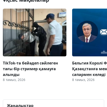
TikTok-та бейәдеп сөйлеген
Бельгия Королі 
тағы бір стример қамауға
Қазақстанға ме
алынды
сапармен келеді
8 тамыз, 2026
8 тамыз, 2026
Жаңалықтар