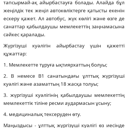
тапсырмай-ақ айырбастауға болады. Алайда бұл
жеңілдік тек жеңіл автокөліктерге қатысты екенін
ескеру қажет. Ал автобус, жүк көлігі және өзге де
санаттар қабылдаушы мемлекеттің заңнамасына
сәйкес қаралады.
Жүргізуші куәлігін айырбастау үшін қажетті
құжаттар:
1. Мемлекетте тұруға ықтиярхаттың болуы;
2. В немесе В1 санатындағы ұлттық жүргізуші
куәлігі және азаматтың 18 жасқа толуы;
3. жүргізуші куәлігінің қабылдаушы мемлекеттің
мемлекеттік тіліне ресми аудармасын ұсыну;
4. медициналық тексеруден өту.
Маңыздысы - ұлттық жүргізуші куәлігі өз иесінде