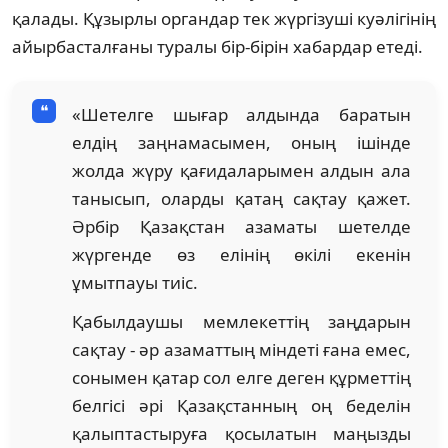
қалады. Құзырлы органдар тек жүргізуші куәлігінің
айырбасталғаны туралы бір-бірін хабардар етеді.
«Шетелге шығар алдында баратын
елдің заңнамасымен, оның ішінде
жолда жүру қағидаларымен алдын ала
танысып, оларды қатаң сақтау қажет.
Әрбір Қазақстан азаматы шетелде
жүргенде өз елінің өкілі екенін
ұмытпауы тиіс.
Қабылдаушы мемлекеттің заңдарын
сақтау - әр азаматтың міндеті ғана емес,
сонымен қатар сол елге деген құрметтің
белгісі әрі Қазақстанның оң беделін
қалыптастыруға қосылатын маңызды