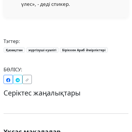
үлес», - деді спикер.
Тэгтер:
Қазақстан
жүргізуші куәлігі
Біріккен Араб Әмірліктері
БӨЛІСУ:
Серіктес жаңалықтары
Ұқсас мақалалар