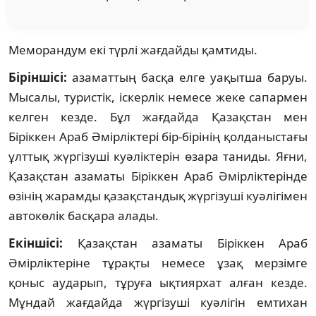
Меморандум екі түрлі жағдайды қамтиды.
Біріншісі:
азаматтың басқа елге уақытша баруы.
Мысалы, туристік, іскерлік немесе жеке сапармен
келген кезде. Бұл жағдайда Қазақстан мен
Біріккен Араб Әмірліктері бір-бірінің қолданыстағы
ұлттық жүргізуші куәліктерін өзара таниды. Яғни,
Қазақстан азаматы Біріккен Араб Әмірліктерінде
өзінің жарамды қазақстандық жүргізуші куәлігімен
автокөлік басқара алады.
Екіншісі:
Қазақстан азаматы Біріккен Араб
Әмірліктеріне тұрақты немесе ұзақ мерзімге
қоныс аударып, тұруға ықтиярхат алған кезде.
Мұндай жағдайда жүргізуші куәлігін емтихан