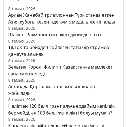
8 тамыз, 2026
Арлан Жаңабай триатлоннан Түркістанда өткен
Азия кубогы кезеңінде күміс медаль жеңіп алды
8 тамыз, 2026
Шавкат Рахмоновтың әкесі дүниеден өтті
8 тамыз, 2026
TikTok-та бейәдеп сөйлеген тағы бір стример
қамауға алынды
8 тамыз, 2026
Бельгия Королі Филипп Қазақстанға мемлекет
сапармен келеді
8 тамыз, 2026
Астанада Қорғалжын тас жолы ішінара
жабылады
8 тамыз, 2026
Неліктен 120 балл грант алуға әрдайым кепілдік
бермейді, ал 100 балл жеткілікті болуы мүмкін?
8 тамыз, 2026
Қонаевта флайбордшы «Әділет» туымен су