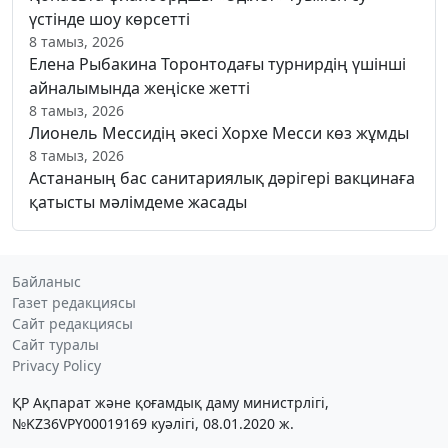
үстінде шоу көрсетті
8 тамыз, 2026
Елена Рыбакина Торонтодағы турнирдің үшінші
айналымында жеңіске жетті
8 тамыз, 2026
Лионель Мессидің әкесі Хорхе Месси көз жұмды
8 тамыз, 2026
Астананың бас санитариялық дәрігері вакцинаға
қатысты мәлімдеме жасады
Байланыс
Газет редакциясы
Сайт редакциясы
Сайт туралы
Privacy Policy
ҚР Ақпарат және қоғамдық даму министрлігі,
№KZ36VPY00019169 куәлігі, 08.01.2020 ж.