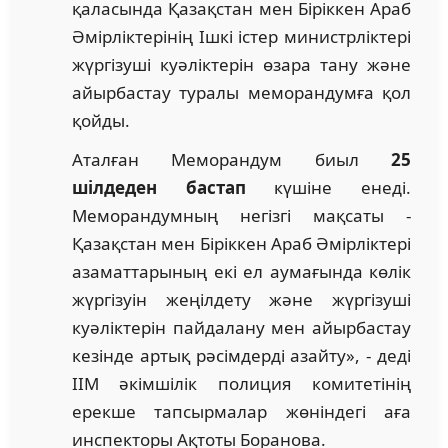
қаласында Қазақстан мен Біріккен Араб
Әмірліктерінің Ішкі істер министрліктері
жүргізуші куәліктерін өзара тану және
айырбастау туралы меморандумға қол
қойды.
Аталған Меморандум биыл
25
шілдеден бастап
күшіне енеді.
Меморандумның негізгі мақсаты -
Қазақстан мен Біріккен Араб Әмірліктері
азаматтарының екі ел аумағында көлік
жүргізуін жеңілдету және жүргізуші
куәліктерін пайдалану мен айырбастау
кезінде артық рәсімдерді азайту», - деді
ІІМ әкімшілік полиция комитетінің
ерекше тапсырмалар жөніндегі аға
инспекторы Ақтоты Боранова.