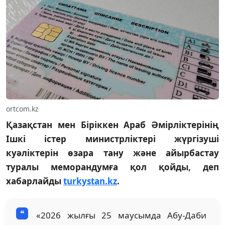
ortcom.kz
Қазақстан мен Біріккен Араб Әмірліктерінің
Ішкі істер министрліктері жүргізуші
куәліктерін өзара тану және айырбастау
туралы меморандумға қол қойды, деп
хабарлайды
turkystan.kz
.
«2026 жылғы 25 маусымда Абу-Даби