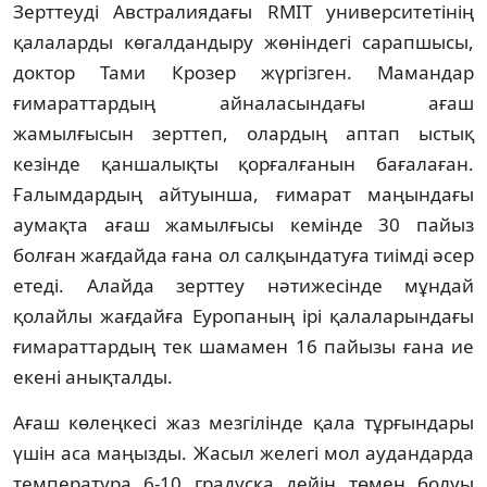
Зерттеуді Австралиядағы RMIT университетінің
қалаларды көгалдандыру жөніндегі сарапшысы,
доктор Тами Крозер жүргізген. Мамандар
ғимараттардың айналасындағы ағаш
жамылғысын зерттеп, олардың аптап ыстық
кезінде қаншалықты қорғалғанын бағалаған.
Ғалымдардың айтуынша, ғимарат маңындағы
аумақта ағаш жамылғысы кемінде 30 пайыз
болған жағдайда ғана ол салқындатуға тиімді әсер
етеді. Алайда зерттеу нәтижесінде мұндай
қолайлы жағдайға Еуропаның ірі қалаларындағы
ғимараттардың тек шамамен 16 пайызы ғана ие
екені анықталды.
Ағаш көлеңкесі жаз мезгілінде қала тұрғындары
үшін аса маңызды. Жасыл желегі мол аудандарда
температура 6-10 градусқа дейін төмен болуы