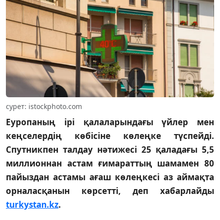
сурет: istockphoto.com
Еуропаның ірі қалаларындағы үйлер мен
кеңселердің көбісіне көлеңке түспейді.
Спутникпен талдау нәтижесі 25 қаладағы 5,5
миллионнан астам ғимараттың шамамен 80
пайыздан астамы ағаш көлеңкесі аз аймақта
орналасқанын көрсетті, деп хабарлайды
turkystan.kz
.