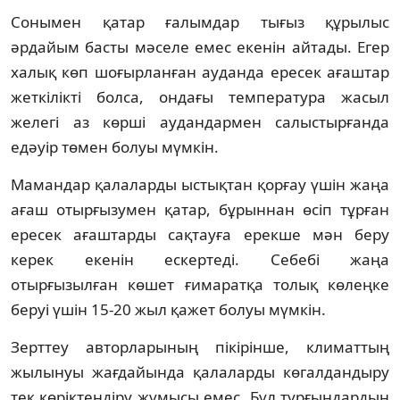
Сонымен қатар ғалымдар тығыз құрылыс
әрдайым басты мәселе емес екенін айтады. Егер
халық көп шоғырланған ауданда ересек ағаштар
жеткілікті болса, ондағы температура жасыл
желегі аз көрші аудандармен салыстырғанда
едәуір төмен болуы мүмкін.
Мамандар қалаларды ыстықтан қорғау үшін жаңа
ағаш отырғызумен қатар, бұрыннан өсіп тұрған
ересек ағаштарды сақтауға ерекше мән беру
керек екенін ескертеді. Себебі жаңа
отырғызылған көшет ғимаратқа толық көлеңке
беруі үшін 15-20 жыл қажет болуы мүмкін.
Зерттеу авторларының пікірінше, климаттың
жылынуы жағдайында қалаларды көгалдандыру
тек көріктендіру жұмысы емес. Бұл тұрғындардың