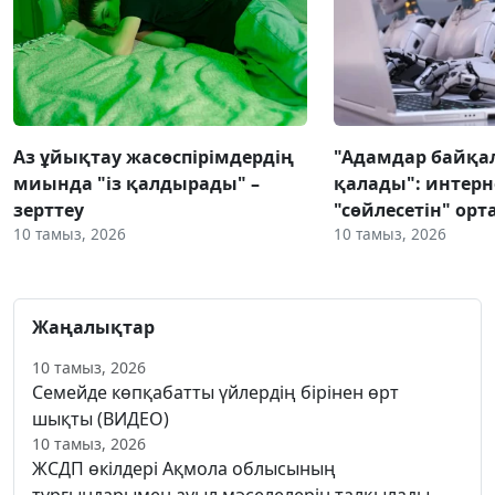
Аз ұйықтау жасөспірімдердің
"Адамдар байқа
миында "із қалдырады" –
қалады": интерн
зерттеу
"сөйлесетін" ор
10 тамыз, 2026
10 тамыз, 2026
Жаңалықтар
10 тамыз, 2026
Семейде көпқабатты үйлердің бірінен өрт
шықты (ВИДЕО)
10 тамыз, 2026
ЖСДП өкілдері Ақмола облысының
тұрғындарымен ауыл мәселелерін талқылады