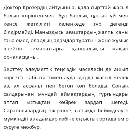
Доктор Крозердің айтуынша, қала сырттай жасыл
болып көрінгенімен, бұл барлық тұрғын үй мен
кеңсе жеткілікті көлеңкеде тұр дегенді
білдірмейді. Маңыздысы ағаштардың жалпы саны
ғана емес, олардың адамдар тұратын және жұмыс
істейтін ғимараттарға қаншалықты жақын
орналасқаны.
Зерттеу әлеуметтік теңсіздік мәселесін де ашып
көрсетті. Табысы төмен аудандарда жасыл желек
аз, ал асфальт пен бетон көп болады. Соның
салдарынан мұндай аймақтардың тұрғындары
аптап ыстықтан көбірек зардап шегеді.
Сарапшылардың пікірінше, ыстыққа бейімделуге
мүмкіндігі аз адамдар көбіне ең ыстық ортада өмір
сүруге мәжбүр.