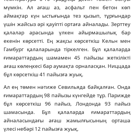
мүмкін. Ал ағаш аз, асфальт пен бетон көп
аймақтар күн ыстығында тез қызып, тұрғындар
үшін жайсыз әрі қауіпті ортаға айналады. Зерттеу
қалалар арасында үлкен айырмашылық бар
екенін көрсетті. Ең жақсы көрсеткіш Кельн мен
Гамбург қалаларында тіркелген. Бұл қалаларда
ғимараттардың шамамен 45 пайызы жеткілікті
ағаш көлеңкесі бар аумақта орналасқан. Ниццада
бұл көрсеткіш 41 пайызға жуық.
Ал ең төмен нәтиже Севильяда байқалған. Онда
ғимараттардың 98 пайызы күнгейде тұр. Парижде
бұл көрсеткіш 96 пайыз, Лондонда 93 пайыз
шамасында. Бұл қалаларда ғимараттардың
айналасындағы ағаш жамылғысының орташа
үлесі небәрі 12 пайызға жуық.