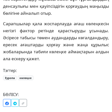
денсаулығы мен қауіпсіздігін қорғаудың маңызды
бөлігіне айналып отыр.
Сарапшылар қала жоспарлауда ағаш көлеңкесін
негізгі фактор ретінде қарастыруды ұсынады.
Әсіресе табысы төмен аудандарды көгалдандыру,
ересек ағаштарды қорғау және жаңа құрылыс
жобаларында табиғи көлеңке аймақтарын алдын
ала ескеру қажет.
Тэгтер:
Еуропа
көлеңке
БӨЛІСУ: