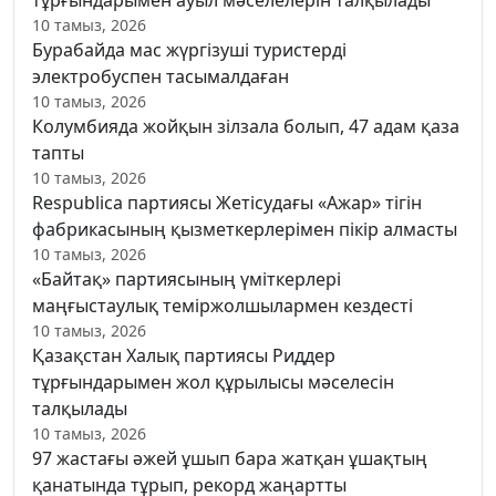
10 тамыз, 2026
Бурабайда мас жүргізуші туристерді
электробуспен тасымалдаған
10 тамыз, 2026
Колумбияда жойқын зілзала болып, 47 адам қаза
тапты
10 тамыз, 2026
Respublica партиясы Жетісудағы «Ажар» тігін
фабрикасының қызметкерлерімен пікір алмасты
10 тамыз, 2026
«Байтақ» партиясының үміткерлері
маңғыстаулық теміржолшылармен кездесті
10 тамыз, 2026
Қазақстан Халық партиясы Риддер
тұрғындарымен жол құрылысы мәселесін
талқылады
10 тамыз, 2026
97 жастағы әжей ұшып бара жатқан ұшақтың
қанатында тұрып, рекорд жаңартты