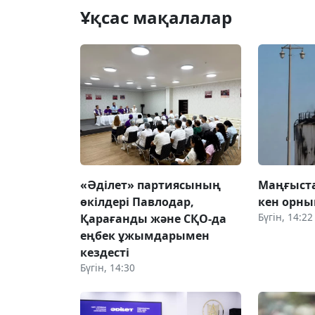
Ұқсас мақалалар
«Әділет» партиясының
Маңғыст
өкілдері Павлодар,
кен орн
Бүгін, 14:22
Қарағанды және СҚО-да
еңбек ұжымдарымен
кездесті
Бүгін, 14:30