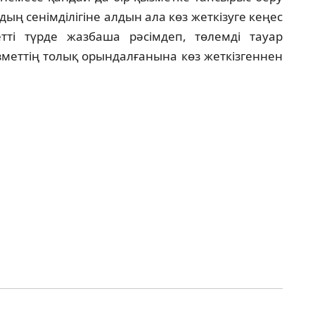
ң сенімділігіне алдын ала көз жеткізуге кеңес
етті түрде жазбаша рәсімдеп, төлемді тауар
ызметтің толық орындалғанына көз жеткізгеннен