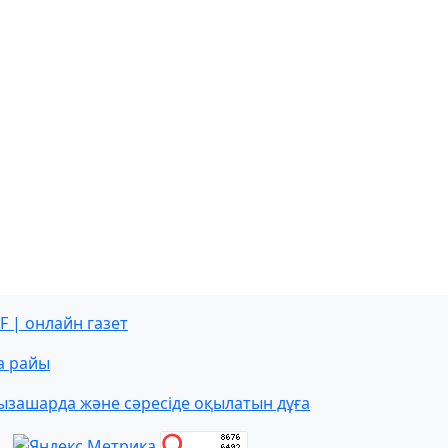
F | онлайн газет
а райы
ызашарда және сәресіде оқылатын дұға