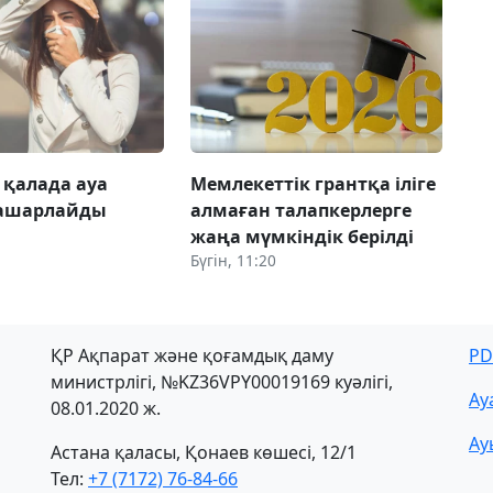
 қалада ауа
Мемлекеттік грантқа іліге
нашарлайды
алмаған талапкерлерге
жаңа мүмкіндік берілді
Бүгін, 11:20
ҚР Ақпарат және қоғамдық даму
PD
министрлігі, №KZ36VPY00019169 куәлігі,
Ау
08.01.2020 ж.
Ау
Астана қаласы, Қонаев көшесі, 12/1
Тел:
+7 (7172) 76-84-66