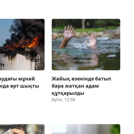
аудағы мұнай
Жайық өзенінде батып
ында өрт шықты
бара жатқан адам
құтқарылды
Бүгін, 12:58