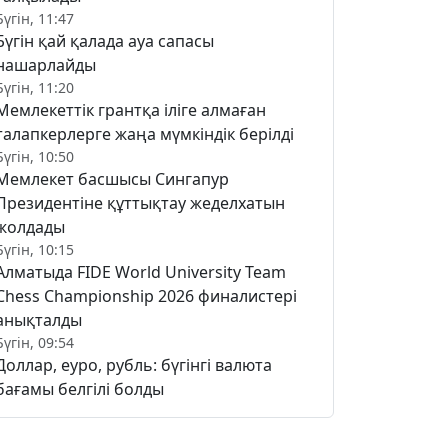
Бүгін, 11:47
Бүгін қай қалада ауа сапасы
нашарлайды
Бүгін, 11:20
Мемлекеттік грантқа іліге алмаған
талапкерлерге жаңа мүмкіндік берілді
Бүгін, 10:50
Мемлекет басшысы Сингапур
Президентіне құттықтау жеделхатын
жолдады
Бүгін, 10:15
Алматыда FIDE World University Team
Chess Championship 2026 финалистері
анықталды
Бүгін, 09:54
Доллар, еуро, рубль: бүгінгі валюта
бағамы белгілі болды