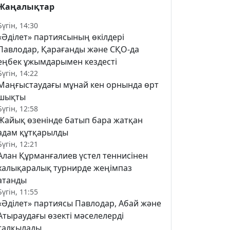
Жаңалықтар
Бүгін, 14:30
«Әділет» партиясының өкілдері
Павлодар, Қарағанды және СҚО-да
еңбек ұжымдарымен кездесті
Бүгін, 14:22
Маңғыстаудағы мұнай кен орнында өрт
шықты
Бүгін, 12:58
Жайық өзенінде батып бара жатқан
адам құтқарылды
Бүгін, 12:21
Алан Құрманғалиев үстел теннисінен
халықаралық турнирде жеңімпаз
атанды
Бүгін, 11:55
«Әділет» партиясы Павлодар, Абай және
Атыраудағы өзекті мәселелерді
талқылады