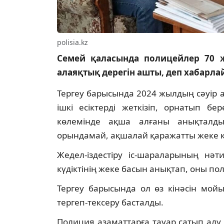
polisia.kz
Семей қаласында полицейлер 70 ж
алаяқтық дерегін ашты, деп хабарл
Тергеу барысында 2024 жылдың сәуір ай
ішкі есіктерді жеткізіп, орнатып б
көлемінде ақша алғаны анықталды
орындамай, ақшалай қаражатты жеке қ
Жедел-іздестіру іс-шараларының нәт
күдіктінің жеке басын анықтап, оны пол
Тергеу барысында ол өз кінәсін мой
тергеп-тексеру басталды.
Полиция азаматтарға тауар сатып алу