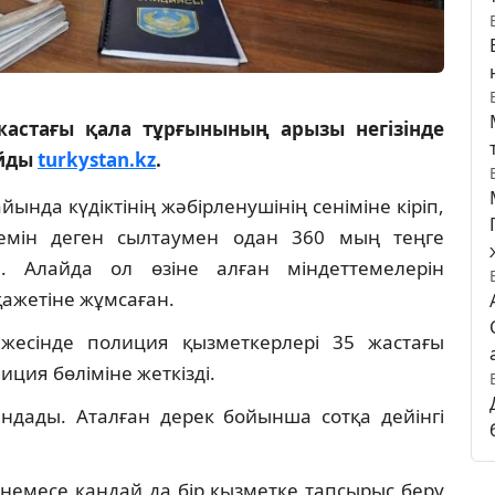
астағы қала тұрғынының арызы негізінде
айды
turkystan.kz
.
ында күдіктінің жәбірленушінің сеніміне кіріп,
еремін деген сылтаумен одан 360 мың теңге
. Алайда ол өзіне алған міндеттемелерін
ажетіне жұмсаған.
ижесінде полиция қызметкерлері 35 жастағы
иция бөліміне жеткізді.
ындады. Аталған дерек бойынша сотқа дейінгі
 немесе қандай да бір қызметке тапсырыс беру