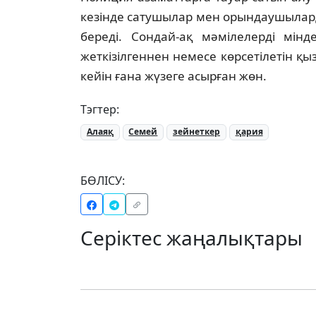
кезінде сатушылар мен орындаушыларды
береді. Сондай-ақ мәмілелерді мінд
жеткізілгеннен немесе көрсетілетін қ
кейін ғана жүзеге асырған жөн.
Тэгтер:
Алаяқ
Семей
зейнеткер
қария
БӨЛІСУ:
Серіктес жаңалықтары