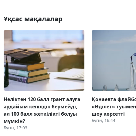
Ұқсас мақалалар
Неліктен 120 балл грант алуға
Қонаевта флай
әрдайым кепілдік бермейді,
«Әділет» туымен 
ал 100 балл жеткілікті болуы
шоу көрсетті
Бүгін, 16:44
мүмкін?
Бүгін, 17:03