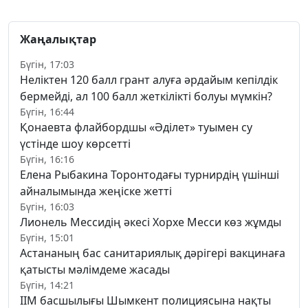
Жаңалықтар
Бүгін, 17:03
Неліктен 120 балл грант алуға әрдайым кепілдік
бермейді, ал 100 балл жеткілікті болуы мүмкін?
Бүгін, 16:44
Қонаевта флайбордшы «Әділет» туымен су
үстінде шоу көрсетті
Бүгін, 16:16
Елена Рыбакина Торонтодағы турнирдің үшінші
айналымында жеңіске жетті
Бүгін, 16:03
Лионель Мессидің әкесі Хорхе Месси көз жұмды
Бүгін, 15:01
Астананың бас санитариялық дәрігері вакцинаға
қатысты мәлімдеме жасады
Бүгін, 14:21
ІІМ басшылығы Шымкент полициясына нақты