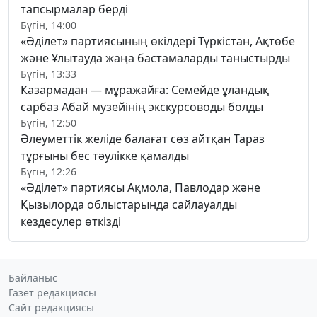
тапсырмалар берді
Бүгін, 14:00
«Әділет» партиясының өкілдері Түркістан, Ақтөбе
және Ұлытауда жаңа бастамаларды таныстырды
Бүгін, 13:33
Казармадан — мұражайға: Семейде ұландық
сарбаз Абай музейінің экскурсоводы болды
Бүгін, 12:50
Әлеуметтік желіде балағат сөз айтқан Тараз
тұрғыны бес тәулікке қамалды
Бүгін, 12:26
«Әділет» партиясы Ақмола, Павлодар және
Қызылорда облыстарында сайлауалды
кездесулер өткізді
Байланыс
Газет редакциясы
Сайт редакциясы