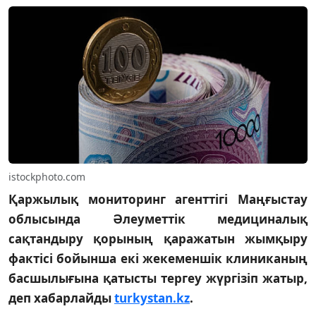
istockphoto.com
Қаржылық мониторинг агенттігі Маңғыстау
облысында Әлеуметтік медициналық
сақтандыру қорының қаражатын жымқыру
фактісі бойынша екі жекеменшік клиниканың
басшылығына қатысты тергеу жүргізіп жатыр,
деп хабарлайды
turkystan.kz
.