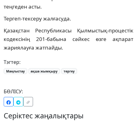
теңгеден асты.
Тергеп-тексеру жалғасуда.
Қазақстан Республикасы Қылмыстық-процестік
кодексінің 201-бабына сәйкес өзге ақпарат
жариялауға жатпайды.
Тэгтер:
Маңғыстау
ақша жымқыру
тергеу
БӨЛІСУ:
Серіктес жаңалықтары