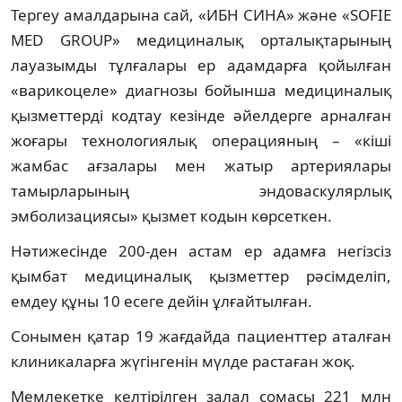
Тергеу амалдарына сай, «ИБН СИНА» және «SOFIE
MED GROUP» медициналық орталықтарының
лауазымды тұлғалары ер адамдарға қойылған
«варикоцеле» диагнозы бойынша медициналық
қызметтерді кодтау кезінде әйелдерге арналған
жоғары технологиялық операцияның – «кіші
жамбас ағзалары мен жатыр артериялары
тамырларының эндоваскулярлық
эмболизациясы» қызмет кодын көрсеткен.
Нәтижесінде 200-ден астам ер адамға негізсіз
қымбат медициналық қызметтер рәсімделіп,
емдеу құны 10 есеге дейін ұлғайтылған.
Сонымен қатар 19 жағдайда пациенттер аталған
клиникаларға жүгінгенін мүлде растаған жоқ.
Мемлекетке келтірілген залал сомасы 221 млн