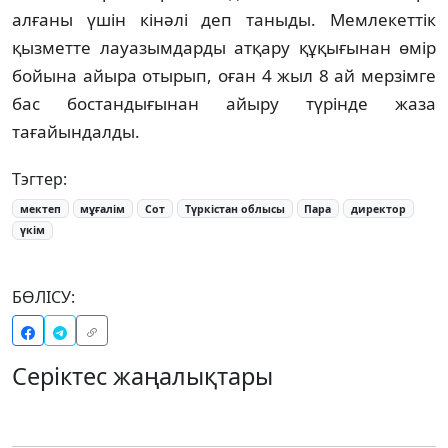
алғаны үшін кінәлі деп таныды. Мемлекеттік
қызметте лауазымдарды атқару құқығынан өмір
бойына айыра отырып, оған 4 жыл 8 ай мерзімге
бас бостандығынан айыру түрінде жаза
тағайындалды.
Тэгтер:
мектеп
мұғалім
Сот
Түркістан облысы
Пара
директор
үкім
БӨЛІСУ:
Серіктес жаңалықтары