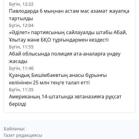
Бүгін, 12:22
Павлодарда 6 мыңнан астам мас азамат жауапқа
тартылды
Бүгін, 12:04
«Әділет» партиясының сайлауалды штабы Абай,
Ұлытау және БҚО тұрғындармен кездесті
Бүгін, 11:55
Абай облысында полиция ата-аналарға үндеу
жасады
Бүгін, 11:46
Қуандық Бишімбаевтың анасы бұрынғы
келінінен 25 млн теңге талап етті
Бүгін, 11:35
Американың 14-штатында эвтаназияға рұқсат
берілді
Байланыс
Газет редакциясы