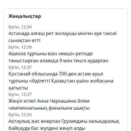
Жаңалықтар
Бүгін, 12:54
Астанада алғаш рет жолаушы мінген әуе таксиі
сынақтан өтті
Бүгін, 12:39
Ақмола тұрғыны өзін «емші» ретінде
таныстырған алаяққа 9 млн теңге аударған
Бүгін, 12:37
Қостанай облысында 700-ден астам ауыл
тұрғыны «Әділетті Қазақстан үшін» жобасына
қатысты
Бүгін, 12:27
Жеңіл атлет Анна Черкашина Әлем
чемпионатының финалына шықты
Бүгін, 12:24
Ақтаулық жас өнерпаз Грузиядағы халықаралық
байқауда бас жүлдені жеңіп алды