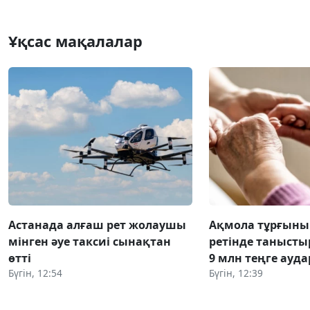
Ұқсас мақалалар
Астанада алғаш рет жолаушы
Ақмола тұрғыны 
мінген әуе таксиі сынақтан
ретінде танысты
өтті
9 млн теңге ауда
Бүгін, 12:54
Бүгін, 12:39