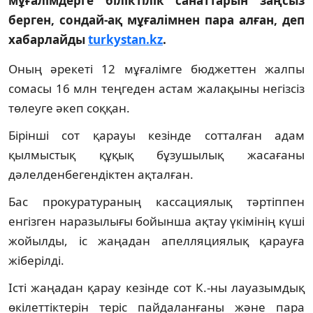
мұғалімдерге біліктілік санаттарын заңсыз
берген, сондай-ақ мұғалімнен пара алған, деп
хабарлайды
turkystan.kz
.
Оның әрекеті 12 мұғалімге бюджеттен жалпы
сомасы 16 млн теңгеден астам жалақыны негізсіз
төлеуге әкеп соққан.
Бірінші сот қарауы кезінде сотталған адам
қылмыстық құқық бұзушылық жасағаны
дәлелденбегендіктен ақталған.
Бас прокуратураның кассациялық тәртіппен
енгізген наразылығы бойынша ақтау үкімінің күші
жойылды, іс жаңадан апелляциялық қарауға
жіберілді.
Істі жаңадан қарау кезінде сот К.-ны лауазымдық
өкілеттіктерін теріс пайдаланғаны және пара