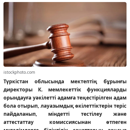
istockphoto.com
Түркістан облысында мектептің бұрынғы
директоры К. мемлекеттік функцияларды
орындауға уәкілетті адамға теңестірілген адам
бола отырып, лауазымдық өкілеттіктерін теріс
пайдаланып, міндетті тестілеу және
аттестаттау комиссиясынан өтпеген