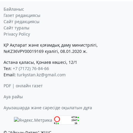
Байланыс
Газет редакциясы
Сайт редакциясы
Сайт туралы
Privacy Policy
ҚР Ақпарат және қоғамдық даму министрлігі,
№KZ36VPY00019169 куәлігі, 08.01.2020 ж.
Астана қаласы, Қонаев көшесі, 12/1
Тел:
+7 (7172) 76-84-66
Email:
turkystan.kz@gmail.com
PDF | онлайн газет
Ауа райы
Ауызашарда және сәресіде оқылатын дұға
© "Айқын-Литер" ЖШС