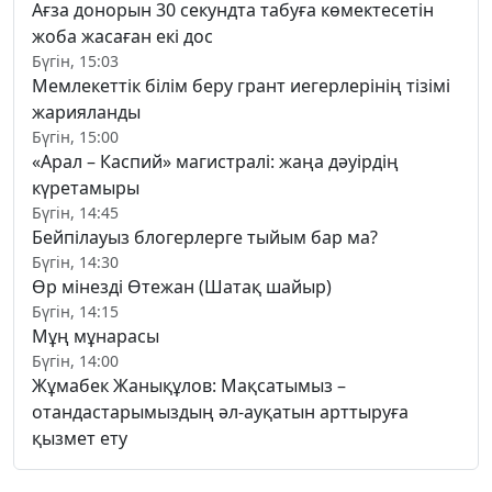
Ағза донорын 30 секундта табуға көмектесетін
жоба жасаған екі дос
Бүгін, 15:03
Мемлекеттік білім беру грант иегерлерінің тізімі
жарияланды
Бүгін, 15:00
«Арал – Каспий» магистралі: жаңа дәуірдің
күретамыры
Бүгін, 14:45
Бейпілауыз блогерлерге тыйым бар ма?
Бүгін, 14:30
Өр мінезді Өтежан (Шатақ шайыр)
Бүгін, 14:15
Мұң мұнарасы
Бүгін, 14:00
Жұмабек Жанықұлов: Мақсатымыз –
отандастарымыздың әл-ауқатын арттыруға
қызмет ету