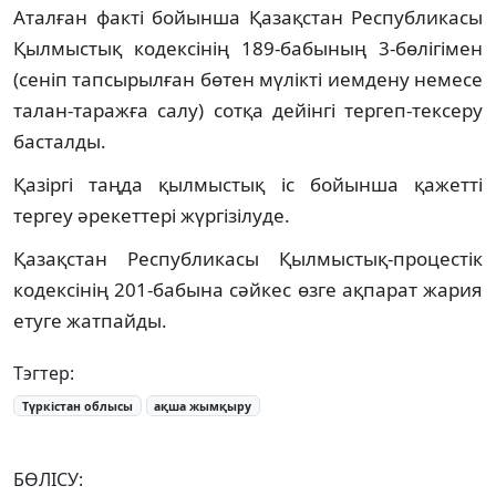
Аталған факті бойынша Қазақстан Республикасы
Қылмыстық кодексінің 189-бабының 3-бөлігімен
(сеніп тапсырылған бөтен мүлікті иемдену немесе
талан-таражға салу) сотқа дейінгі тергеп-тексеру
басталды.
Қазіргі таңда қылмыстық іс бойынша қажетті
тергеу әрекеттері жүргізілуде.
Қазақстан Республикасы Қылмыстық-процестік
кодексінің 201-бабына сәйкес өзге ақпарат жария
етуге жатпайды.
Тэгтер:
Түркістан облысы
ақша жымқыру
БӨЛІСУ: