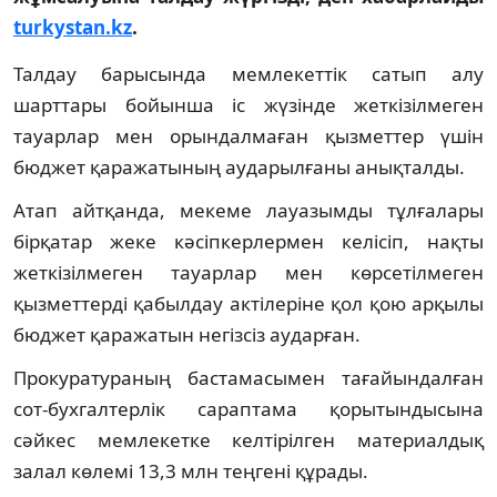
turkystan.kz
.
Талдау барысында мемлекеттік сатып алу
шарттары бойынша іс жүзінде жеткізілмеген
тауарлар мен орындалмаған қызметтер үшін
бюджет қаражатының аударылғаны анықталды.
Атап айтқанда, мекеме лауазымды тұлғалары
бірқатар жеке кәсіпкерлермен келісіп, нақты
жеткізілмеген тауарлар мен көрсетілмеген
қызметтерді қабылдау актілеріне қол қою арқылы
бюджет қаражатын негізсіз аударған.
Прокуратураның бастамасымен тағайындалған
сот-бухгалтерлік сараптама қорытындысына
сәйкес мемлекетке келтірілген материалдық
залал көлемі 13,3 млн теңгені құрады.