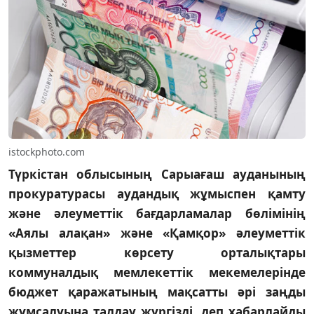
istockphoto.com
Түркістан облысының Сарыағаш ауданының
прокуратурасы аудандық жұмыспен қамту
және әлеуметтік бағдарламалар бөлімінің
«Аялы алақан» және «Қамқор» әлеуметтік
қызметтер көрсету орталықтары
коммуналдық мемлекеттік мекемелерінде
бюджет қаражатының мақсатты әрі заңды
жұмсалуына талдау жүргізді, деп хабарлайды