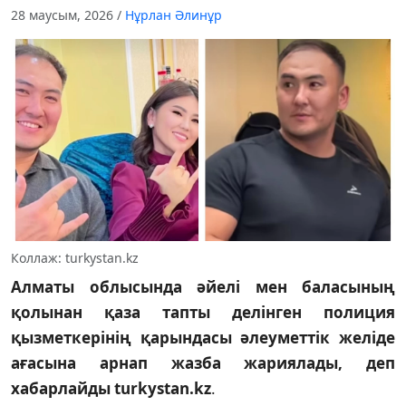
28 маусым, 2026
/
Нұрлан Әлинұр
Коллаж: turkystan.kz
Алматы облысында әйелі мен баласының
қолынан қаза тапты делінген полиция
қызметкерінің қарындасы әлеуметтік желіде
ағасына арнап жазба жариялады, деп
хабарлайды turkystan.kz
.