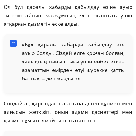
Ол бұл қаралы хабарды қабылдау өзіне ауыр
тигенін айтып, марқұмның ел тыныштығы үшін
атқарған қызметін еске алды.
«Бұл қаралы хабарды қабылдау өте
ауыр болды. Сіздей елге қорған болған,
халықтың тыныштығы үшін еңбек еткен
азаматтың өмірден өтуі жүрекке қатты
батты», – деп жазды ол.
Сондай-ақ қарындасы ағасына деген құрметі мен
алғысын жеткізіп, оның адами қасиеттері мен
қызметі ұмытылмайтынын атап өтті.