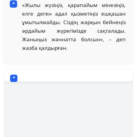
«Жылы жүзіңіз, қарапайым мінезіңіз,
елге деген адал қызметіңіз ешқашан
ұмытылмайды. Сіздің жарқын бейнеңіз
әрдайым жүрегімізде сақталады.
Жаныңыз жәннатта болсын», – деп
жазба қалдырған.