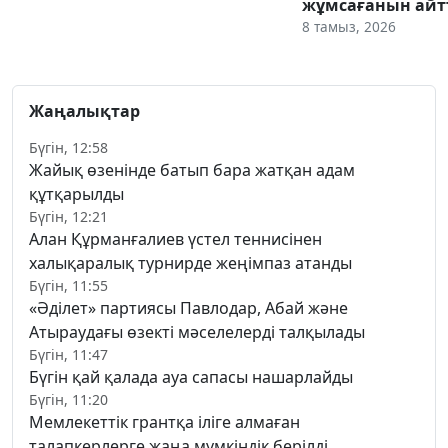
жұмсағанын ай
8 тамыз, 2026
Жаңалықтар
Бүгін, 12:58
Жайық өзенінде батып бара жатқан адам
құтқарылды
Бүгін, 12:21
Алан Құрманғалиев үстел теннисінен
халықаралық турнирде жеңімпаз атанды
Бүгін, 11:55
«Әділет» партиясы Павлодар, Абай және
Атыраудағы өзекті мәселелерді талқылады
Бүгін, 11:47
Бүгін қай қалада ауа сапасы нашарлайды
Бүгін, 11:20
Мемлекеттік грантқа іліге алмаған
талапкерлерге жаңа мүмкіндік берілді