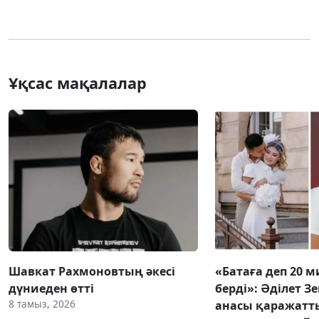
Ұқсас мақалалар
Шавкат Рахмоновтың әкесі
«Батаға деп 20 
дүниеден өтті
берді»: Әділет З
8 тамыз, 2026
анасы қаражатт