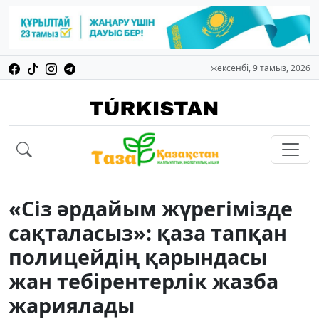
жексенбі, 9 тамыз, 2026
«Сіз әрдайым жүрегімізде
сақталасыз»: қаза тапқан
полицейдің қарындасы
жан тебірентерлік жазба
жариялады