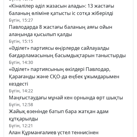
«Кінәлілер әділ жазасын алады»: 13 жастағы
баланың өліміне қатысты іс сотқа жіберілді
Бүгін, 15:27
Павлодарда 8 жастағы баланың аяғы ойын
алаңында қысылып қалды
Бүгін, 15:15
«Әділет» партиясы өңірлерде сайлауалды
бағдарламасының басымдықтарын таныстырды
Бүгін, 14:30
«Әділет» партиясының өкілдері Павлодар,
Қарағанды және СҚО-да еңбек ұжымдарымен
кездесті
Бүгін, 14:22
Маңғыстаудағы мұнай кен орнында өрт шықты
Бүгін, 12:58
Жайық өзенінде батып бара жатқан адам
құтқарылды
Бүгін, 12:21
Алан Құрманғалиев үстел теннисінен