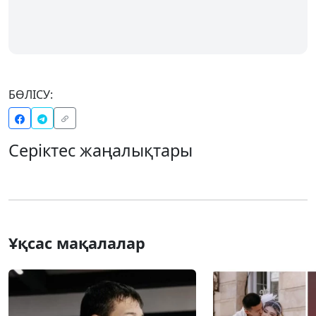
БӨЛІСУ:
Серіктес жаңалықтары
Ұқсас мақалалар