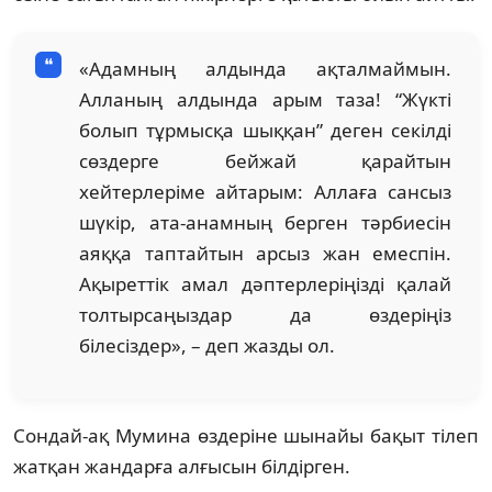
«Адамның алдында ақталмаймын.
Алланың алдында арым таза! “Жүкті
болып тұрмысқа шыққан” деген секілді
сөздерге бейжай қарайтын
хейтерлеріме айтарым: Аллаға сансыз
шүкір, ата-анамның берген тәрбиесін
аяққа таптайтын арсыз жан емеспін.
Ақыреттік амал дәптерлеріңізді қалай
толтырсаңыздар да өздеріңіз
білесіздер», – деп жазды ол.
Сондай-ақ Мумина өздеріне шынайы бақыт тілеп
жатқан жандарға алғысын білдірген.