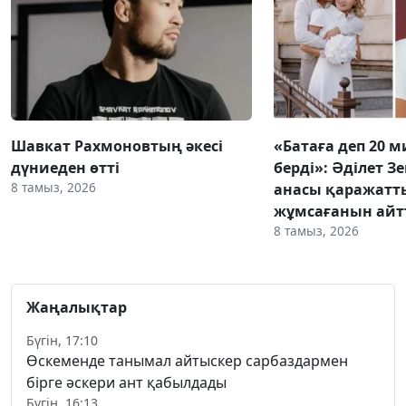
Шавкат Рахмоновтың әкесі
«Батаға деп 20 
дүниеден өтті
берді»: Әділет З
8 тамыз, 2026
анасы қаражатт
жұмсағанын ай
8 тамыз, 2026
Жаңалықтар
Бүгін, 17:10
Өскеменде танымал айтыскер сарбаздармен
бірге әскери ант қабылдады
Бүгін, 16:13