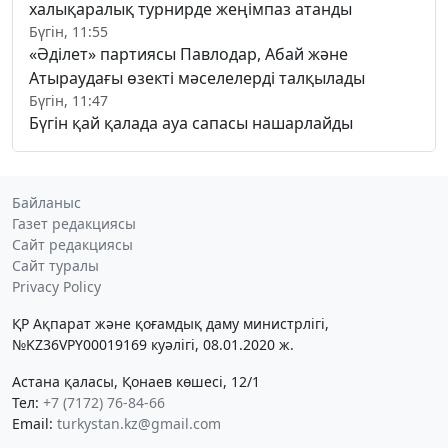
халықаралық турнирде жеңімпаз атанды
Бүгін, 11:55
«Әділет» партиясы Павлодар, Абай және
Атыраудағы өзекті мәселелерді талқылады
Бүгін, 11:47
Бүгін қай қалада ауа сапасы нашарлайды
Байланыс
Газет редакциясы
Сайт редакциясы
Сайт туралы
Privacy Policy
ҚР Ақпарат және қоғамдық даму министрлігі,
№KZ36VPY00019169 куәлігі, 08.01.2020 ж.
Астана қаласы, Қонаев көшесі, 12/1
Тел:
+7 (7172) 76-84-66
Email:
turkystan.kz@gmail.com