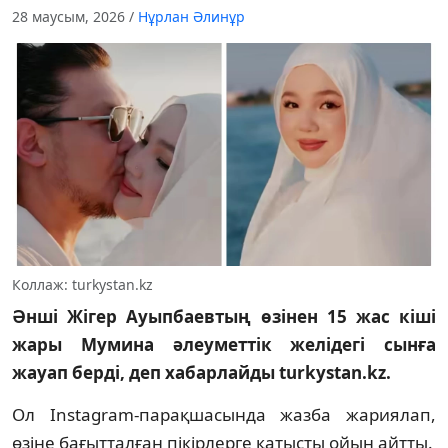
28 маусым, 2026
/
Нұрлан Әлинұр
Коллаж: turkystan.kz
Әнші Жігер Ауыпбаевтың өзінен 15 жас кіші
жары Мумина әлеуметтік желідегі сынға
жауап берді, деп хабарлайды turkystan.kz.
Ол Instagram-парақшасында жазба жариялап,
өзіне бағытталған пікірлерге қатысты ойын айтты.