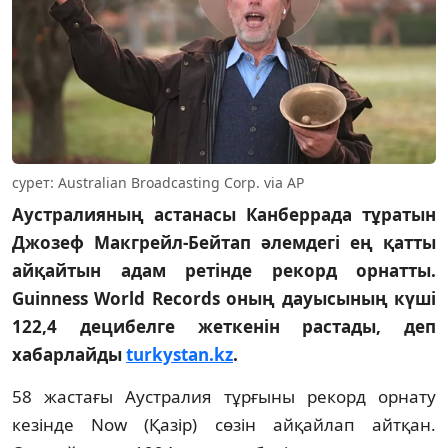
сурет: Australian Broadcasting Corp. via AP
Аустралияның астанасы Канберрада тұратын
Джозеф Макгрейл-Бейтап әлемдегі ең қатты
айқайтын адам ретінде рекорд орнатты.
Guinness World Records оның дауысының күші
122,4 децибелге жеткенін растады, деп
хабарлайды
turkystan.kz
.
58 жастағы Аустралия тұрғыны рекорд орнату
кезінде Now (Қазір) сөзін айқайлап айтқан.