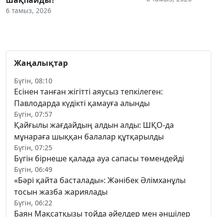
6 тамыз, 2026
Жаңалықтар
Бүгін, 08:10
Есінен танған жігітті аяусыз тепкілеген:
Павлодарда күдікті қамауға алынды
Бүгін, 07:57
Қайғылы жағдайдың алдын алды: ШҚО-да
мұнараға шыққан балалар құтқарылды
Бүгін, 07:25
Бүгін бірнеше қалада ауа сапасы төмендейді
Бүгін, 06:49
«Бәрі қайта басталады»: Жәнібек Әлімханұлы
тосын жазба жариялады
Бүгін, 06:22
Баян Мақсатқызы тойда әйелдер мен әншілер