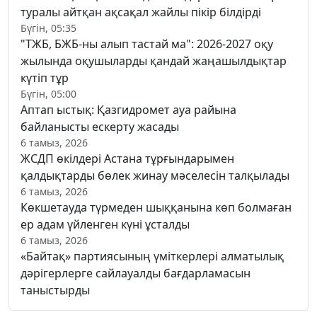
туралы айтқан ақсақал жайлы пікір білдірді
Бүгін, 05:35
"ТЖБ, БЖБ-ны алып тастай ма": 2026-2027 оқу
жылында оқушыларды қандай жаңашылдықтар
күтіп тұр
Бүгін, 05:00
Аптап ыстық: Қазгидромет ауа райына
байланысты ескерту жасады
6 тамыз, 2026
ЖСДП өкілдері Астана тұрғындарымен
қалдықтарды бөлек жинау мәселесін талқылады
6 тамыз, 2026
Көкшетауда түрмеден шыққанына көп болмаған
ер адам үйленген күні ұсталды
6 тамыз, 2026
«Байтақ» партиясының үміткерлері алматылық
дәрігерлерге сайлауалды бағдарламасын
таныстырды