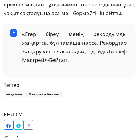
ерекше мақтан тұтқанымен, өз рекордының ұзақ
уақыт сақталуына аса мән бермейтінін айтты.
«Егер біреу менің рекордымды
жаңартса, бұл тамаша нәрсе. Рекордтар
жаңару үшін жасалады», – дейді Джозеф
Макгрейл-Бейтап.
Тэгтер:
айқайлау
Макгрейл-Бейтап
БӨЛІСУ: