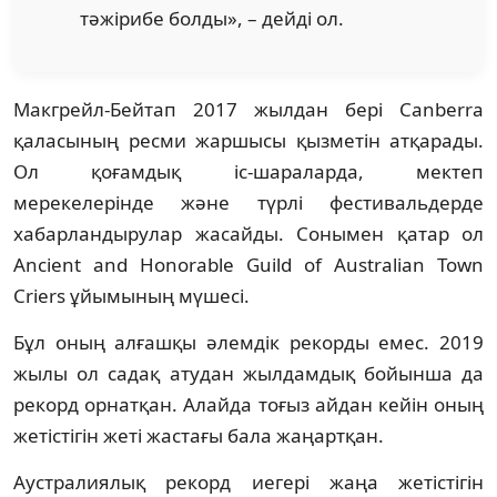
тәжірибе болды», – дейді ол.
Макгрейл-Бейтап 2017 жылдан бері Canberra
қаласының ресми жаршысы қызметін атқарады.
Ол қоғамдық іс-шараларда, мектеп
мерекелерінде және түрлі фестивальдерде
хабарландырулар жасайды. Сонымен қатар ол
Ancient and Honorable Guild of Australian Town
Criers ұйымының мүшесі.
Бұл оның алғашқы әлемдік рекорды емес. 2019
жылы ол садақ атудан жылдамдық бойынша да
рекорд орнатқан. Алайда тоғыз айдан кейін оның
жетістігін жеті жастағы бала жаңартқан.
Аустралиялық рекорд иегері жаңа жетістігін