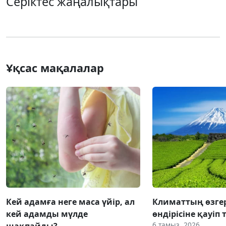
Серіктес жаңалықтары
Ұқсас мақалалар
Кей адамға неге маса үйір, ал
Климаттың өзгер
кей адамды мүлде
өндірісіне қауіп 
6 тамыз, 2026
шақпайды?