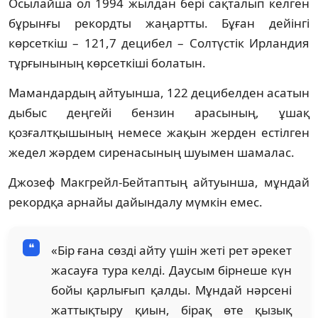
Осылайша ол 1994 жылдан бері сақталып келген
бұрынғы рекордты жаңартты. Бұған дейінгі
көрсеткіш – 121,7 децибел – Солтүстік Ирландия
тұрғынының көрсеткіші болатын.
Мамандардың айтуынша, 122 децибелден асатын
дыбыс деңгейі бензин арасының, ұшақ
қозғалтқышының немесе жақын жерден естілген
жедел жәрдем сиренасының шуымен шамалас.
Джозеф Макгрейл-Бейтаптың айтуынша, мұндай
рекордқа арнайы дайындалу мүмкін емес.
«Бір ғана сөзді айту үшін жеті рет әрекет
жасауға тура келді. Даусым бірнеше күн
бойы қарлығып қалды. Мұндай нәрсені
жаттықтыру қиын, бірақ өте қызық