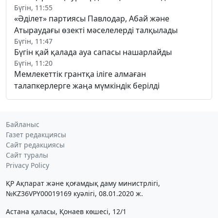
Бүгін, 11:55
«Әділет» партиясы Павлодар, Абай және
Атыраудағы өзекті мәселелерді талқылады
Бүгін, 11:47
Бүгін қай қалада ауа сапасы нашарлайды
Бүгін, 11:20
Мемлекеттік грантқа іліге алмаған
талапкерлерге жаңа мүмкіндік берілді
Байланыс
Газет редакциясы
Сайт редакциясы
Сайт туралы
Privacy Policy
ҚР Ақпарат және қоғамдық даму министрлігі,
№KZ36VPY00019169 куәлігі, 08.01.2020 ж.
Астана қаласы, Қонаев көшесі, 12/1