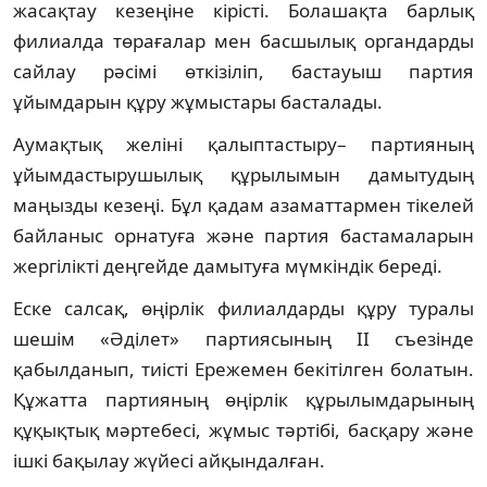
жасақтау кезеңіне кірісті. Болашақта барлық
филиалда төрағалар мен басшылық органдарды
сайлау рәсімі өткізіліп, бастауыш партия
ұйымдарын құру жұмыстары басталады.
Аумақтық желіні қалыптастыру– партияның
ұйымдастырушылық құрылымын дамытудың
маңызды кезеңі. Бұл қадам азаматтармен тікелей
байланыс орнатуға және партия бастамаларын
жергілікті деңгейде дамытуға мүмкіндік береді.
Еске салсақ, өңірлік филиалдарды құру туралы
шешім «Әділет» партиясының ІІ съезінде
қабылданып, тиісті Ережемен бекітілген болатын.
Құжатта партияның өңірлік құрылымдарының
құқықтық мәртебесі, жұмыс тәртібі, басқару және
ішкі бақылау жүйесі айқындалған.