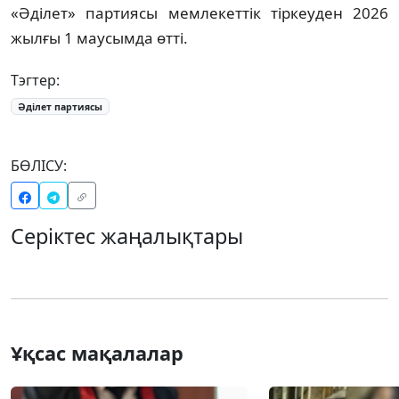
«Әділет» партиясы мемлекеттік тіркеуден 2026
жылғы 1 маусымда өтті.
Тэгтер:
Әділет партиясы
БӨЛІСУ:
Серіктес жаңалықтары
Ұқсас мақалалар