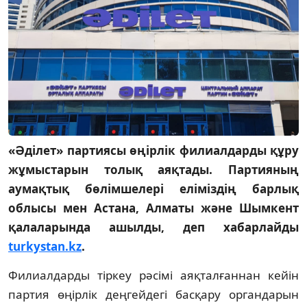
«Әділет» партиясы өңірлік филиалдарды құру
жұмыстарын толық аяқтады. Партияның
аумақтық бөлімшелері еліміздің барлық
облысы мен Астана, Алматы және Шымкент
қалаларында ашылды, деп хабарлайды
turkystan.kz
.
Филиалдарды тіркеу рәсімі аяқталғаннан кейін
партия өңірлік деңгейдегі басқару органдарын