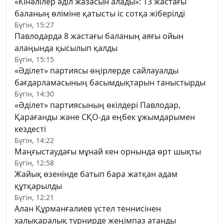
«Кінәлілер әділ жазасын алады»: 13 жастағы
баланың өліміне қатысты іс сотқа жіберілді
Бүгін, 15:27
Павлодарда 8 жастағы баланың аяғы ойын
алаңында қысылып қалды
Бүгін, 15:15
«Әділет» партиясы өңірлерде сайлауалды
бағдарламасының басымдықтарын таныстырды
Бүгін, 14:30
«Әділет» партиясының өкілдері Павлодар,
Қарағанды және СҚО-да еңбек ұжымдарымен
кездесті
Бүгін, 14:22
Маңғыстаудағы мұнай кен орнында өрт шықты
Бүгін, 12:58
Жайық өзенінде батып бара жатқан адам
құтқарылды
Бүгін, 12:21
Алан Құрманғалиев үстел теннисінен
халықаралық турнирде жеңімпаз атанды