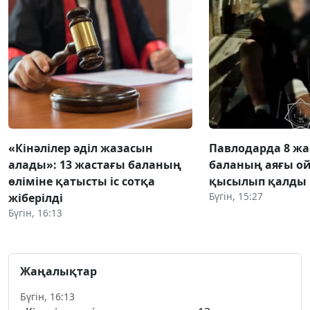
«Кінәлілер әділ жазасын
Павлодарда 8 жа
алады»: 13 жастағы баланың
баланың аяғы о
өліміне қатысты іс сотқа
қысылып қалды
Бүгін, 15:27
жіберілді
Бүгін, 16:13
Жаңалықтар
Бүгін, 16:13