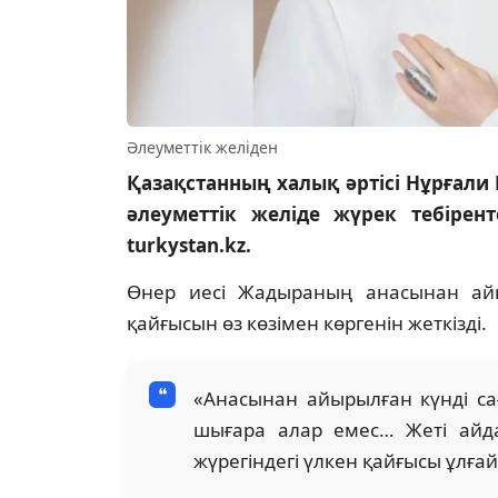
Әлеуметтік желіден
Қазақстанның халық әртісі Нұрғали 
әлеуметтік желіде жүрек тебірен
turkystan.kz.
Өнер иесі Жадыраның анасынан ай
қайғысын өз көзімен көргенін жеткізді.
«Анасынан айырылған күнді сағ
шығара алар емес… Жеті айд
жүрегіндегі үлкен қайғысы ұлға