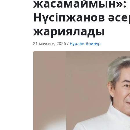
жасамаймын»: 
Нүсіпжанов әсе
жариялады
21 маусым, 2026
/
Нұрлан Әлинұр