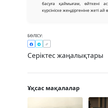
басуға қаймығам, өйткені а
күрсініске жеңдіргеніне жеті ай 
БӨЛІСУ:
Серіктес жаңалықтары
Ұқсас мақалалар