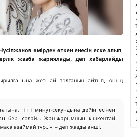
Нүсіпжанов өмірден өткен енесін еске алып,
терлік жазба жариялады, деп хабарлайды
ырылғанына жеті ай толғанын айтып, оның
атына, тіпті минут-секундына дейін есінен
ан бері солай… Жан-жарымның кішкентай
ймаса азаймай тұр…», – деп жазды әнші.