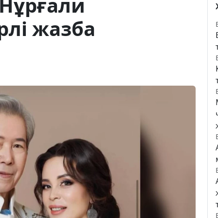
Нұрғали
рлі жазба