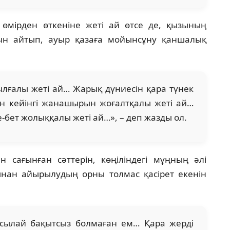
өмірден өткеніне жеті ай өтсе де, қызының
ын айтып, ауыр қазаға мойынсұну қаншалық
лғалы жеті ай… Жарық дүниесін қара түнек
н кейінгі жанашырын жоғалтқалы жеті ай…
бет жолыққалы жеті ай…», – деп жазды ол.
сағынған сәттерін, көңіліндегі мұңның әлі
нан айырылудың орны толмас қасірет екенін
осылай бақытсыз болмаған ем… Қара жерді