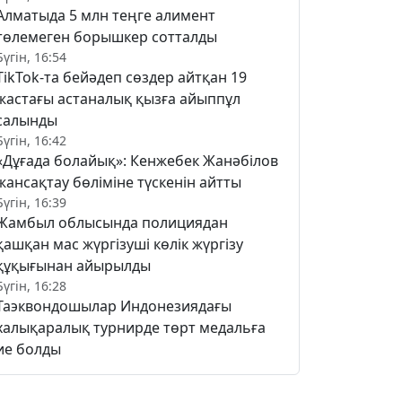
Алматыда 5 млн теңге алимент
төлемеген борышкер сотталды
Бүгін, 16:54
TikTok-та бейәдеп сөздер айтқан 19
жастағы астаналық қызға айыппұл
салынды
Бүгін, 16:42
«Дұғада болайық»: Кенжебек Жанәбілов
жансақтау бөліміне түскенін айтты
Бүгін, 16:39
Жамбыл облысында полициядан
қашқан мас жүргізуші көлік жүргізу
құқығынан айырылды
Бүгін, 16:28
Таэквондошылар Индонезиядағы
халықаралық турнирде төрт медальға
ие болды