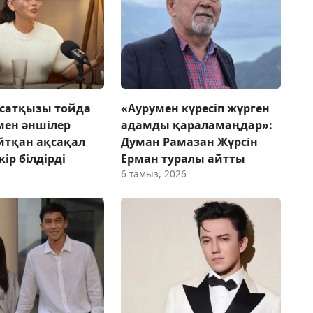
сатқызы тойда
«Аурумен күресіп жүрген
мен әншілер
адамды қараламаңдар»:
йтқан ақсақал
Думан Рамазан Жүрсін
ір білдірді
Ерман туралы айтты
6 тамыз, 2026