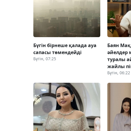
Бүгін бірнеше қалада ауа
Баян Мақ
сапасы төмендейді
әйелдер 
Бүгін, 07:25
туралы а
жайлы пік
Бүгін, 06:22