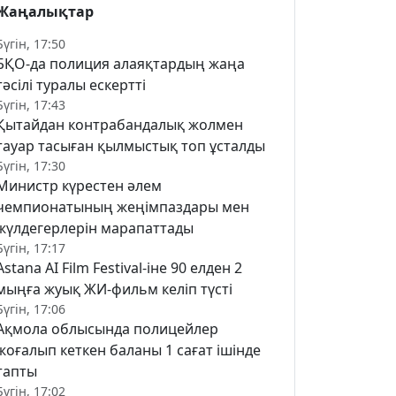
Жаңалықтар
Бүгін, 17:50
БҚО-да полиция алаяқтардың жаңа
тәсілі туралы ескертті
Бүгін, 17:43
Қытайдан контрабандалық жолмен
тауар тасыған қылмыстық топ ұсталды
Бүгін, 17:30
Министр күрестен әлем
чемпионатының жеңімпаздары мен
жүлдегерлерін марапаттады
Бүгін, 17:17
Astana AI Film Festival-іне 90 елден 2
мыңға жуық ЖИ-фильм келіп түсті
Бүгін, 17:06
Ақмола облысында полицейлер
жоғалып кеткен баланы 1 сағат ішінде
тапты
Бүгін, 17:02