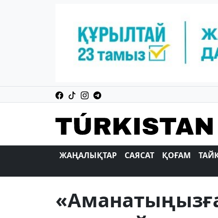
ЖАҢАЛЫҚТАР
САЯСАТ
ҚОҒАМ
ТАЙ
«Аманатыңызға