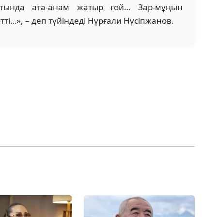
стында ата-анам жатыр ғой… Зар-мұңын
өтті…», – деп түйіндеді Нұрғали Нүсіпжанов.