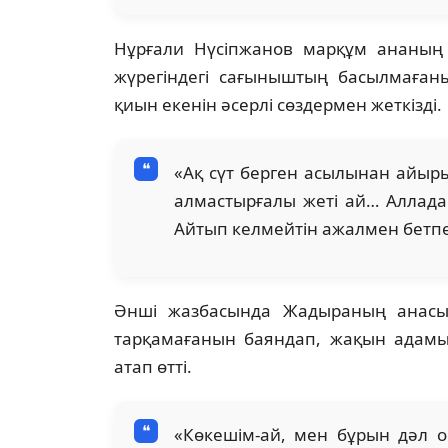
Нұрғали Нүсіпжанов марқұм ананың 
жүрегіндегі сағыныштың басылмаған
қиын екенін әсерлі сөздермен жеткізді.
«Ақ сүт берген асылынан айыры
алмастырғалы жеті ай… Аллада
Айтып келмейтін ажалмен бетпе-
Әнші жазбасында Жадыраның анасын 
тарқамағанын баяндап, жақын адамы
атап өтті.
«Көкешім-ай, мен бұрын дәл 