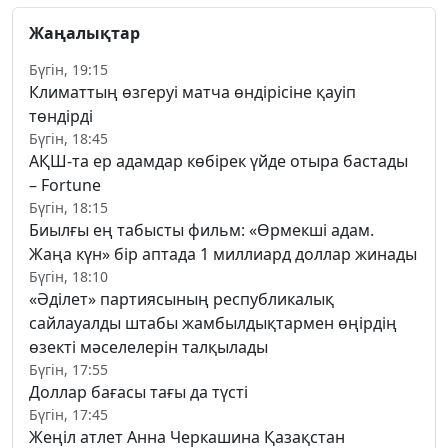
Жаңалықтар
Бүгін, 19:15
Климаттың өзгеруі матча өндірісіне қауіп
төндірді
Бүгін, 18:45
АҚШ-та ер адамдар көбірек үйде отыра бастады
– Fortune
Бүгін, 18:15
Биылғы ең табысты фильм: «Өрмекші адам.
Жаңа күн» бір аптада 1 миллиард доллар жинады
Бүгін, 18:10
«Әділет» партиясының республикалық
сайлауалды штабы жамбылдықтармен өңірдің
өзекті мәселелерін талқылады
Бүгін, 17:55
Доллар бағасы тағы да түсті
Бүгін, 17:45
Жеңіл атлет Анна Черкашина Қазақстан