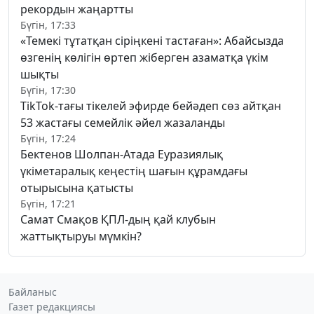
рекордын жаңартты
Бүгін, 17:33
«Темекі тұтатқан сіріңкені тастаған»: Абайсызда
өзгенің көлігін өртеп жіберген азаматқа үкім
шықты
Бүгін, 17:30
TikTok-тағы тікелей эфирде бейәдеп сөз айтқан
53 жастағы семейлік әйел жазаланды
Бүгін, 17:24
Бектенов Шолпан-Атада Еуразиялық
үкіметаралық кеңестің шағын құрамдағы
отырысына қатысты
Бүгін, 17:21
Самат Смақов ҚПЛ-дың қай клубын
жаттықтыруы мүмкін?
Байланыс
Газет редакциясы