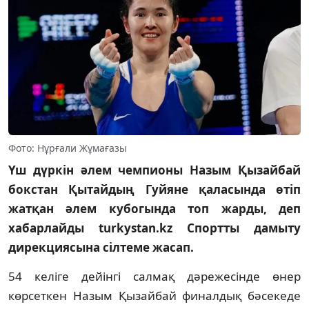
Фото: Нұрғали Жұмағазы
Үш дүркін әлем чемпионы Назым Қызайбай
бокстан Қытайдың Гуйяне қаласында өтіп
жатқан әлем кубогында топ жарды, деп
хабарлайды turkystan.kz Спортты дамыту
дирекциясына сілтеме жасап.
54 келіге дейінгі салмақ дәрежесінде өнер
көрсеткен Назым Қызайбай финалдық бәсекеде