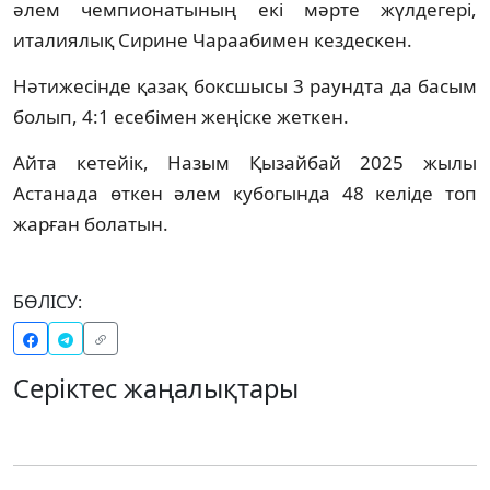
әлем чемпионатының екі мәрте жүлдегері,
италиялық Сирине Чараабимен кездескен.
Нәтижесінде қазақ боксшысы 3 раундта да басым
болып, 4:1 есебімен жеңіске жеткен.
Айта кетейік, Назым Қызайбай 2025 жылы
Астанада өткен әлем кубогында 48 келіде топ
жарған болатын.
БӨЛІСУ:
Серіктес жаңалықтары