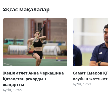
Ұқсас мақалалар
Жеңіл атлет Анна Черкашина
Самат Смақов Қ
Қазақстан рекордын
клубын жаттықт
Бүгін, 17:21
жаңартты
Бүгін, 17:45