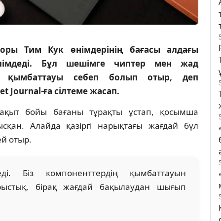
оры Тим Кук өнімдерінің бағасы алдағы
лімдеді. Бұл шешімге чиптер мен жад
 қымбаттауы себеп болып отыр, деп
et Journal-ға сілтеме жасап.
ақыт бойы бағаны тұрақты ұстап, қосымша
қан. Алайда қазіргі нарықтағы жағдай бұл
ей отыр.
ді. Біз компоненттердің қымбаттауын
ырыстық, бірақ жағдай бақылаудан шығып