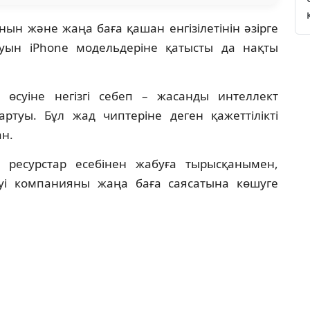
ын және жаңа баға қашан енгізілетінін әзірге
буын iPhone модельдеріне қатысты да нақты
өсуіне негізгі себеп – жасанды интеллект
ртуы. Бұл жад чиптеріне деген қажеттілікті
ан.
 ресурстар есебінен жабуға тырысқанымен,
уі компанияны жаңа баға саясатына көшуге