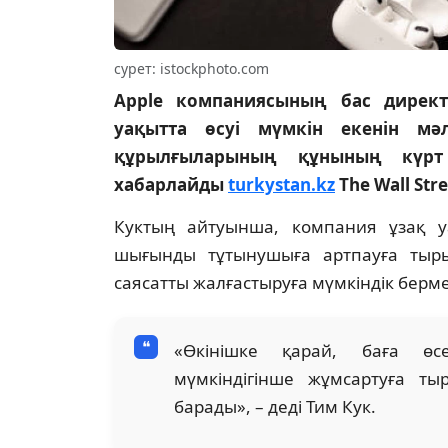
сурет: istockphoto.com
Apple компаниясының бас директ
уақытта өсуі мүмкін екенін мә
құрылғыларының құнының күрт
хабарлайды
turkystan.kz
The Wall Stre
Куктың айтуынша, компания ұзақ у
шығынды тұтынушыға артпауға тырыс
саясатты жалғастыруға мүмкіндік берм
«Өкінішке қарай, баға өсе
мүмкіндігінше жұмсартуға т
барады», – деді Тим Кук.