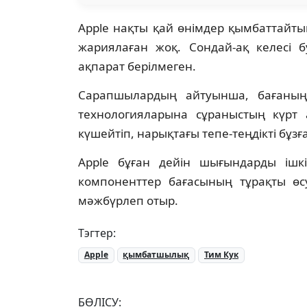
Apple нақты қай өнімдер қымбаттайтын
жариялаған жоқ. Сондай-ақ келесі 
ақпарат берілмеген.
Сарапшылардың айтуынша, бағаның 
технологияларына сұраныстың күрт а
күшейтіп, нарықтағы тепе-теңдікті бұзғ
Apple бұған дейін шығындарды ішкі
компоненттер бағасының тұрақты өс
мәжбүрлеп отыр.
Тэгтер:
Apple
қымбатшылық
Тим Кук
БӨЛІСУ: