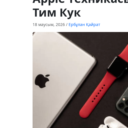
Тим Кук
18 маусым, 2026
/
Ербұлан Қайрат