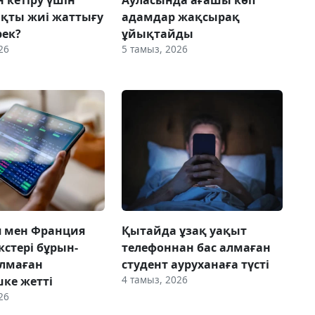
қты жиі жаттығу
адамдар жақсырақ
рек?
ұйықтайды
26
5 тамыз, 2026
я мен Франция
Қытайда ұзақ уақыт
кстері бұрын-
телефоннан бас алмаған
олмаған
студент ауруханаға түсті
4 тамыз, 2026
шке жетті
26