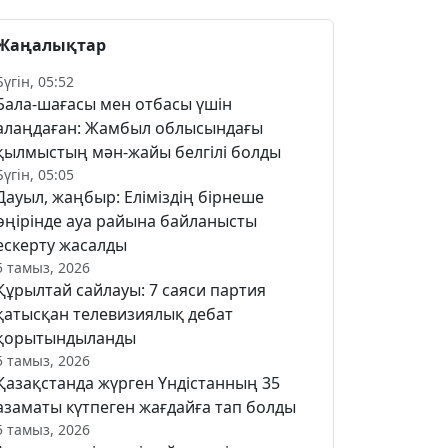
Жаңалықтар
Бүгін, 05:52
Бала-шағасы мен отбасы үшін
алаңдаған: Жамбыл облысындағы
қылмыстың мән-жайы белгілі болды
Бүгін, 05:05
Дауыл, жаңбыр: Еліміздің бірнеше
өңірінде ауа райына байланысты
ескерту жасалды
5 тамыз, 2026
Құрылтай сайлауы: 7 саяси партия
қатысқан телевизиялық дебат
қорытындыланды
5 тамыз, 2026
Қазақстанда жүрген Үндістанның 35
азаматы күтпеген жағдайға тап болды
5 тамыз, 2026