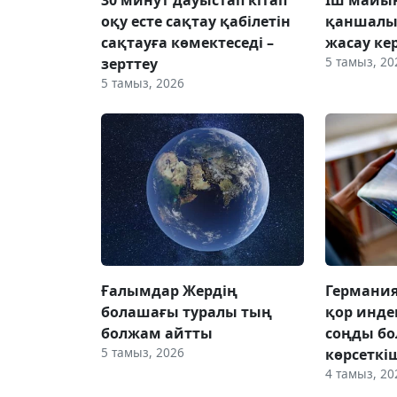
оқу есте сақтау қабілетін
қаншалы
сақтауға көмектеседі –
жасау ке
5 тамыз, 20
зерттеу
5 тамыз, 2026
Ғалымдар Жердің
Германи
болашағы туралы тың
қор инде
болжам айтты
соңды б
5 тамыз, 2026
көрсеткі
4 тамыз, 20