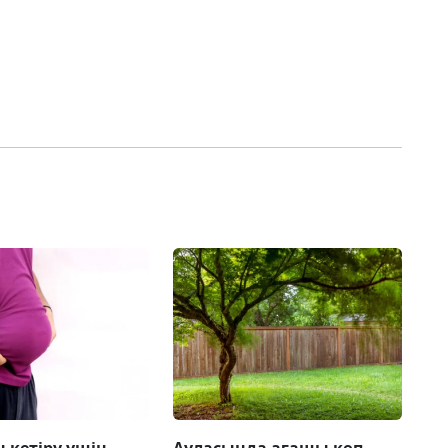
 кетіру үшін
Ауласында ағашы көп