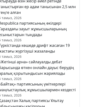
Атырауда өзін жесір әйел ретінде
таныстырған ер адам танысынан 2,5 млн
теңге алған
5 тамыз, 2026
Respublica партиясының өкілдері
Тараздағы зауыт жұмысшыларының
ұсыныстарын тыңдады
5 тамыз, 2026
Түркістанда көшеде дрифт жасаған 19
жастағы жүргізуші жазаланды
5 тамыз, 2026
«Жетінші арна» сайлауалды дебат
барысында өткен онлайн дауыс берудің
аралық қорытындысын жариялады
5 тамыз, 2026
«Байтақ» партиясының үміткерлері
маңғыстаулық жұмысшылармен кездесті
5 тамыз, 2026
Қазақстан Халық партиясы Ұлытау
облысындағы кәсіпорын