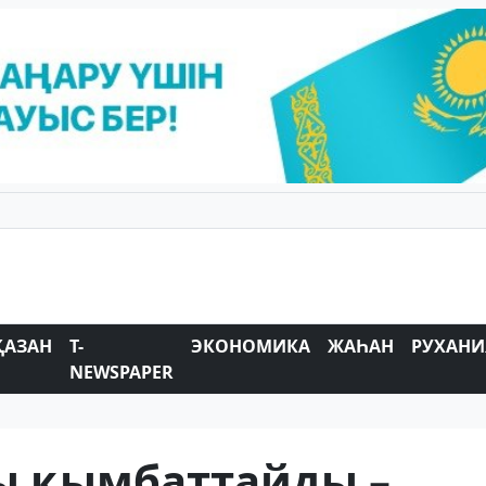
ҚАЗАН
T-
ЭКОНОМИКА
ЖАҺАН
РУХАНИ
NEWSPAPER
сы қымбаттайды –