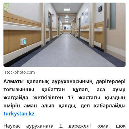
istockphoto.com
Алматы қалалық ауруханасының дәрігерлері
тоғызыншы қабаттан құлап, аса ауыр
жағдайда жеткізілген 17 жастағы қыздың
өмірін аман алып қалды, деп хабарлайды
turkystan.kz
.
Науқас ауруханаға ІІ дәрежелі кома, шок