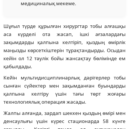
медициналық мекеме.
Шұғыл түрде құрылған хирургтар тобы алғашқы
аса күрделі ота жасап, ішкі ағзалардағы
зақымдарды қалпына келтіріп, қыздың өмірлік
маңызды көрсеткіштерін тұрақтандырды. Осыдан
кейін ол 12 тәулік бойы жансақтау бөлімінде ем
қабылдады.
Кейін мультидисциплинарлық дәрігерлер тобы
сынған сүйектер мен зақымданған буындарды
қалпына келтіру үшін тағы төрт жоғары
технологиялық операция жасады.
Жалпы алғанда, зардап шеккен қыздың өмірі мен
денсаулығы үшін күрес стационарда 58 күнге