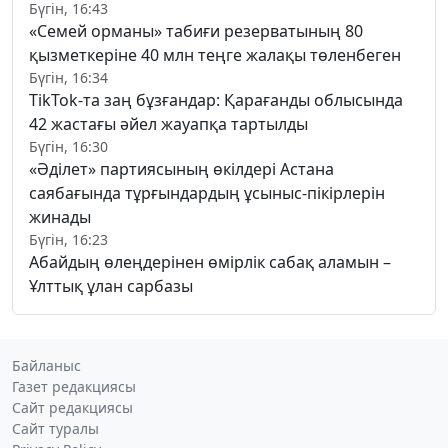
Бүгін, 16:43
«Семей орманы» табиғи резерватының 80
қызметкеріне 40 млн теңге жалақы төленбеген
Бүгін, 16:34
TikTok-та заң бұзғандар: Қарағанды облысында
42 жастағы әйел жауапқа тартылды
Бүгін, 16:30
«Әділет» партиясының өкілдері Астана
саябағында тұрғындардың ұсыныс-пікірлерін
жинады
Бүгін, 16:23
Абайдың өлеңдерінен өмірлік сабақ аламын –
Ұлттық ұлан сарбазы
Байланыс
Газет редакциясы
Сайт редакциясы
Сайт туралы