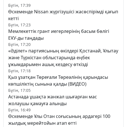
Бүгін, 17:39
Өскеменде Nissan жүргізушісі жасөспірімді қағып
кетті
Бүгін, 17:23
Мемлекеттік грант иегерлерінің басым бөлігі
ЕҰУ-ды таңдады
Бүгін, 17:20
«Әділет» партиясының өкілдері Қостанай, Ұлытау
және Түркістан облыстарында еңбек
ұжымдарымен ашық кездесу өткізді
Бүгін, 17:18
Қыз ұзатқан Төреғали Төреәлінің қарындасы
көпшіліктің сынына қалды (ВИДЕО)
Бүгін, 17:05
Астанада ұшақта жанжал шығарған мас
жолаушы қамауға алынды
Бүгін, 16:49
Өскеменде Ұлы Отан соғысының ардагері 100
жылдық мерейтойын атап өтті