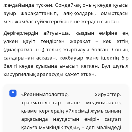
жағдайында түскен. Сондай-ақ оның кеуде қуысы
ауыр жарақаттанып, аяқ-қолдары, омыртқасы
мен жамбас сүйектері бірнеше жерден сынған.
Дәрігерлердің айтуынша, қыздың өміріне ең
үлкен қауіп төндірген жарақат – көк еттің
(диафрагманың) толық жыртылуы болған. Соның
салдарынан асқазан, көкбауыр және ішектің бір
бөлігі кеуде қуысына ығысып кеткен. Бұл шұғыл
хирургиялық араласуды қажет еткен.
«Реаниматологтар, хирургтер,
травматологтар және медициналық
қызметкерлердің үйлесімді жұмысының
арқасында науқастың өмірін сақтап
қалуға мүмкіндік туды», – деп мәлімдеді