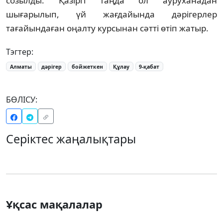
созылды. Қазіргі таңда ол ауруханадан
шығарылып, үй жағдайында дәрігерлер
тағайындаған оңалту курсынан сәтті өтіп жатыр.
Тэгтер:
Алматы
дәрігер
бойжеткен
Құлау
9-қабат
БӨЛІСУ:
Серіктес жаңалықтары
Ұқсас мақалалар