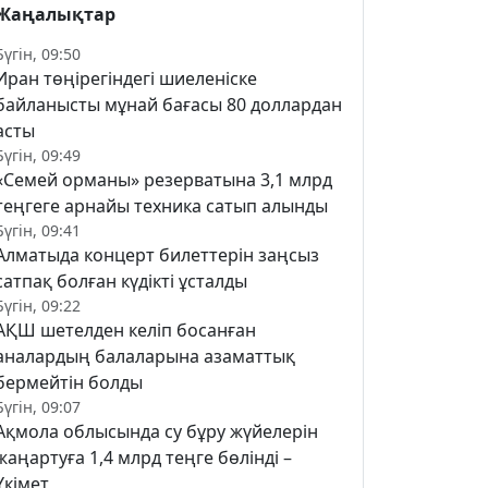
Жаңалықтар
Бүгін, 09:50
Иран төңірегіндегі шиеленіске
байланысты мұнай бағасы 80 доллардан
асты
Бүгін, 09:49
«Семей орманы» резерватына 3,1 млрд
теңгеге арнайы техника сатып алынды
Бүгін, 09:41
Алматыда концерт билеттерін заңсыз
сатпақ болған күдікті ұсталды
Бүгін, 09:22
АҚШ шетелден келіп босанған
аналардың балаларына азаматтық
бермейтін болды
Бүгін, 09:07
Ақмола облысында су бұру жүйелерін
жаңартуға 1,4 млрд теңге бөлінді –
Үкімет