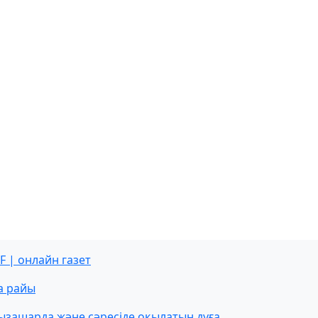
F | онлайн газет
а райы
ызашарда және сәресіде оқылатын дұға