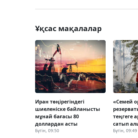
Ұқсас мақалалар
Иран төңірегіндегі
«Семей 
шиеленіске байланысты
резерват
мұнай бағасы 80
теңгеге 
доллардан асты
сатып а
Бүгін, 09:50
Бүгін, 09:49