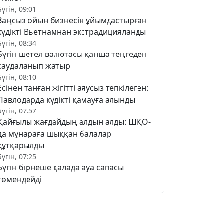
Бүгін, 09:01
Заңсыз ойын бизнесін ұйымдастырған
күдікті Вьетнамнан экстрадицияланды
Бүгін, 08:34
Бүгін шетел валютасы қанша теңгеден
саудаланып жатыр
Бүгін, 08:10
Есінен танған жігітті аяусыз тепкілеген:
Павлодарда күдікті қамауға алынды
Бүгін, 07:57
Қайғылы жағдайдың алдын алды: ШҚО-
да мұнараға шыққан балалар
құтқарылды
Бүгін, 07:25
Бүгін бірнеше қалада ауа сапасы
төмендейді