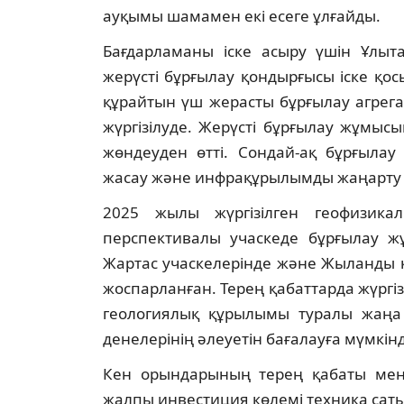
ауқымы шамамен екі есеге ұлғайды.
Бағдарламаны іске асыру үшін Ұлыта
жерүсті бұрғылау қондырғысы іске қос
құрайтын үш жерасты бұрғылау агрег
жүргізілуде. Жерүсті бұрғылау жұмыс
жөндеуден өтті. Сондай-ақ бұрғыла
жасау және инфрақұрылымды жаңарту 
2025 жылы жүргізілген геофизик
перспективалы учаскеде бұрғылау жұ
Жартас учаскелерінде және Жыланды 
жоспарланған. Терең қабаттарда жүргі
геологиялық құрылымы туралы жаңа 
денелерінің әлеуетін бағалауға мүмкінд
Кен орындарының терең қабаты мен
жалпы инвестиция көлемі техника саты