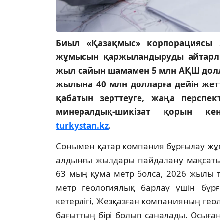
Биыл «Қазақмыс» корпорациясы Ж
жұмысын қаржыландыруды айтарлық
жыл сайын шамамен 5 млн АҚШ долла
жылына 40 млн долларға дейін жет
қабатын зерттеуге, жаңа перспек
минералдық-шикізат қорын кең
turkystan.kz
.
Сонымен қатар компания бұрғылау жұ
алдыңғы жылдары пайдалану мақсат
63 мың қума метр болса, 2026 жылы 
метр геологиялық барлау үшін бұрғ
кетерлігі, Жезқазған компанияның гео
бағыттың бірі болып саналады. Осығ