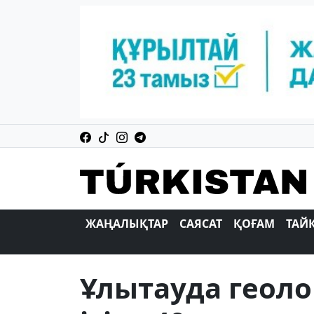
ЖАҢАЛЫҚТАР
САЯСАТ
ҚОҒАМ
ТАЙ
Ұлытауда геол