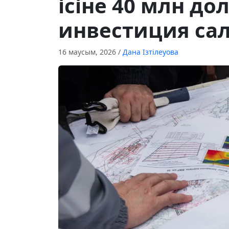
ісіне 40 млн д
инвестиция са
16 маусым, 2026
/
Дана Ізтілеуова