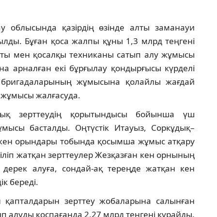
у облысында қазірдің өзінде алты заманауи
ылды. Бұған қоса жалпы құны 1,3 млрд теңгені
аты мен қосалқы техниканы сатып алу жұмысы
ына арналған екі бұрғылау қондырғысы күрделі
у бригадаларының жұмысына қолайлы жағдай
жұмысы жалғасуда.
алық зерттеудің қорытындысы бойынша үш
мысы басталды. Оңтүстік Итауыз, Соркұдық–
кен орындары тобында қосымша жұмыс атқару
зіліп жатқан зерттеулер Жезқазған кен орнының
дерек алуға, сондай-ақ тереңде жатқан кен
ік береді.
 қапталдарын зерттеу жобаларына салынған
п алуды қоспағанда 2,27 млрд теңгені құрайды.