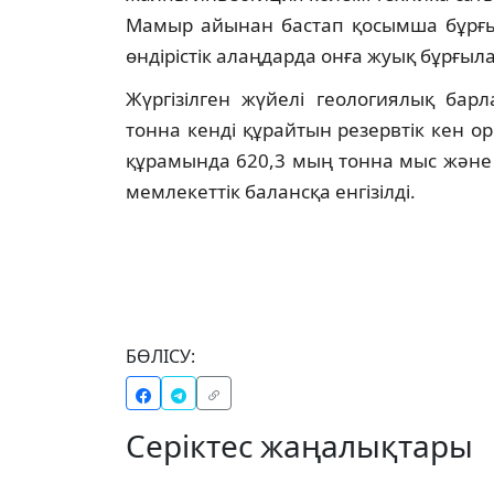
Мамыр айынан бастап қосымша бұрғы
өндірістік алаңдарда онға жуық бұрғы
Жүргізілген жүйелі геологиялық бар
тонна кенді құрайтын резервтік кен
құрамында 620,3 мың тонна мыс және 1
мемлекеттік балансқа енгізілді.
БӨЛІСУ:
Серіктес жаңалықтары