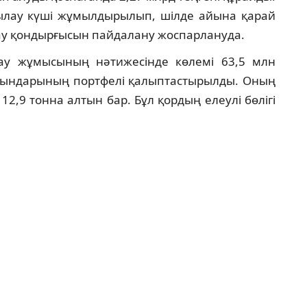
лау күші жұмылдырылып, шілде айына қарай
лау қондырғысын пайдалану жоспарлануда.
лау жұмысының нәтижесінде көлемі 63,5 млн
 орындарының портфелі қалыптастырылды. Оның
2,9 тонна алтын бар. Бұл қордың елеулі бөлігі