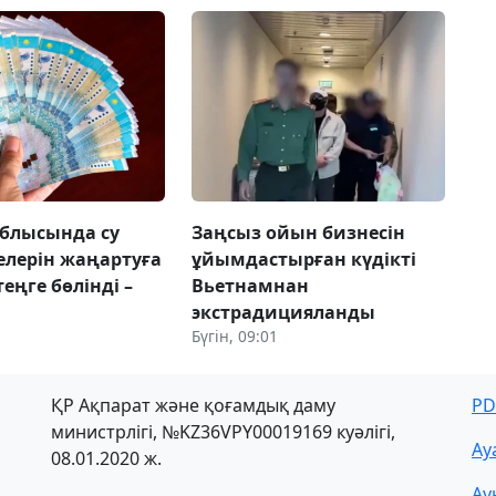
блысында су
Заңсыз ойын бизнесін
елерін жаңартуға
ұйымдастырған күдікті
теңге бөлінді –
Вьетнамнан
экстрадицияланды
Бүгін, 09:01
ҚР Ақпарат және қоғамдық даму
PD
министрлігі, №KZ36VPY00019169 куәлігі,
Ау
08.01.2020 ж.
Ау