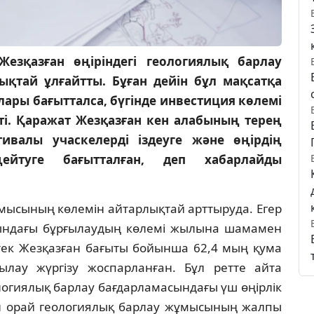
езқазған өңіріндегі геологиялық барлау
тай ұлғайтты. Бұған дейін бұл мақсатқа
ры бағытталса, бүгінде инвестиция көлемі
ті. Қаражат Жезқазған кен алабының терең
тивалы учаскелерді іздеуге және өңірдің
ейтуге бағытталған, деп хабарлайды
мысының көлемін айтарлықтай арттыруда. Егер
ындағы бұрғылаудың көлемі жылына шамамен
тек Жезқазған бағыты бойынша 62,4 мың қума
ылау жүргізу жоспарланған. Бұл ретте айта
логиялық барлау бағдарламасындағы үш өңірлік
ан орай геологиялық барлау жұмысының жалпы