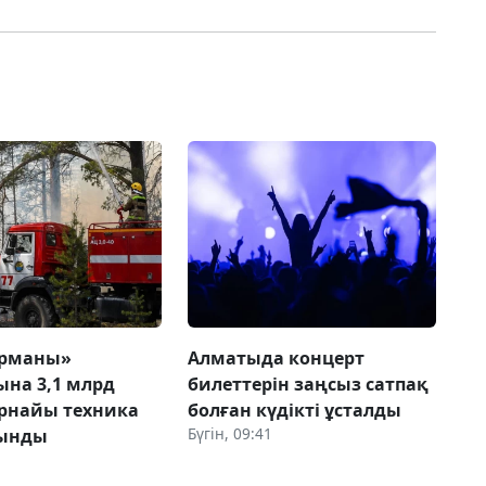
орманы»
Алматыда концерт
ына 3,1 млрд
билеттерін заңсыз сатпақ
арнайы техника
болған күдікті ұсталды
Бүгін, 09:41
лынды