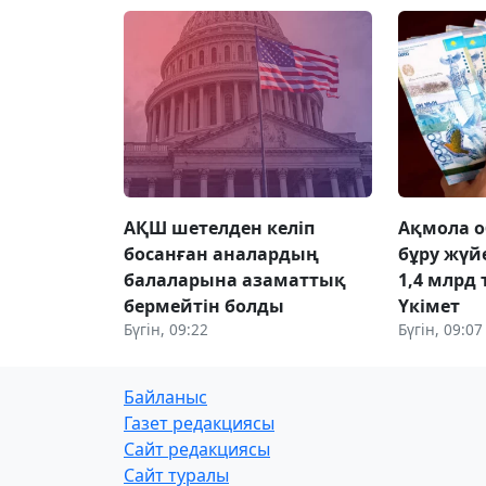
АҚШ шетелден келіп
Ақмола о
босанған аналардың
бұру жүй
балаларына азаматтық
1,4 млрд 
бермейтін болды
Үкімет
Бүгін, 09:22
Бүгін, 09:07
Байланыс
Газет редакциясы
Сайт редакциясы
Сайт туралы