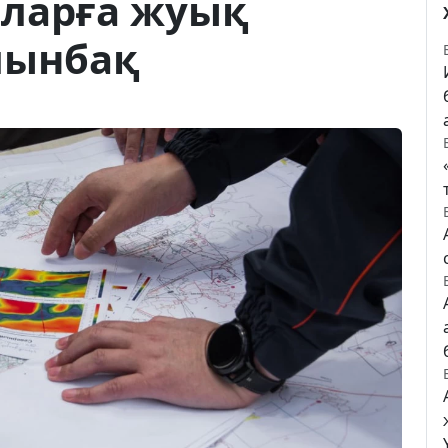
олларға жуық
лынбақ