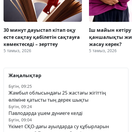
30 минут дауыстап кітап оқу
Іш майын кетіру
есте сақтау қабілетін сақтауға
қаншалықты жиі
көмектеседі – зерттеу
жасау керек?
5 тамыз, 2026
5 тамыз, 2026
Жаңалықтар
Бүгін, 09:25
Жамбыл облысындағы 25 жастағы жігіттің
өліміне қатысты тың дерек шықты
Бүгін, 09:24
Павлодарда үшем дүниеге келді
Бүгін, 09:04
Үкімет СҚО-дағы ауылдарда су құбырларын