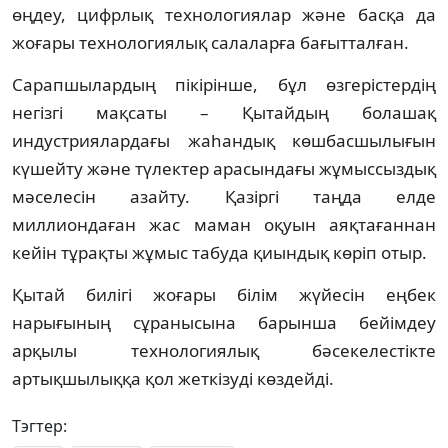
өңдеу, цифрлық технологиялар және басқа да
жоғары технологиялық салаларға бағытталған.
Сарапшылардың пікірінше, бұл өзгерістердің
негізгі мақсаты – Қытайдың болашақ
индустриялардағы жаһандық көшбасшылығын
күшейту және түлектер арасындағы жұмыссыздық
мәселесін азайту. Қазіргі таңда елде
миллиондаған жас маман оқуын аяқтағаннан
кейін тұрақты жұмыс табуда қиындық көріп отыр.
Қытай билігі жоғары білім жүйесін еңбек
нарығының сұранысына барынша бейімдеу
арқылы технологиялық бәсекелестікте
артықшылыққа қол жеткізуді көздейді.
Тэгтер: