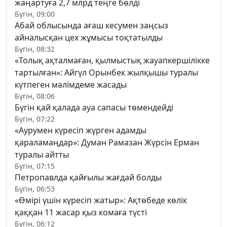
жаңартуға 2,7 млрд теңге бөлді
Бүгін, 09:00
Абай облысында ағаш кесумен заңсыз
айналысқан цех жұмысы тоқтатылды
Бүгін, 08:32
«Толық ақталмаған, қылмыстық жауапкершілікке
тартылған»: Айгүл Орынбек жылқышы туралы
күтпеген мәлімдеме жасады
Бүгін, 08:06
Бүгін қай қалада ауа сапасы төмендейді
Бүгін, 07:22
«Аурумен күресіп жүрген адамды
қараламаңдар»: Думан Рамазан Жүрсін Ерман
туралы айтты
Бүгін, 07:15
Петропавлда қайғылы жағдай болды
Бүгін, 06:53
«Өмірі үшін күресіп жатыр»: Ақтөбеде көлік
қаққан 11 жасар қыз комаға түсті
Бүгін, 06:12