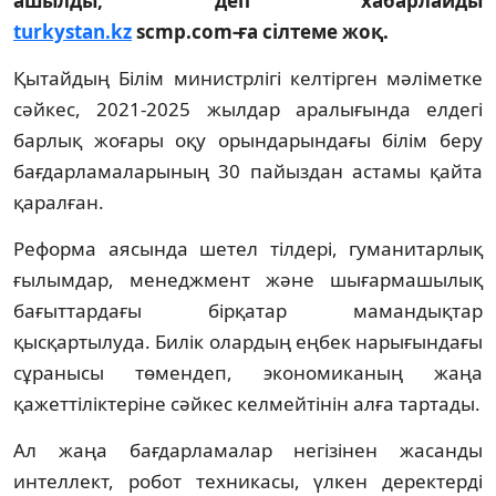
ашылды, деп хабарлайды
turkystan.kz
scmp.com-ға сілтеме жоқ.
Қытайдың Білім министрлігі келтірген мәліметке
сәйкес, 2021-2025 жылдар аралығында елдегі
барлық жоғары оқу орындарындағы білім беру
бағдарламаларының 30 пайыздан астамы қайта
қаралған.
Реформа аясында шетел тілдері, гуманитарлық
ғылымдар, менеджмент және шығармашылық
бағыттардағы бірқатар мамандықтар
қысқартылуда. Билік олардың еңбек нарығындағы
сұранысы төмендеп, экономиканың жаңа
қажеттіліктеріне сәйкес келмейтінін алға тартады.
Ал жаңа бағдарламалар негізінен жасанды
интеллект, робот техникасы, үлкен деректерді