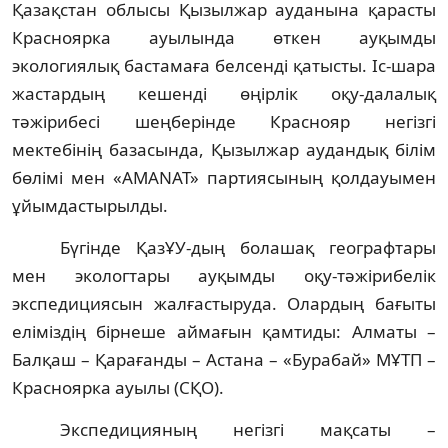
Қазақстан облысы Қызылжар ауданына қарасты
Красноярка ауылында өткен ауқымды
экологиялық бастамаға белсенді қатысты. Іс-шара
жастардың кешенді өңірлік оқу-далалық
тәжірибесі шеңберінде Краснояр негізгі
мектебінің базасында, Қызылжар аудандық білім
бөлімі мен «AMANAT» партиясының қолдауымен
ұйымдастырылды.
Бүгінде ҚазҰУ-дың болашақ географтары
мен экологтары ауқымды оқу-тәжірибелік
экспедициясын жалғастыруда. Олардың бағыты
еліміздің бірнеше аймағын қамтиды: Алматы –
Балқаш – Қарағанды – Астана – «Бурабай» МҰТП –
Красноярка ауылы (СҚО).
Экспедицияның негізгі мақсаты –