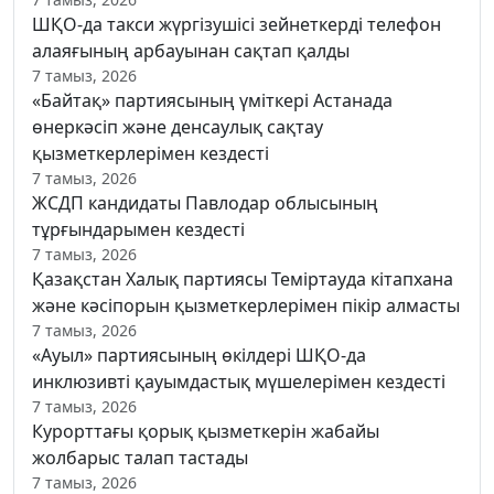
ШҚО-да такси жүргізушісі зейнеткерді телефон
алаяғының арбауынан сақтап қалды
7 тамыз, 2026
«Байтақ» партиясының үміткері Астанада
өнеркәсіп және денсаулық сақтау
қызметкерлерімен кездесті
7 тамыз, 2026
ЖСДП кандидаты Павлодар облысының
тұрғындарымен кездесті
7 тамыз, 2026
Қазақстан Халық партиясы Теміртауда кітапхана
және кәсіпорын қызметкерлерімен пікір алмасты
7 тамыз, 2026
«Ауыл» партиясының өкілдері ШҚО-да
инклюзивті қауымдастық мүшелерімен кездесті
7 тамыз, 2026
Курорттағы қорық қызметкерін жабайы
жолбарыс талап тастады
7 тамыз, 2026