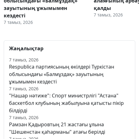
облысындағы «Балмұздақ»
алаяғының арба
зауытының ұжымымен
қалды
7 тамыз, 2026
кездесті
7 тамыз, 2026
Жаңалықтар
7 тамыз, 2026
Respublica партиясының өкілдері Түркістан
облысындағы «Балмұздақ» зауытының
ұжымымен кездесті
7 тамыз, 2026
"Нашар нәтиже": Спорт министрлігі "Астана"
баскетбол клубының жабылуына қатысты пікір
білдірді
7 тамыз, 2026
Рамзан Қадыровтың 21 жастағы ұлына
"Шешенстан қаһарманы" атағы берілді
7 тамыз, 2026