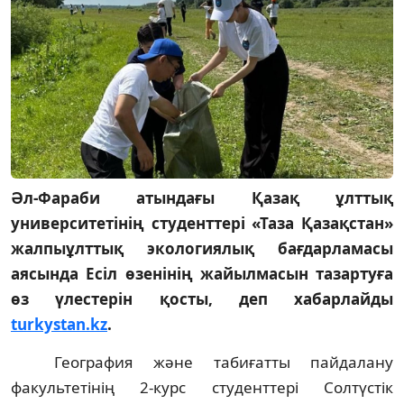
Әл-Фараби атындағы Қазақ ұлттық
университетінің студенттері «Таза Қазақстан»
жалпыұлттық экологиялық бағдарламасы
аясында Есіл өзенінің жайылмасын тазартуға
өз үлестерін қосты
, деп хабарлайды
turkystan.kz
.
География және табиғатты пайдалану
факультетінің 2-курс студенттері Солтүстік