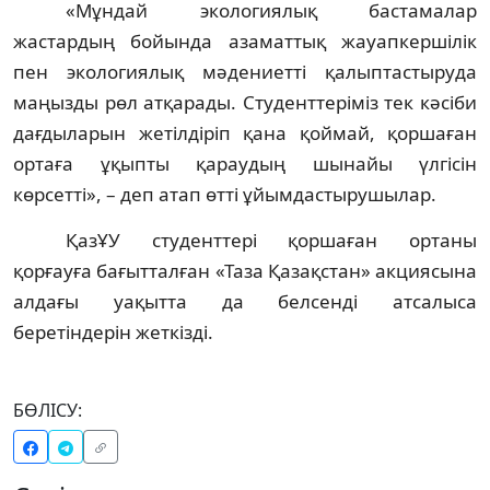
«Мұндай экологиялық бастамалар
жастардың бойында азаматтық жауапкершілік
пен экологиялық мәдениетті қалыптастыруда
маңызды рөл атқарады. Студенттеріміз тек кәсіби
дағдыларын жетілдіріп қана қоймай, қоршаған
ортаға ұқыпты қараудың шынайы үлгісін
көрсетті», – деп атап өтті ұйымдастырушылар.
ҚазҰУ студенттері қоршаған ортаны
қорғауға бағытталған «Таза Қазақстан» акциясына
алдағы уақытта да белсенді атсалыса
беретіндерін жеткізді.
БӨЛІСУ: