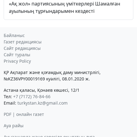
«Ақ жол» партиясының үміткерлері Шамалған
ауылының тұрғындарымен кездесті
Байланыс
Газет редакциясы
Сайт редакциясы
Сайт туралы
Privacy Policy
ҚР Ақпарат және қоғамдық даму министрлігі,
№KZ36VPY00019169 куәлігі, 08.01.2020 ж.
Астана қаласы, Қонаев көшесі, 12/1
Тел:
+7 (7172) 76-84-66
Email:
turkystan.kz@gmail.com
PDF | онлайн газет
Ауа райы
Ауызашарда және сәресіде оқылатын дұға