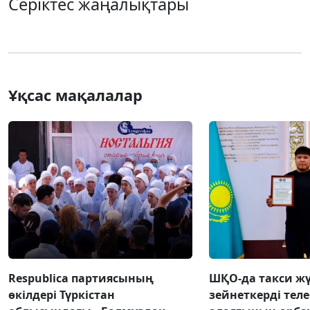
Серіктес жаңалықтары
Ұқсас мақалалар
Respublica партиясының
ШҚО-да такси жү
өкілдері Түркістан
зейнеткерді тел