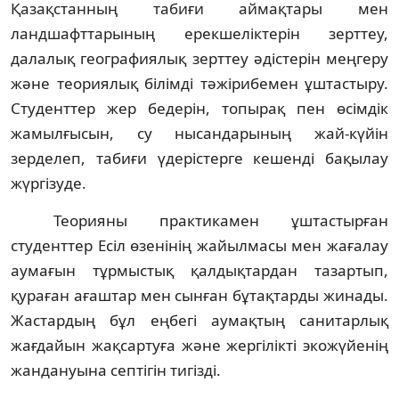
Қазақстанның табиғи аймақтары мен
ландшафттарының ерекшеліктерін зерттеу,
далалық географиялық зерттеу әдістерін меңгеру
және теориялық білімді тәжірибемен ұштастыру.
Студенттер жер бедерін, топырақ пен өсімдік
жамылғысын, су нысандарының жай-күйін
зерделеп, табиғи үдерістерге кешенді бақылау
жүргізуде.
Теорияны практикамен ұштастырған
студенттер Есіл өзенінің жайылмасы мен жағалау
аумағын тұрмыстық қалдықтардан тазартып,
қураған ағаштар мен сынған бұтақтарды жинады.
Жастардың бұл еңбегі аумақтың санитарлық
жағдайын жақсартуға және жергілікті экожүйенің
жандануына септігін тигізді.