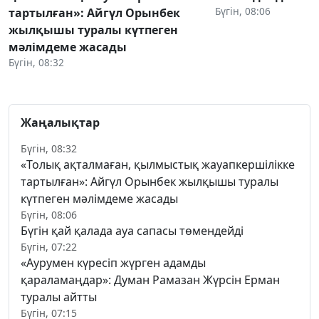
Бүгін, 08:06
тартылған»: Айгүл Орынбек
жылқышы туралы күтпеген
мәлімдеме жасады
Бүгін, 08:32
Жаңалықтар
Бүгін, 08:32
«Толық ақталмаған, қылмыстық жауапкершілікке
тартылған»: Айгүл Орынбек жылқышы туралы
күтпеген мәлімдеме жасады
Бүгін, 08:06
Бүгін қай қалада ауа сапасы төмендейді
Бүгін, 07:22
«Аурумен күресіп жүрген адамды
қараламаңдар»: Думан Рамазан Жүрсін Ерман
туралы айтты
Бүгін, 07:15