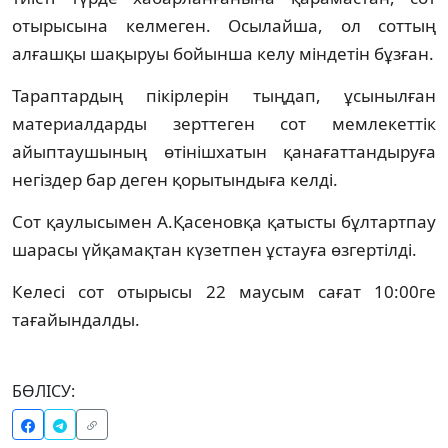
отырысына келмеген. Осылайша, ол соттың
алғашқы шақыруы бойынша келу міндетін бұзған.
Тараптардың пікірлерін тыңдап, ұсынылған
материалдарды зерттеген сот мемлекеттік
айыптаушының өтінішхатын қанағаттандыруға
негіздер бар деген қорытындыға келді.
Сот қаулысымен А.Қасеновқа қатысты бұлтартпау
шарасы үйқамақтан күзетпен ұстауға өзгертілді.
Келесі сот отырысы 22 маусым сағат 10:00ге
тағайындалды.
БӨЛІСУ: