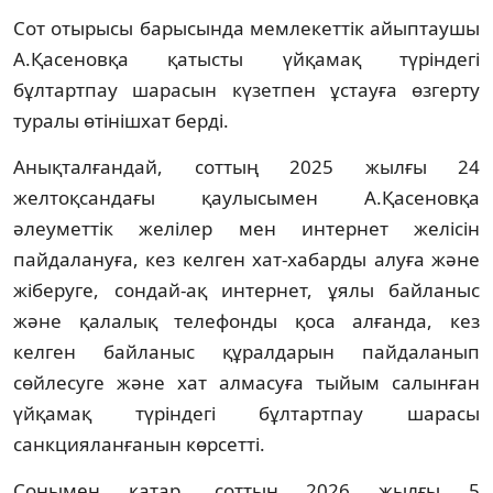
Сот отырысы барысында мемлекеттік айыптаушы
А.Қасеновқа қатысты үйқамақ түріндегі
бұлтартпау шарасын күзетпен ұстауға өзгерту
туралы өтінішхат берді.
Анықталғандай, соттың 2025 жылғы 24
желтоқсандағы қаулысымен А.Қасеновқа
әлеуметтік желілер мен интернет желісін
пайдалануға, кез келген хат-хабарды алуға және
жіберуге, сондай-ақ интернет, ұялы байланыс
және қалалық телефонды қоса алғанда, кез
келген байланыс құралдарын пайдаланып
сөйлесуге және хат алмасуға тыйым салынған
үйқамақ түріндегі бұлтартпау шарасы
санкцияланғанын көрсетті.
Сонымен қатар, соттың 2026 жылғы 5