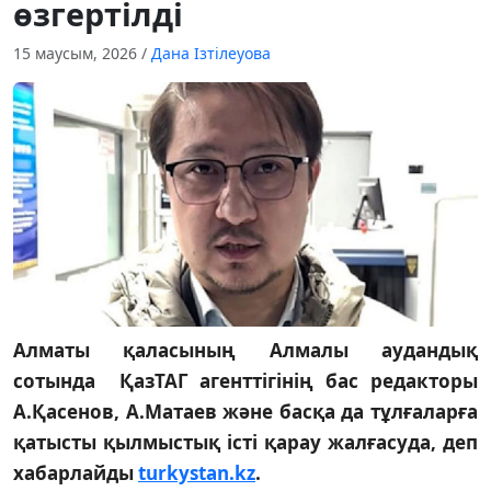
өзгертілді
15 маусым, 2026
/
Дана Ізтілеуова
Алматы қаласының Алмалы аудандық
сотында ҚазТАГ агенттігінің бас редакторы
А.Қасенов, А.Матаев және басқа да тұлғаларға
қатысты қылмыстық істі қарау жалғасуда, деп
хабарлайды
turkystan.kz
.