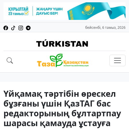
бейсенбі, 6 тамыз, 2026
Үйқамақ тәртібін өрескел
бұзғаны үшін ҚазТАГ бас
редакторының бұлтартпау
шарасы қамауда ұстауға