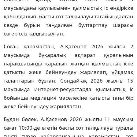
маусымдағы қаулысымен қылмыстық іс өндіріске
қабылданып, басты сот талқылауы тағайындалған
кезде бұрын таңдалған бұлтартпау шарасы
өзгеріссіз қалдырылған.
Соған қарамастан, А.Қасенов 2026 жылғы 2
маусымда бұқаралық ақпарат құралының
парақшасында қаралып жатқан қылмыстық іске
қатысты жеке бейнеүндеу жариялап, үйқамақ
талаптарын бұзған. Сондай-ақ 2026 жылғы 15
маусымда интернет-ресурстарда қылмыстық іс
бойынша медиация мәселесіне қатысты тағы бір
жеке бейнеүндеу жариялаған.
Бұдан бөлек, А.Қасенов 2026 жылғы 11 маусым
сағат 10:00-де өтетін басты сот талқылауы туралы
тиісті түрде хабарланғанына қарамастан, сот