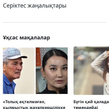
Серіктес жаңалықтары
Ұқсас мақалалар
«Толық ақталмаған,
Бүгін қай қалада
қылмыстық жауапкершілікке
төмендейді