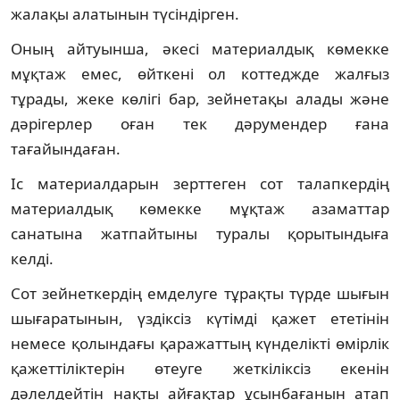
жалақы алатынын түсіндірген.
Оның айтуынша, әкесі материалдық көмекке
мұқтаж емес, өйткені ол коттеджде жалғыз
тұрады, жеке көлігі бар, зейнетақы алады және
дәрігерлер оған тек дәрумендер ғана
тағайындаған.
Іс материалдарын зерттеген сот талапкердің
материалдық көмекке мұқтаж азаматтар
санатына жатпайтыны туралы қорытындыға
келді.
Сот зейнеткердің емделуге тұрақты түрде шығын
шығаратынын, үздіксіз күтімді қажет ететінін
немесе қолындағы қаражаттың күнделікті өмірлік
қажеттіліктерін өтеуге жеткіліксіз екенін
дәлелдейтін нақты айғақтар ұсынбағанын атап