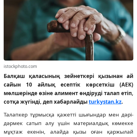
istockphoto.com
Балқаш қаласының зейнеткері қызынан ай
сайын 10 айлық есептік көрсеткіш (АЕК)
мөлшерінде өзіне алимент өндіруді талап етіп,
сотқа жүгінді, деп хабарлайды
turkystan.kz
.
Талапкер тұрмысқа қажетті шығындар мен дәрі-
дәрмек сатып алу үшін материалдық көмекке
мұқтаж екенін, алайда қызы оған қаржылай