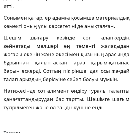
өтті.
Сонымен қатар, ер адамға қосымша материалдық
көмекті оның ұлы көрсететіні де анықталған.
Шешім шығару кезінде сот талапкердің
зейнетақы мөлшері ең төменгі жалақыдан
жоғары екенін және әкесі мен қызының арасында
бұрыннан қалыптасқан араз қарым-қатынас
барын ескерді. Соттың пікірінше, дәл осы жағдай
талап арыздың берілуіне себеп болуы мүмкін.
Нәтижесінде сот алимент өндіру туралы талапты
қанағаттандырудан бас тартты. Шешімге шағым
түсірілмеген және ол заңды күшіне енді.
Тэгтер: