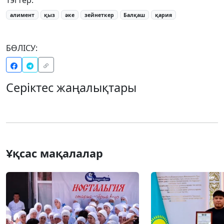
алимент
қыз
әке
зейнеткер
Балқаш
қария
БӨЛІСУ:
Серіктес жаңалықтары
Ұқсас мақалалар