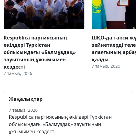
Respublica партиясының
ШҚО-да такси жү
өкілдері Түркістан
зейнеткерді тел
облысындағы «Балмұздақ»
алаяғының арба
зауытының ұжымымен
қалды
7 тамыз, 2026
кездесті
7 тамыз, 2026
Жаңалықтар
7 тамыз, 2026
Respublica партиясының өкілдері Түркістан
облысындағы «Балмұздақ» зауытының
ұжымымен кездесті