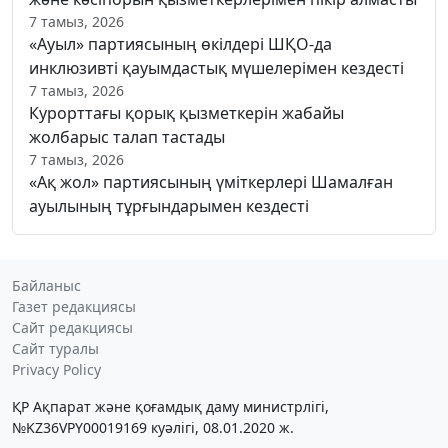
7 тамыз, 2026
«Ауыл» партиясының өкілдері ШҚО-да
инклюзивті қауымдастық мүшелерімен кездесті
7 тамыз, 2026
Курорттағы қорық қызметкерін жабайы
жолбарыс талап тастады
7 тамыз, 2026
«Ақ жол» партиясының үміткерлері Шамалған
ауылының тұрғындарымен кездесті
Байланыс
Газет редакциясы
Сайт редакциясы
Сайт туралы
Privacy Policy
ҚР Ақпарат және қоғамдық даму министрлігі,
№KZ36VPY00019169 куәлігі, 08.01.2020 ж.