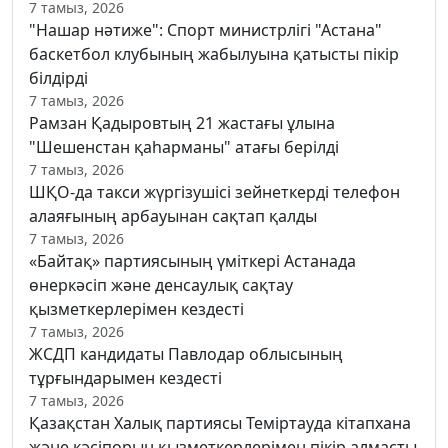
7 тамыз, 2026
"Нашар нәтиже": Спорт министрлігі "Астана"
баскетбол клубының жабылуына қатысты пікір
білдірді
7 тамыз, 2026
Рамзан Қадыровтың 21 жастағы ұлына
"Шешенстан қаһарманы" атағы берілді
7 тамыз, 2026
ШҚО-да такси жүргізушісі зейнеткерді телефон
алаяғының арбауынан сақтап қалды
7 тамыз, 2026
«Байтақ» партиясының үміткері Астанада
өнеркәсіп және денсаулық сақтау
қызметкерлерімен кездесті
7 тамыз, 2026
ЖСДП кандидаты Павлодар облысының
тұрғындарымен кездесті
7 тамыз, 2026
Қазақстан Халық партиясы Теміртауда кітапхана
және кәсіпорын қызметкерлерімен пікір алмасты