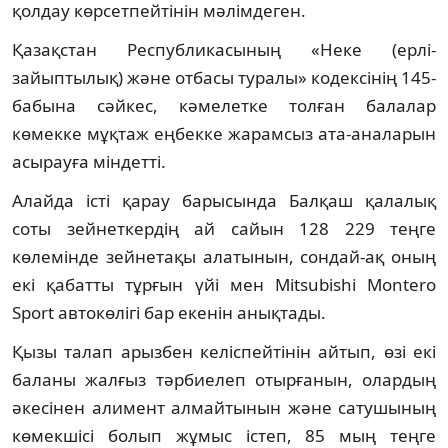
қолдау көрсетпейтінін мәлімдеген.
Қазақстан Республикасының «Неке (ерлі-
зайыптылық) және отбасы туралы» кодексінің 145-
бабына сәйкес, кәмелетке толған балалар
көмекке мұқтаж еңбекке жарамсыз ата-аналарын
асырауға міндетті.
Алайда істі қарау барысында Балқаш қалалық
соты зейнеткердің ай сайын 128 229 теңге
көлемінде зейнетақы алатынын, сондай-ақ оның
екі қабатты тұрғын үйі мен Mitsubishi Montero
Sport автокөлігі бар екенін анықтады.
Қызы талап арызбен келіспейтінін айтып, өзі екі
баланы жалғыз тәрбиелеп отырғанын, олардың
әкесінен алимент алмайтынын және сатушының
көмекшісі болып жұмыс істеп, 85 мың теңге