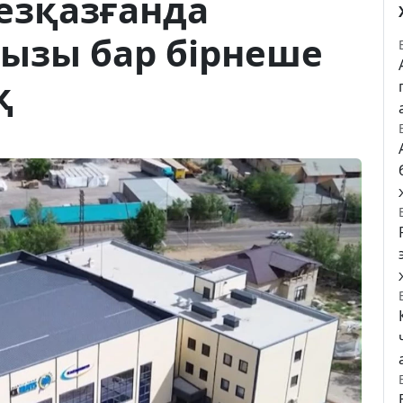
езқазғанда
ңызы бар бірнеше
қ