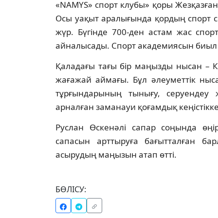
«NAMYS» спорт клубы» қоры Жезқазған 
Осы уақыт аралығында қордың спорт 
жүр. Бүгінде 700-ден астам жас спо
айналысады. Спорт академиясын биыл
Қаладағы тағы бір маңызды нысан – 
жағажай аймағы. Бұл әлеуметтік ныс
тұрғындарының тынығу, серуендеу ж
арналған заманауи қоғамдық кеңістікк
Руслан Өскенәлі сапар соңында өңі
сапасын арттыруға бағытталған ба
асырудың маңызын атап өтті.
БӨЛІСУ: