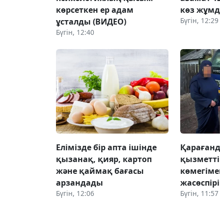
көрсеткен ер адам
көз жұм
Бүгін, 12:29
ұсталды (ВИДЕО)
Бүгін, 12:40
Елімізде бір апта ішінде
Қараған
қызанақ, қияр, картоп
қызметті
және қаймақ бағасы
көмегіме
арзандады
жасөспір
Бүгін, 12:06
Бүгін, 11:57