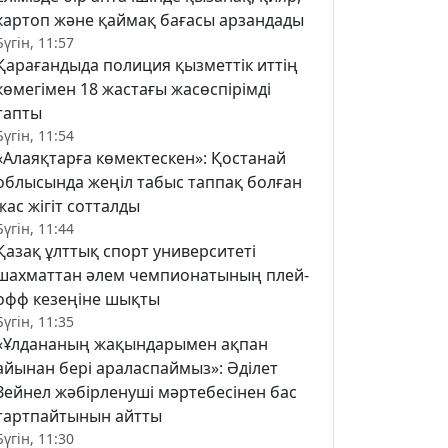
картоп және қаймақ бағасы арзандады
Бүгін, 11:57
Қарағандыда полиция қызметтік иттің
көмегімен 18 жастағы жасөспірімді
тапты
Бүгін, 11:54
«Алаяқтарға көмектескен»: Қостанай
облысында жеңіл табыс таппақ болған
жас жігіт сотталды
Бүгін, 11:44
Қазақ ұлттық спорт университеті
шахматтан әлем чемпионатының плей-
офф кезеңіне шықты
Бүгін, 11:35
«Ұлдананың жақындарымен ақпан
айынан бері араласпаймыз»: Әділет
Зейнел жәбірленуші мәртебесінен бас
тартпайтынын айтты
Бүгін, 11:30