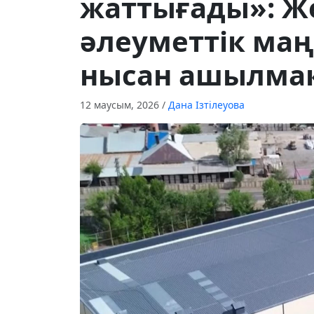
жаттығады»: Ж
әлеуметтік ма
нысан ашылма
12 маусым, 2026
/
Дана Ізтілеуова