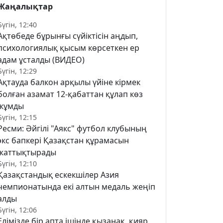
Жаңалықтар
Бүгін, 12:40
Ақтөбеде бұрынғы сүйіктісін аңдып,
психологиялық қысым көрсеткен ер
адам ұсталды (ВИДЕО)
Бүгін, 12:29
Ақтауда балкон арқылы үйіне кірмек
болған азамат 12-қабаттан құлап көз
жұмды
Бүгін, 12:15
Ресми: Әйгілі "Аякс" футбол клубының
экс бапкері Қазақстан құрамасын
жаттықтырады
Бүгін, 12:10
Қазақстандық ескекшілер Азия
чемпионатында екі алтын медаль жеңіп
алды
Бүгін, 12:06
Елімізде бір апта ішінде қызанақ, қияр,