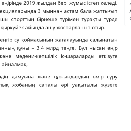
өңірінде 2019 жылдан бері жұмыс істеп келеді.
секцияларында 3 мыңнан астам бала жаттығып
ртшы спорттың бірнеше түрімен тұрақты түрде
 қыркүйек айында ашу жоспарланып отыр.
Кеңгір су қоймасының жағалауында салынатын
анның құны – 3,4 млрд теңге. Бұл нысан өңір
әне мәдени-көпшілік іс-шараларды өткізуге
е айналмақ.
рдің дамуына және тұрғындардың өмір сүру
рлық жобаның сапалы әрі уақытылы жүзеге