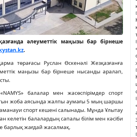
азғанда әлеуметтік маңызы бар бірнеше
kystan.kz
.
рма төрағасы Руслан Өскенәлі Жезқазғанға
меттік маңызы бар бірнеше нысанды аралап,
сты.
«NAMYS» балалар мен жасөспірімдер спорт
латын жоба аясында жалпы аумағы 5 мың шаршы
заманауи спорт кешені салынады. Мұнда Ұлытау
 келетін балалардың сапалы білім мен кәсіби
е барлық жағдай жасалмақ.