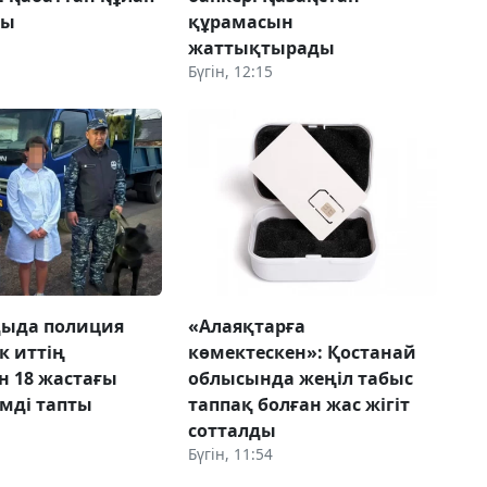
ды
құрамасын
жаттықтырады
Бүгін, 12:15
дыда полиция
«Алаяқтарға
к иттің
көмектескен»: Қостанай
н 18 жастағы
облысында жеңіл табыс
імді тапты
таппақ болған жас жігіт
сотталды
Бүгін, 11:54