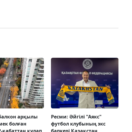
балкон арқылы
Ресми: Әйгілі "Аякс"
рмек болған
футбол клубының экс
2-қабаттан құлап
бапкері Қазақстан