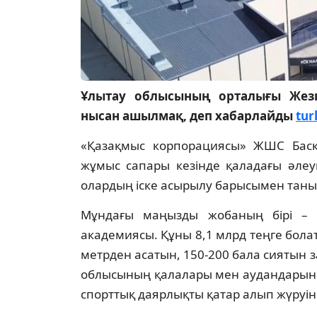
Ұлытау облысының орталығы Жезқ
нысан ашылмақ, деп хабарлайды
tur
«Қазақмыс корпорациясы» ЖШС Басқа
жұмыс сапары кезінде қаладағы әлеу
олардың іске асырылу барысымен таны
Мұндағы маңызды жобаның бірі – 
академиясы. Құны 8,1 млрд теңге бо
метрден асатын, 150-200 бала сиятын 
облысының қалалары мен аудандарынан
спорттық даярлықты қатар алып жүруін