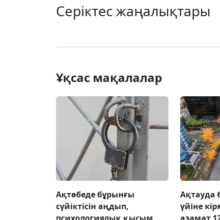
Серіктес жаңалықтары
Ұқсас мақалалар
Ақтөбеде бұрынғы
Ақтауда 
сүйіктісін аңдып,
үйіне кі
психологиялық қысым
азамат 1