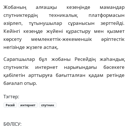
Жобаның алғашқы кезеңінде мамандар
спутниктердің техникалық платформасын
әзірлеп, тұтынушылар сұранысын зерттейді.
Кейінгі кезеңде жүйені құрастыру мен қызмет
көрсету мемлекеттік-жекеменшік әріптестік
негізінде жүзеге аспақ.
Сарапшылар бұл жобаны Ресейдің жаһандық
спутниктік интернет нарығындағы бәсекеге
қабілетін арттыруға бағытталған қадам ретінде
бағалап отыр.
Тэгтер:
Ресей
интернет
спутник
БӨЛІСУ: