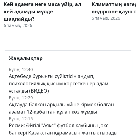
Кей адамға неге маса үйір, ал
Климаттың өзгер
кей адамды мүлде
өндірісіне қауіп 
6 тамыз, 2026
шақпайды?
6 тамыз, 2026
Жаңалықтар
Бүгін, 12:40
Ақтөбеде бұрынғы сүйіктісін аңдып,
психологиялық қысым көрсеткен ер адам
ұсталды (ВИДЕО)
Бүгін, 12:29
Ақтауда балкон арқылы үйіне кірмек болған
азамат 12-қабаттан құлап көз жұмды
Бүгін, 12:15
Ресми: Әйгілі "Аякс" футбол клубының экс
бапкері Қазақстан құрамасын жаттықтырады