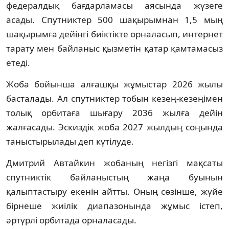
федералдық бағдарламасы аясында жүзеге
асады. Спутниктер 500 шақырымнан 1,5 мың
шақырымға дейінгі биіктікте орналасып, интернет
тарату мен байланыс қызметін қатар қамтамасыз
етеді.
Жоба бойынша алғашқы жұмыстар 2026 жылы
басталады. Ал спутниктер тобын кезең-кезеңімен
толық орбитаға шығару 2036 жылға дейін
жалғасады. Эскиздік жоба 2027 жылдың соңында
таныстырылады деп күтілуде.
Дмитрий Автайкин жобаның негізгі мақсаты
спутниктік байланыстың жаңа буынын
қалыптастыру екенін айтты. Оның сөзінше, жүйе
бірнеше жиілік диапазонында жұмыс істеп,
әртүрлі орбитада орналасады.