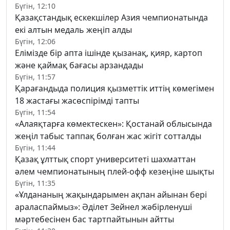
Бүгін, 12:10
Қазақстандық ескекшілер Азия чемпионатында
екі алтын медаль жеңіп алды
Бүгін, 12:06
Елімізде бір апта ішінде қызанақ, қияр, картоп
және қаймақ бағасы арзандады
Бүгін, 11:57
Қарағандыда полиция қызметтік иттің көмегімен
18 жастағы жасөспірімді тапты
Бүгін, 11:54
«Алаяқтарға көмектескен»: Қостанай облысында
жеңіл табыс таппақ болған жас жігіт сотталды
Бүгін, 11:44
Қазақ ұлттық спорт университеті шахматтан
әлем чемпионатының плей-офф кезеңіне шықты
Бүгін, 11:35
«Ұлдананың жақындарымен ақпан айынан бері
араласпаймыз»: Әділет Зейнел жәбірленуші
мәртебесінен бас тартпайтынын айтты