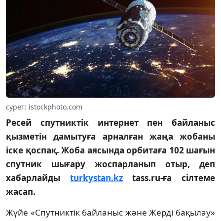
сурет: istockphoto.com
Ресей спутниктік интернет пен байланыс
қызметін дамытуға арналған жаңа жобаны
іске қоспақ. Жоба аясында орбитаға 102 шағын
спутник шығару жоспарланып отыр, деп
хабарлайды
turkystan.kz
tass.ru-ға сілтеме
жасап.
Жүйе «Спутниктік байланыс және Жерді бақылау»