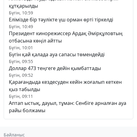
құтқарылды
Бүгін, 10:59
Елімізде бір тәулікте үш орман өрті тіркелді
Бүгін, 10:49
Президент кинорежиссер Ардақ Әмірқұловтың
отбасына көңіл айтты
Бүгін, 10:01
Бүгін қай қалада ауа сапасы төмендейді
Бүгін, 09:55
Доллар 473 теңгеге дейін қымбаттады
Бүгін, 09:52
Қарағандыда кездесуден кейін жоғалып кеткен
қыз табылды
Бүгін, 09:11
Аптап ыстық, дауыл, тұман: Сенбіге арналған ауа
райы болжамы
Байланыс