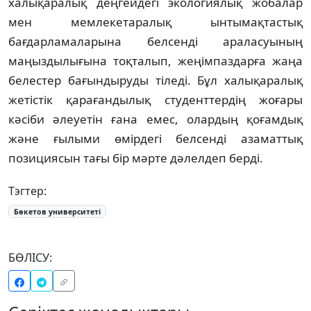
халықаралық деңгейдегі экологиялық жобалар
мен мемлекетаралық ынтымақтастық
бағдарламаларына белсенді араласуының
маңыздылығына тоқталып, жеңімпаздарға жаңа
белестер бағындыруды тіледі. Бұл халықаралық
жетістік қарағандылық студенттердің жоғары
кәсіби әлеуетін ғана емес, олардың қоғамдық
және ғылыми өмірдегі белсенді азаматтық
позициясын тағы бір мәрте дәлелдеп берді.
Тэгтер:
Бөкетов университеті
БӨЛІСУ: