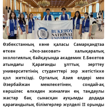
Өзбекстанның көне қаласы Самарқандтаа
өткен «Эко-заковат» халықаралық
экологиялық байқауында академик Е.Бөкетов
атындағы Қарағанды ұлттық зерттеу
университетінің студенттері зор жетістікке
қол жеткізді. Орталық Азия елдері мен
Әзербайжан мемлекетінен, сондай-ақ
көршілес өлкеден жиналған ең таңдаулы
жастар бақ сынасқан ауқымды додада
қарағандылық білімгерлер жүлделі ІІ орынды