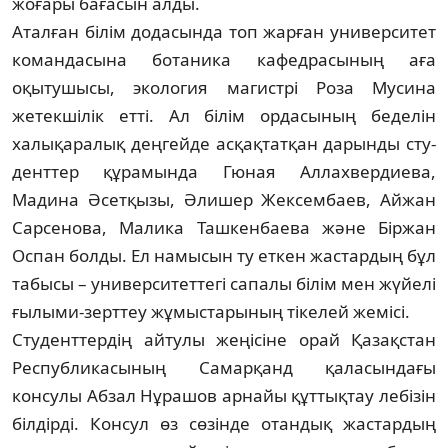
жоғары бағасын алды.
Аталған білім додасында топ жарған университет
коман­дасына ботаника кафедрасының аға
оқытушысы, экология магистрі Роза Мусина
жетекшілік етті. Ал білім ордасының беделін
халықаралық деңгейде асқақтатқан дарынды сту­
денттер құрамында Гюная Аллахвердиева,
Мадина Әсетқызы, Әлишер Жексембаев, Айжан
Сарсенова, Малика Ташкенбаева және Біржан
Оспан болды. Ел намысын ту еткен жастардың бұл
табысы – университеттегі сапалы білім мен жүйелі
ғылыми-зерттеу жұмыстарының тікелей жемісі.
Студенттердің айтулы жеңісіне орай Қазақстан
Респуб­ликасының Самарқанд қаласындағы
консулы Абзал Нұрашов арнайы құттықтау лебізін
білдірді. Консул өз сөзінде отандық жастардың