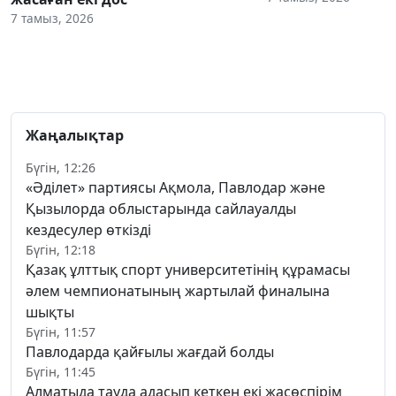
7 тамыз, 2026
Жаңалықтар
Бүгін, 12:26
«Әділет» партиясы Ақмола, Павлодар және
Қызылорда облыстарында сайлауалды
кездесулер өткізді
Бүгін, 12:18
Қазақ ұлттық спорт университетінің құрамасы
әлем чемпионатының жартылай финалына
шықты
Бүгін, 11:57
Павлодарда қайғылы жағдай болды
Бүгін, 11:45
Алматыда тауда адасып кеткен екі жасөспірім