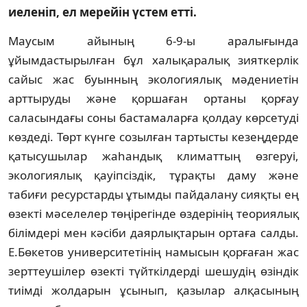
иеленіп, ел мерейін үстем етті.
Маусым айының 6-9-ы аралығында
ұйымдастырылған бұл халықаралық зияткерлік
сайыс жас буынның экологиялық мәдениетін
арттыруды және қоршаған ортаны қорғау
саласындағы соны бастамаларға қолдау көрсетуді
көздеді. Төрт күнге созылған тартысты кезеңдерде
қатысушылар жаһандық климаттың өзгеруі,
экологиялық қауіпсіздік, тұрақты даму және
табиғи ресурстарды ұтымды пайдалану сияқты ең
өзекті мәселелер төңірегінде өздерінің теориялық
білімдері мен кәсіби даярлықтарын ортаға салды.
Е.Бөкетов университетінің намысын қорғаған жас
зерттеушілер өзекті түйткілдерді шешудің өзіндік
тиімді жолдарын ұсынып, қазылар алқасының