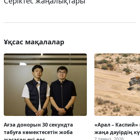
Серіктес жаңалықтары
Ұқсас мақалалар
Ағза донорын 30 секундта
«Арал – Каспий» 
табуға көмектесетін жоба
жаңа дәуірдің 
7 тамыз, 2026
жасаған екі дос