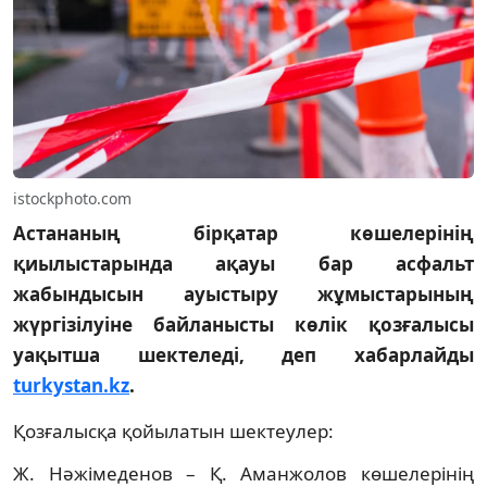
istockphoto.com
Астананың бірқатар көшелерінің
қиылыстарында ақауы бар асфальт
жабындысын ауыстыру жұмыстарының
жүргізілуіне байланысты көлік қозғалысы
уақытша шектеледі, деп хабарлайды
turkystan.kz
.
Қозғалысқа қойылатын шектеулер:
Ж. Нәжімеденов – Қ. Аманжолов көшелерінің