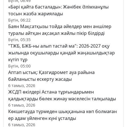
Бүгін, 06:49
«Бәрі қайта басталады»: Жәнібек Әлімханұлы
тосын жазба жариялады
Бүгін, 06:22
Баян Мақсатқызы тойда әйелдер мен әншілер
туралы айтқан ақсақал жайлы пікір білдірді
Бүгін, 05:35
"ТЖБ, БЖБ-ны алып тастай ма": 2026-2027 оқу
жылында оқушыларды қандай жаңашылдықтар
күтіп тұр
Бүгін, 05:00
Аптап ыстық: Қазгидромет ауа райына
байланысты ескерту жасады
6 тамыз, 2026
ЖСДП өкілдері Астана тұрғындарымен
қалдықтарды бөлек жинау мәселесін талқылады
6 тамыз, 2026
Көкшетауда түрмеден шыққанына көп болмаған
ер адам үйленген күні ұсталды
6 тамыз, 2026