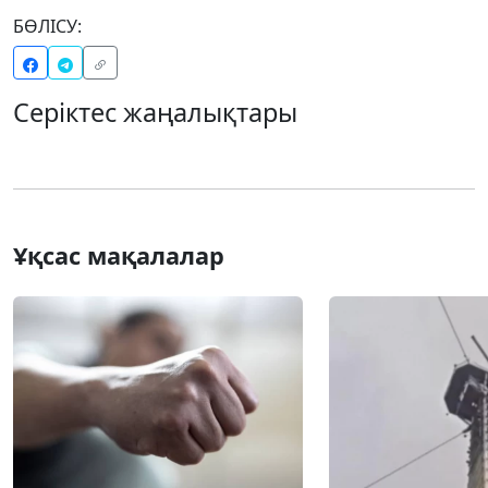
БӨЛІСУ:
Серіктес жаңалықтары
Ұқсас мақалалар