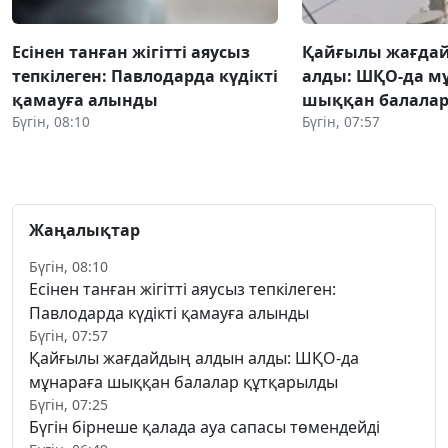
Есінен танған жігітті аяусыз
Қайғылы жағда
тепкілеген: Павлодарда күдікті
алды: ШҚО-да м
қамауға алынды
шыққан балалар
Бүгін, 08:10
Бүгін, 07:57
Жаңалықтар
Бүгін, 08:10
Есінен танған жігітті аяусыз тепкілеген:
Павлодарда күдікті қамауға алынды
Бүгін, 07:57
Қайғылы жағдайдың алдын алды: ШҚО-да
мұнараға шыққан балалар құтқарылды
Бүгін, 07:25
Бүгін бірнеше қалада ауа сапасы төмендейді