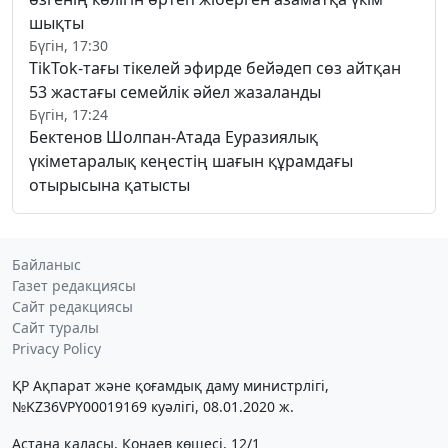
шықты
Бүгін, 17:30
TikTok-тағы тікелей эфирде бейәдеп сөз айтқан
53 жастағы семейлік әйел жазаланды
Бүгін, 17:24
Бектенов Шолпан-Атада Еуразиялық
үкіметаралық кеңестің шағын құрамдағы
отырысына қатысты
Байланыс
Газет редакциясы
Сайт редакциясы
Сайт туралы
Privacy Policy
ҚР Ақпарат және қоғамдық даму министрлігі,
№KZ36VPY00019169 куәлігі, 08.01.2020 ж.
Астана қаласы, Қонаев көшесі, 12/1