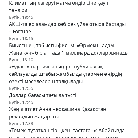
Климаттың өзгеруі матча өндірісіне қауіп
төндірді
Бүгін, 18:45
АҚШ-та ер адамдар көбірек үйде отыра бастады
– Fortune
Бүгін, 18:15
Биылғы ең табысты фильм: «Өрмекші адам.
Жаңа күн» бір аптада 1 миллиард доллар жинады
Бүгін, 18:10
«Әділет» партиясының республикалық
сайлауалды штабы жамбылдықтармен өңірдің
өзекті мәселелерін талқылады
Бүгін, 17:55
Доллар бағасы тағы да түсті
Бүгін, 17:45
Жеңіл атлет Анна Черкашина Қазақстан
рекордын жаңартты
Бүгін, 17:33
«Темекі тұтатқан сіріңкені тастаған»: Абайсызда
өзгенің көлігін өртеп жіберген азаматқа үкім