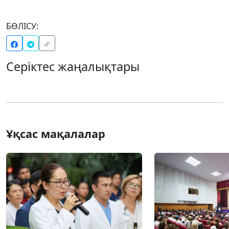
БӨЛІСУ:
Серіктес жаңалықтары
Ұқсас мақалалар