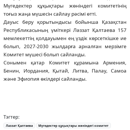
Мүгедектер құқықтары жөніндегі комитетінің
тоғыз жаңа мүшесін сайлау рәсімі өтті.
Дауыс беру қорытындысы бойынша Қазақстан
Республикасының үміткері Ләззат Қалтаева 157
мемлекеттің қолдауымен ең үздік көрсеткішке ие
болып, 2027-2030 жылдарға арналған мерзімге
Комитет мүшесі болып сайланды.
Сонымен қатар Комитет құрамына Армения,
Бенин, Иордания, Қытай, Литва, Палау, Самоа
және Эфиопия өкілдері сайланды.
Тэгтер:
Ләззат Қалтаева
Мүгедектер құқықтары жөніндегі комитет