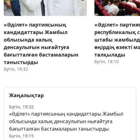
«Әділет» партиясының
«Әділет» парти
кандидаттары Жамбыл
республикалық 
облысында халық
штабы жамбылд
денсаулығын нығайтуға
өңірдің өзекті м
бағытталған бастамаларын
талқылады
Бүгін, 18:10
таныстырды
Бүгін, 19:32
Жаңалықтар
Бүгін, 19:32
«Әділет» партиясының кандидаттары Жамбыл
облысында халық денсаулығын нығайтуға
бағытталған бастамаларын таныстырды
Бүгін, 19:15