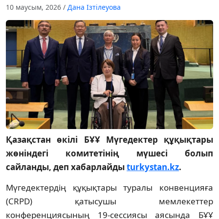
10 маусым, 2026
/
Дана Ізтілеуова
Қазақстан өкілі БҰҰ Мүгедектер құқықтары
жөніндегі комитетінің мүшесі болып
сайланды, деп хабарлайды
turkystan.kz
.
Мүгедектердің құқықтары туралы конвенцияға
(CRPD) қатысушы мемлекеттер
конференциясының 19-сессиясы аясында БҰҰ