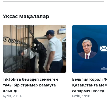
Ұқсас мақалалар
TikTok-та бейәдеп сөйлеген
Бельгия Королі 
тағы бір стример қамауға
Қазақстанға ме
алынды
сапармен келеді
Бүгін, 20:34
Бүгін, 19:01