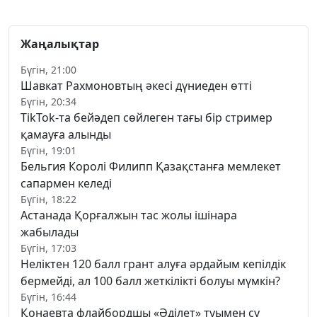
Жаңалықтар
Бүгін, 21:00
Шавкат Рахмоновтың әкесі дүниеден өтті
Бүгін, 20:34
TikTok-та бейәдеп сөйлеген тағы бір стример
қамауға алынды
Бүгін, 19:01
Бельгия Королі Филипп Қазақстанға мемлекет
сапармен келеді
Бүгін, 18:22
Астанада Қорғалжын тас жолы ішінара
жабылады
Бүгін, 17:03
Неліктен 120 балл грант алуға әрдайым кепілдік
бермейді, ал 100 балл жеткілікті болуы мүмкін?
Бүгін, 16:44
Қонаевта флайбордшы «Әділет» туымен су