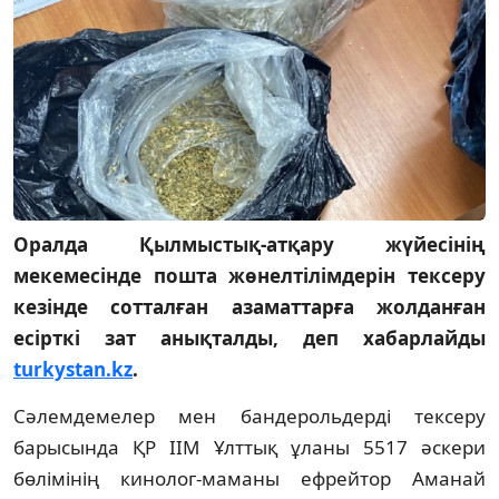
Оралда Қылмыстық-атқару жүйесінің
мекемесінде пошта жөнелтілімдерін тексеру
кезінде сотталған азаматтарға жолданған
есірткі зат анықталды, деп хабарлайды
turkystan.kz
.
Сәлемдемелер мен бандерольдерді тексеру
барысында ҚР ІІМ Ұлттық ұланы 5517 әскери
бөлімінің кинолог-маманы ефрейтор Аманай