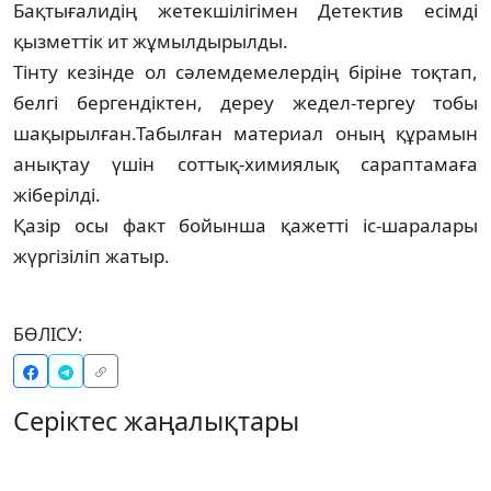
Бақтығалидің жетекшілігімен Детектив есімді
қызметтік ит жұмылдырылды.
Тінту кезінде ол сәлемдемелердің біріне тоқтап,
белгі бергендіктен, дереу жедел-тергеу тобы
шақырылған.Табылған материал оның құрамын
анықтау үшін соттық-химиялық сараптамаға
жіберілді.
Қазір осы факт бойынша қажетті іс-шаралары
жүргізіліп жатыр.
БӨЛІСУ:
Серіктес жаңалықтары