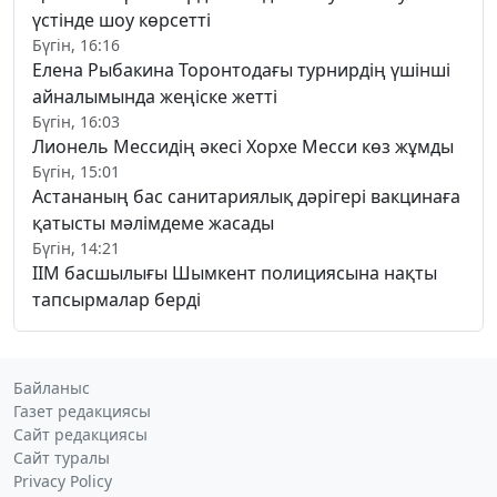
үстінде шоу көрсетті
Бүгін, 16:16
Елена Рыбакина Торонтодағы турнирдің үшінші
айналымында жеңіске жетті
Бүгін, 16:03
Лионель Мессидің әкесі Хорхе Месси көз жұмды
Бүгін, 15:01
Астананың бас санитариялық дәрігері вакцинаға
қатысты мәлімдеме жасады
Бүгін, 14:21
ІІМ басшылығы Шымкент полициясына нақты
тапсырмалар берді
Байланыс
Газет редакциясы
Сайт редакциясы
Сайт туралы
Privacy Policy