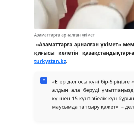
Азаматтарға арналған үкімет
«Азаматтарға арналған үкімет» мемл
қиғысы келетін қазақстандықтар
turkystan.kz
.
«Егер дәл осы күні бір-біріңізг
алдын ала беруді ұмытпаңызда
күннен 15 күнтізбелік күн бұрын
маусымда тапсыру қажет», – дел