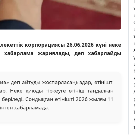
екеттік корпорациясы 26.06.2026 күні неке
ға хабарлама жариялады, деп хабарлайды
е «иә» деп айтуды жоспарласаңыздар, өтінішті
р. Неке қиюды тіркеуге өтініш таңдалған
 беріледі. Сондықтан өтінішті 2026 жылғы 11
інген хабарламада.