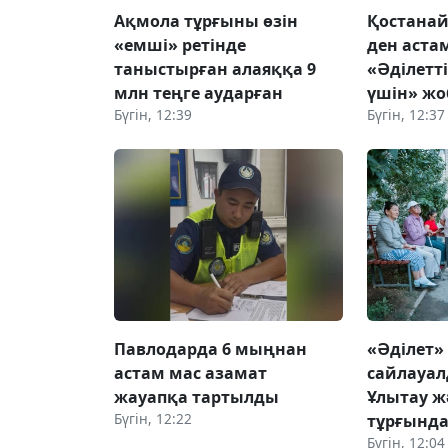
Ақмола тұрғыны өзін
Қостанай
«емші» ретінде
ден аста
таныстырған алаяққа 9
«Әділетт
млн теңге аударған
үшін» жо
Бүгін, 12:39
Бүгін, 12:37
Павлодарда 6 мыңнан
«Әділет»
астам мас азамат
сайлауал
жауапқа тартылды
Ұлытау ж
Бүгін, 12:22
тұрғында
Бүгін, 12:04