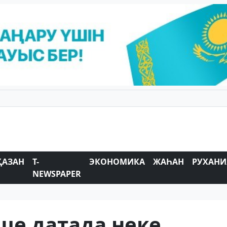
ҚАЗАН
T-
ЭКОНОМИКА
ЖАҺАН
РУХАНИ
NEWSPAPER
кше датада неке