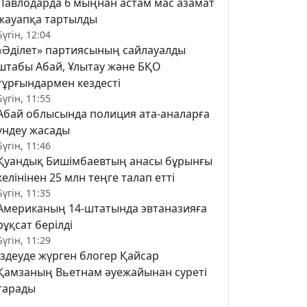
Павлодарда 6 мыңнан астам мас азамат
жауапқа тартылды
Бүгін, 12:04
«Әділет» партиясының сайлауалды
штабы Абай, Ұлытау және БҚО
тұрғындармен кездесті
Бүгін, 11:55
Абай облысында полиция ата-аналарға
үндеу жасады
Бүгін, 11:46
Қуандық Бишімбаевтың анасы бұрынғы
келінінен 25 млн теңге талап етті
Бүгін, 11:35
Американың 14-штатында эвтаназияға
рұқсат берілді
Бүгін, 11:29
Іздеуде жүрген блогер Қайсар
Қамзаның Вьетнам әуежайынан суреті
тарады