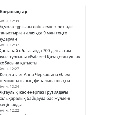
Жаңалықтар
Бүгін, 12:39
Ақмола тұрғыны өзін «емші» ретінде
таныстырған алаяққа 9 млн теңге
аударған
Бүгін, 12:37
Қостанай облысында 700-ден астам
ауыл тұрғыны «Әділетті Қазақстан үшін»
жобасына қатысты
Бүгін, 12:27
Жеңіл атлет Анна Черкашина Әлем
чемпионатының финалына шықты
Бүгін, 12:24
Ақтаулық жас өнерпаз Грузиядағы
халықаралық байқауда бас жүлдені
жеңіп алды
Бүгін, 12:22