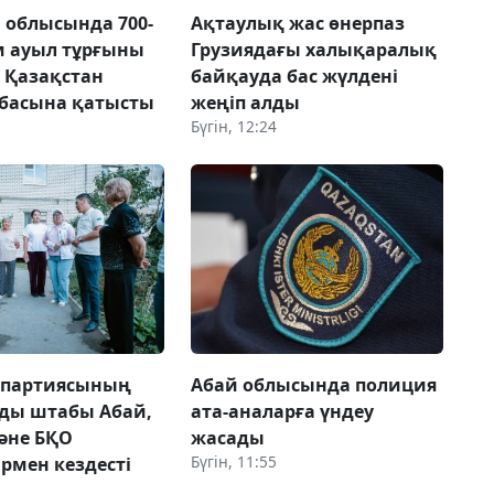
 облысында 700-
Ақтаулық жас өнерпаз
м ауыл тұрғыны
Грузиядағы халықаралық
і Қазақстан
байқауда бас жүлдені
басына қатысты
жеңіп алды
Бүгін, 12:24
 партиясының
Абай облысында полиция
ды штабы Абай,
ата-аналарға үндеу
әне БҚО
жасады
Бүгін, 11:55
рмен кездесті