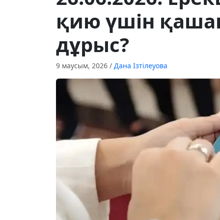
қию үшін қашан
дұрыс?
9 маусым, 2026
/
Дана Ізтілеуова