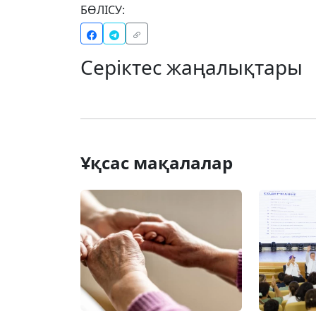
БӨЛІСУ:
Серіктес жаңалықтары
Ұқсас мақалалар