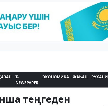
ҚАЗАН
T-
ЭКОНОМИКА
ЖАҺАН
РУХАНИ
NEWSPAPER
анша теңгеден