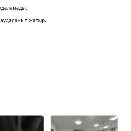
аудаланады.
 саудаланып жатыр.