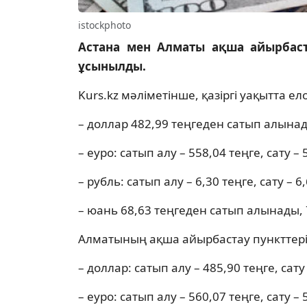
istockphoto
Астана мен Алматы ақша айырбас
ұсынылды.
Kurs.kz мәліметінше, қазіргі уақытта 
– доллар 482,99 теңгеден сатып алынад
– еуро: сатып алу – 558,04 теңге, сату – 
– рубль: сатып алу – 6,30 теңге, сату – 6
– юань 68,63 теңгеден сатып алынады, 
Алматының ақша айырбастау пункттері
– доллар: сатып алу – 485,90 теңге, сату
– еуро: сатып алу – 560,07 теңге, сату – 