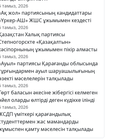
6 тамыз, 2026
«Ақ жол» партиясының кандидаттары
«Үркер-АШ» ЖШС ұжымымен кездесті
6 тамыз, 2026
Қазақстан Халық партиясы
Степногорскте «Қазақалтын»
кәсіпорнының ұжымымен пікір алмасты
6 тамыз, 2026
«Ауыл» партиясы Қарағанды облысында
тұрғындармен ауыл шаруашылығының
өзекті мәселелерін талқылады
6 тамыз, 2026
Төрт баласын әкесіне жібергісі келмеген
әйел оларды өлтірді деген күдікке ілінді
6 тамыз, 2026
ЖСДП үміткері қарағандылық
студенттермен жас мамандарды
жұмыспен қамту мәселесін талқылады