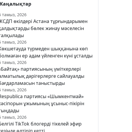
Жаңалықтар
6 тамыз, 2026
ЖСДП өкілдері Астана тұрғындарымен
қалдықтарды бөлек жинау мәселесін
талқылады
6 тамыз, 2026
Көкшетауда түрмеден шыққанына көп
болмаған ер адам үйленген күні ұсталды
6 тамыз, 2026
«Байтақ» партиясының үміткерлері
алматылық дәрігерлерге сайлауалды
бағдарламасын таныстырды
6 тамыз, 2026
Respublica партиясы «Шымкентмай»
кәсіпорын ұжымының ұсыныс-пікірін
тыңдады
6 тамыз, 2026
Белгілі TikTok блогерді тікелей эфир
кезінде өлтіріп кетті