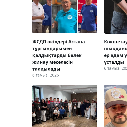
ЖСДП өкілдері Астана
Көкшетау
тұрғындарымен
шыққаны
қалдықтарды бөлек
ер адам 
жинау мәселесін
ұсталды
6 тамыз, 20
талқылады
6 тамыз, 2026