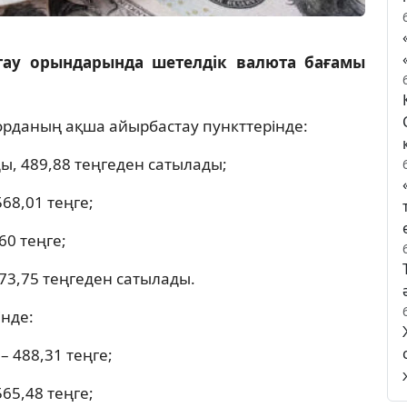
тау орындарында шетелдік валюта бағамы
елорданың ақша айырбастау пункттерінде:
ы, 489,88 теңгеден сатылады;
568,01 теңге;
,60 теңге;
73,75 теңгеден сатылады.
нде:
 – 488,31 теңге;
565,48 теңге;