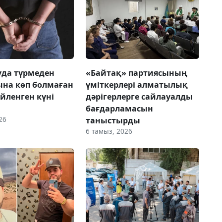
да түрмеден
«Байтақ» партиясының
на көп болмаған
үміткерлері алматылық
үйленген күні
дәрігерлерге сайлауалды
бағдарламасын
26
таныстырды
6 тамыз, 2026