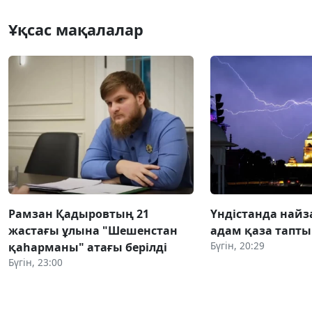
Ұқсас мақалалар
Рамзан Қадыровтың 21
Үндістанда найз
жастағы ұлына "Шешенстан
адам қаза тапты
Бүгін, 20:29
қаһарманы" атағы берілді
Бүгін, 23:00