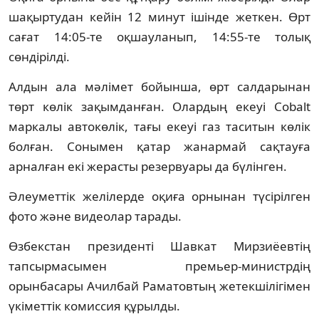
шақыртудан кейін 12 минут ішінде жеткен. Өрт
сағат 14:05-те оқшауланып, 14:55-те толық
сөндірілді.
Алдын ала мәлімет бойынша, өрт салдарынан
төрт көлік зақымданған. Олардың екеуі Cobalt
маркалы автокөлік, тағы екеуі газ таситын көлік
болған. Сонымен қатар жанармай сақтауға
арналған екі жерасты резервуары да бүлінген.
Әлеуметтік желілерде оқиға орнынан түсірілген
фото және видеолар тарады.
Өзбекстан президенті Шавкат Мирзиёевтің
тапсырмасымен премьер-министрдің
орынбасары Ачилбай Раматовтың жетекшілігімен
үкіметтік комиссия құрылды.