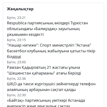
Жаңалықтар
Бүгін, 23:21
Respublica партиясының өкілдері Түркістан
облысындағы «Балмұздақ» зауытының
ұжымымен кездесті
Бүгін, 23:15
"Нашар нәтиже": Спорт министрлігі "Астана"
баскетбол клубының жабылуына қатысты пікір
білдірді
Бүгін, 23:00
Рамзан Қадыровтың 21 жастағы ұлына
"Шешенстан қаһарманы" атағы берілді
Бүгін, 22:36
ШҚО-да такси жүргізушісі зейнеткерді телефон
алаяғының арбауынан сақтап қалды
Бүгін, 22:30
«Байтақ» партиясының үміткері Астанада
өнеркәсіп және денсаулық сақтау