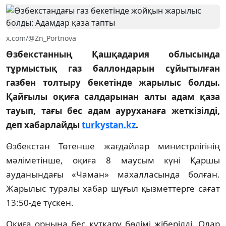
x.com/@Zn_Portnova
Өзбекстанның Қашқадария облысында
тұрмыстық газ баллондарын сұйытылған
газбен толтыру бекетінде жарылыс болды.
Қайғылы оқиға салдарынан алты адам қаза
тауып, тағы бес адам ауруханаға жеткізілді,
деп хабарлайды
turkystan.kz
.
Өзбекстан Төтенше жағдайлар министрлігінің
мәліметінше, оқиға 8 маусым күні Қаршы
ауданындағы «Чаман» махалласында болған.
Жарылыс туралы хабар шұғыл қызметтерге сағат
13:50-де түскен.
Оқиға орнына бес құтқару бөлімі жіберілді. Олар