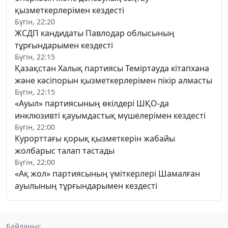
қызметкерлерімен кездесті
Бүгін, 22:20
ЖСДП кандидаты Павлодар облысының
тұрғындарымен кездесті
Бүгін, 22:15
Қазақстан Халық партиясы Теміртауда кітапхана
және кәсіпорын қызметкерлерімен пікір алмасты
Бүгін, 22:15
«Ауыл» партиясының өкілдері ШҚО-да
инклюзивті қауымдастық мүшелерімен кездесті
Бүгін, 22:00
Курорттағы қорық қызметкерін жабайы
жолбарыс талап тастады
Бүгін, 22:00
«Ақ жол» партиясының үміткерлері Шамалған
ауылының тұрғындарымен кездесті
Байланыс