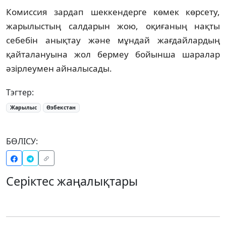
Комиссия зардап шеккендерге көмек көрсету,
жарылыстың салдарын жою, оқиғаның нақты
себебін анықтау және мұндай жағдайлардың
қайталануына жол бермеу бойынша шаралар
әзірлеумен айналысады.
Тэгтер:
Жарылыс
Өзбекстан
БӨЛІСУ:
Серіктес жаңалықтары