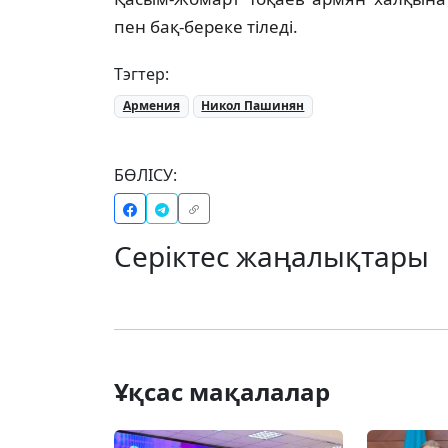
пен бақ-береке тіледі.
Тэгтер:
Армения
Никол Пашинян
БӨЛІСУ:
Серіктес жаңалықтары
Ұқсас мақалалар