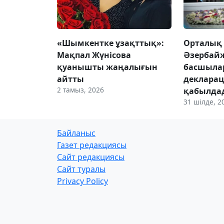
«Шымкентке ұзақттық»:
Орталық 
Мақпал Жүнісова
Әзербайж
қуанышты жаңалығын
басшыла
айтты
деклара
2 тамыз, 2026
қабылда
31 шілде, 2
Байланыс
Газет редакциясы
Сайт редакциясы
Сайт туралы
Privacy Policy