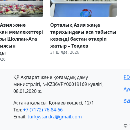
Азия және
Орталық Азия жаңа
ан мемлекеттері
тарихындағы аса табысты
ры Шолпан-Ата
кезеңді бастан өткеріп
циясын
жатыр – Тоқаев
31 шілде, 2026
ды
026
ҚР Ақпарат және қоғамдық даму
PD
министрлігі, №KZ36VPY00019169 куәлігі,
Ау
08.01.2020 ж.
Ау
Астана қаласы, Қонаев көшесі, 12/1
Тел:
+7 (7172) 76-84-66
Email:
turkystan.kz@gmail.com
© 