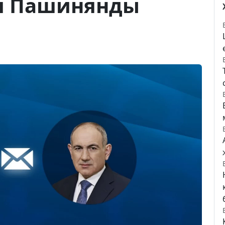
л Пашинянды