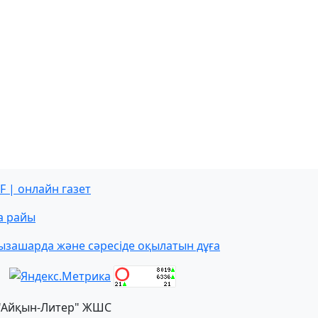
F | онлайн газет
а райы
ызашарда және сәресіде оқылатын дұға
"Айқын-Литер" ЖШС