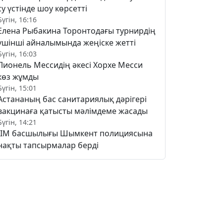
су үстінде шоу көрсетті
Бүгін, 16:16
Елена Рыбакина Торонтодағы турнирдің
үшінші айналымында жеңіске жетті
Бүгін, 16:03
Лионель Мессидің әкесі Хорхе Месси
көз жұмды
Бүгін, 15:01
Астананың бас санитариялық дәрігері
вакцинаға қатысты мәлімдеме жасады
Бүгін, 14:21
ІІМ басшылығы Шымкент полициясына
нақты тапсырмалар берді