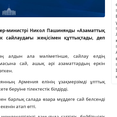
ер-министрі Никол Пашинянды «Азаматтық
ік сайлаудағы жеңісімен құттықтады, деп
ың алдын ала мәліметінше, сайлау елдің
масына сай, ашық әрі азаматтардың еркін
өткен.
нның Армения елінің ұзақмерзімді ұлттық
е беруіне тілектестік білдірді.
ен барлық салада өзара мүддеге сай белсенді
кенін атап өтті.
млекеттілікті дамытуда сәттілік, бейбітшілік