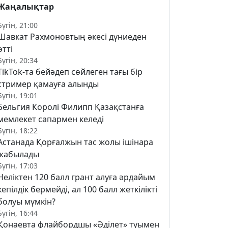
Жаңалықтар
Бүгін, 21:00
Шавкат Рахмоновтың әкесі дүниеден
өтті
Бүгін, 20:34
TikTok-та бейәдеп сөйлеген тағы бір
стример қамауға алынды
Бүгін, 19:01
Бельгия Королі Филипп Қазақстанға
мемлекет сапармен келеді
Бүгін, 18:22
Астанада Қорғалжын тас жолы ішінара
жабылады
Бүгін, 17:03
Неліктен 120 балл грант алуға әрдайым
кепілдік бермейді, ал 100 балл жеткілікті
болуы мүмкін?
Бүгін, 16:44
Қонаевта флайбордшы «Әділет» туымен