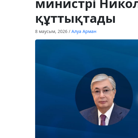
министрі Нико
құттықтады
8 маусым, 2026
/
Алуа Арман