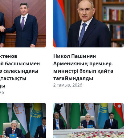
ктенов
Никол Пашинян
il басшысымен
Арменияның премьер-
з саласындағы
министрі болып қайта
тастықты
тағайындалды
2 тамыз, 2026
ды
26