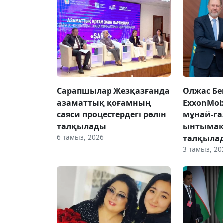
Сарапшылар Жезқазғанда
Олжас Бе
азаматтық қоғамның
ExxonMob
саяси процестердегі рөлін
мұнай-га
талқылады
ынтымақ
6 тамыз, 2026
талқыла
3 тамыз, 20