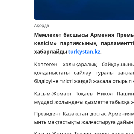
Ақорда
Мемлекет басшысы Армения Премь
келісім» партиясының парламентт
хабарлайды
turkystan.kz
.
Көптеген халықаралық байқаушын
қолданыстағы сайлау туралы заңна
білдіруіне тиісті жағдай жасала отырып 
Қасым-Жомарт Тоқаев Никол Пашиня
мүддесі жолындағы қызметте табысқа жет
Президент Қазақстан достас Армениям
ынтымақтастықты жалғастыруға дайын е
Қасым-Жомарт Тоқаев армян халқына ме