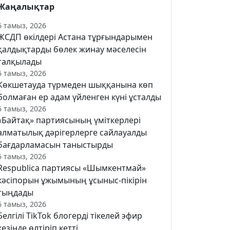
Жаңалықтар
6 тамыз, 2026
ЖСДП өкілдері Астана тұрғындарымен
қалдықтарды бөлек жинау мәселесін
талқылады
6 тамыз, 2026
Көкшетауда түрмеден шыққанына көп
болмаған ер адам үйленген күні ұсталды
6 тамыз, 2026
«Байтақ» партиясының үміткерлері
алматылық дәрігерлерге сайлауалды
бағдарламасын таныстырды
6 тамыз, 2026
Respublica партиясы «Шымкентмай»
кәсіпорын ұжымының ұсыныс-пікірін
тыңдады
6 тамыз, 2026
Белгілі TikTok блогерді тікелей эфир
кезінде өлтіріп кетті