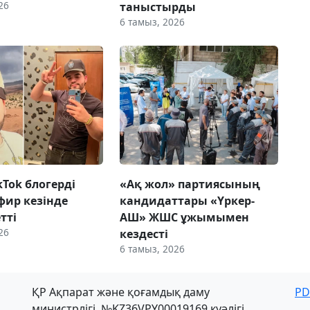
26
таныстырды
6 тамыз, 2026
ikTok блогерді
«Ақ жол» партиясының
фир кезінде
кандидаттары «Үркер-
етті
АШ» ЖШС ұжымымен
26
кездесті
6 тамыз, 2026
ҚР Ақпарат және қоғамдық даму
PD
министрлігі, №KZ36VPY00019169 куәлігі,