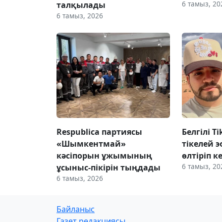
6 тамыз, 20
талқылады
6 тамыз, 2026
Respublica партиясы
Белгілі T
«Шымкентмай»
тікелей э
кәсіпорын ұжымының
өлтіріп к
6 тамыз, 20
ұсыныс-пікірін тыңдады
6 тамыз, 2026
Байланыс
Газет редакциясы