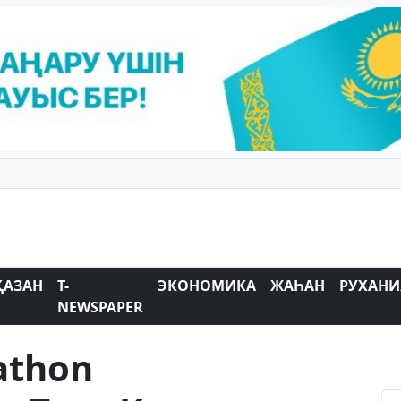
ҚАЗАН
T-
ЭКОНОМИКА
ЖАҺАН
РУХАНИ
NEWSPAPER
athon