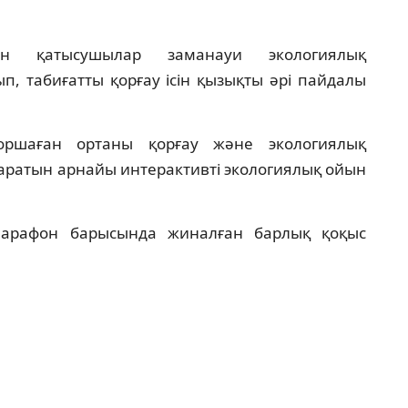
н қатысушылар заманауи экологиялық
, табиғатты қорғау ісін қызықты әрі пайдалы
оршаған ортаны қорғау және экологиялық
даратын арнайы интерактивті экологиялық ойын
арафон барысында жиналған барлық қоқыс