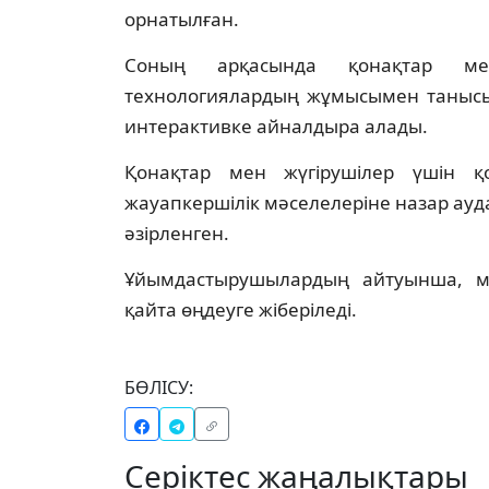
орнатылған.
Соның арқасында қонақтар ме
технологиялардың жұмысымен танысып
интерактивке айналдыра алады.
Қонақтар мен жүгірушілер үшін қ
жауапкершілік мәселелеріне назар ау
әзірленген.
Ұйымдастырушылардың айтуынша, м
қайта өңдеуге жіберіледі.
БӨЛІСУ:
Серіктес жаңалықтары