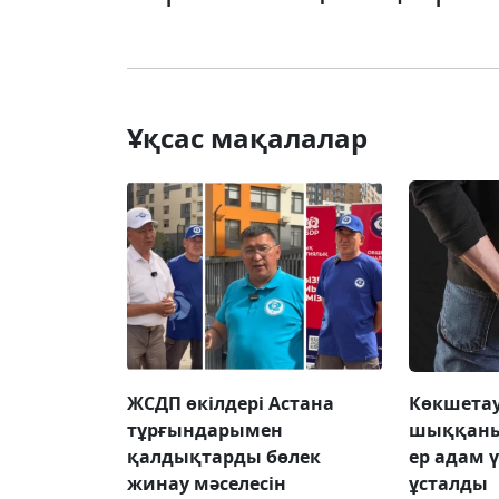
Ұқсас мақалалар
ЖСДП өкілдері Астана
Көкшетау
тұрғындарымен
шыққаны
қалдықтарды бөлек
ер адам 
жинау мәселесін
ұсталды