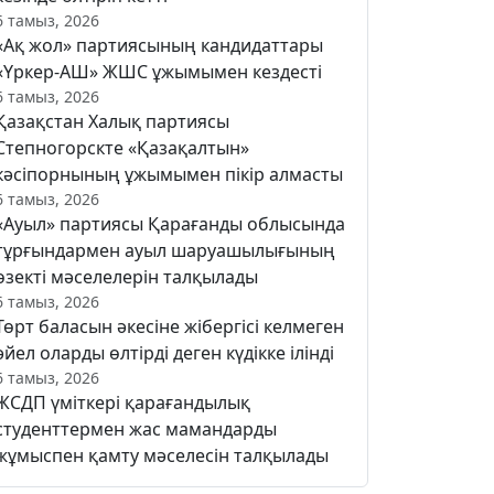
6 тамыз, 2026
«Ақ жол» партиясының кандидаттары
«Үркер-АШ» ЖШС ұжымымен кездесті
6 тамыз, 2026
Қазақстан Халық партиясы
Степногорскте «Қазақалтын»
кәсіпорнының ұжымымен пікір алмасты
6 тамыз, 2026
«Ауыл» партиясы Қарағанды облысында
тұрғындармен ауыл шаруашылығының
өзекті мәселелерін талқылады
6 тамыз, 2026
Төрт баласын әкесіне жібергісі келмеген
әйел оларды өлтірді деген күдікке ілінді
6 тамыз, 2026
ЖСДП үміткері қарағандылық
студенттермен жас мамандарды
жұмыспен қамту мәселесін талқылады