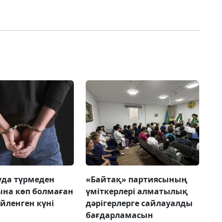
да түрмеден
«Байтақ» партиясының
на көп болмаған
үміткерлері алматылық
үйленген күні
дәрігерлерге сайлауалды
бағдарламасын