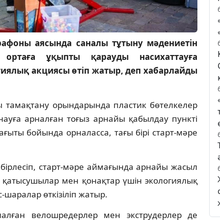
рафоны аясында саналы тұтыну мәдениетін
 ортаға ұқыпты қарауды насихаттауға
гиялық акциясы өтіп жатыр, деп хабарлайды
 тамақтану орындарында пластик бөтелкелер
уға арналған тоғыз арнайы қабылдау пункті
ғыты бойында орналасса, тағы бірі старт-мәре
бірлесіп, старт-мәре аймағында арнайы жасыл
қатысушылар мен қонақтар үшін экологиялық
-шаралар өткізіліп жатыр.
налған велошредерлер мен экструдерлер де