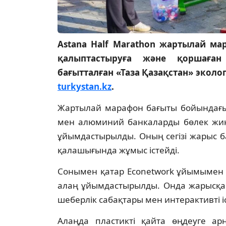
Astana Half Marathon жартылай ма
қалыптастыруға және қоршаған
бағытталған «Таза Қазақстан» эколо
turkystan.kz
.
Жартылай марафон бағыты бойындағы
мен алюминий банкаларды бөлек жина
ұйымдастырылды. Оның сегізі жарыс ба
қалашығында жұмыс істейді.
Сонымен қатар Econetwork ұйымымен 
алаң ұйымдастырылды. Онда жарысқа 
шеберлік сабақтары мен интерактивті іс
Алаңда пластикті қайта өңдеуге ар