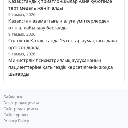
Қазақстандық триатлоншылар Азия кубогінде
төрт медаль жеңіп алды
9 тамыз, 2026
Қазақстан азаматтығын алуға үміткерлерден
өтініш қабылдау басталды
9 тамыз, 2026
Солтүстік Қазақстанда 15 гектар аумақтағы дала
өрті сөндірілді
9 тамыз, 2026
Министрлік психиатриялық аурухананың
пациенттеріне қатыгездік көрсетілгенін жоққа
шығарды
Байланыс
Газет редакциясы
Сайт редакциясы
Сайт туралы
Privacy Policy