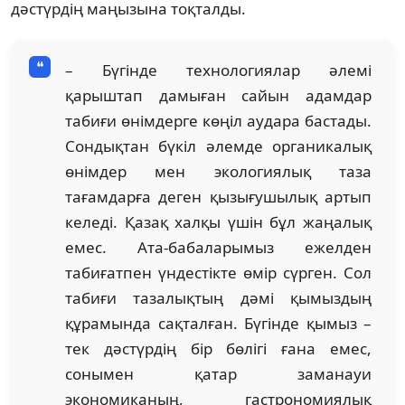
дәстүрдің маңызына тоқталды.
– Бүгінде технологиялар әлемі
қарыштап дамыған сайын адамдар
табиғи өнімдерге көңіл аудара бастады.
Сондықтан бүкіл әлемде органикалық
өнімдер мен экологиялық таза
тағамдарға деген қызығушылық артып
келеді. Қазақ халқы үшін бұл жаңалық
емес. Ата-бабаларымыз ежелден
табиғатпен үндестікте өмір сүрген. Сол
табиғи тазалықтың дәмі қымыздың
құрамында сақталған. Бүгінде қымыз –
тек дәстүрдің бір бөлігі ғана емес,
сонымен қатар заманауи
экономиканың, гастрономиялық