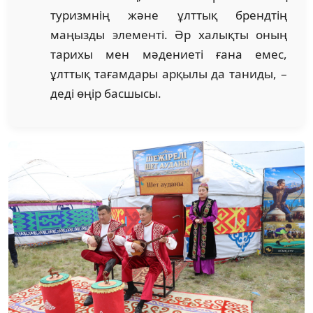
туризмнің және ұлттық брендтің
маңызды элементі. Әр халықты оның
тарихы мен мәдениеті ғана емес,
ұлттық тағамдары арқылы да таниды, –
деді өңір басшысы.