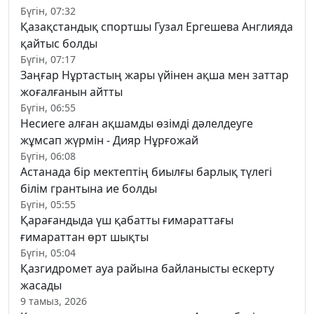
Бүгін, 07:32
Қазақстандық спортшы Гузал Ергешева Англияда
қайтыс болды
Бүгін, 07:17
Заңғар Нұртастың жары үйінен ақша мен заттар
жоғалғанын айтты
Бүгін, 06:55
Несиеге алған ақшамды өзімді дәлелдеуге
жұмсап жүрмін - Дияр Нұрғожай
Бүгін, 06:08
Астанада бір мектептің биылғы барлық түлегі
білім грантына ие болды
Бүгін, 05:55
Қарағандыда үш қабатты ғимараттағы
ғимараттан өрт шықты
Бүгін, 05:04
Қазгидромет ауа райына байланысты ескерту
жасады
9 тамыз, 2026