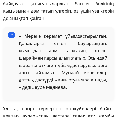
байқауға қатысушылардың басым бөлігінің
қымызынан дәм татып үлгеріп, өзі үшін үздіктерін
де анықтап қойған.
– Мереке керемет ұйымдастырылған.
Қонақтарға еттен, бауырсақтан,
қымыздан дәм татқызып, жылы
шыраймен қарсы алып жатыр. Осындай
шараны өткізген ұйымдастырушыларға
алғыс айтамын. Мұндай мерекелер
ұлттық дәстүрді жаңғыртуға жол ашады,
– деді Зәуре Мәдиева.
Ұлттық спорт түрлерінің жанкүйерлері бәйге,
көкпар, аударыспақ, дәстүрлі садақ ату, жамбы