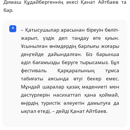
Димаш Құдайбергеннің әкесі Қанат Айтбаев та
бар.
– Қатысушылар арасынан біреуін бөліп-
жарып, үздік деп таңдау өте қиын.
Ұсынылған өнімдердің барлығы жоғары
деңгейде дайындалған. Біз барынша
әділ бағамызды беруге тырысамыз. Бұл
фестиваль Қарқаралының тұмса
табиғаты аясында өтуі бекер емес.
Мұндай шаралар қазақ мәдениеті мен
дәстүрлерін насихаттап қана қоймай,
өңірдің туристік әлеуетін дамытуға да
ықпал етеді, – дейді Қанат Айтбаев.