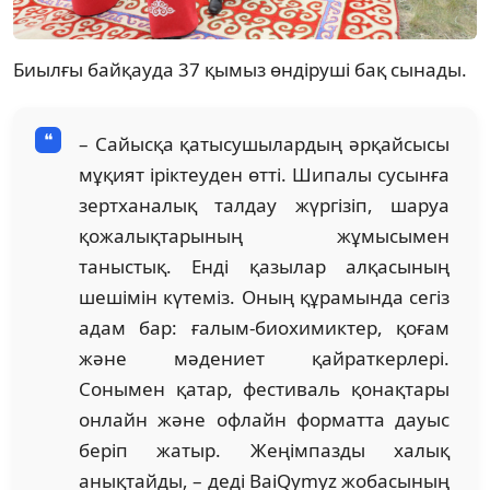
Биылғы байқауда 37 қымыз өндіруші бақ сынады.
– Сайысқа қатысушылардың әрқайсысы
мұқият іріктеуден өтті. Шипалы сусынға
зертханалық талдау жүргізіп, шаруа
қожалықтарының жұмысымен
таныстық. Енді қазылар алқасының
шешімін күтеміз. Оның құрамында сегіз
адам бар: ғалым-биохимиктер, қоғам
және мәдениет қайраткерлері.
Сонымен қатар, фестиваль қонақтары
онлайн және офлайн форматта дауыс
беріп жатыр. Жеңімпазды халық
анықтайды, – деді BaiQymyz жобасының