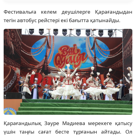
Фестивальға келем деушілерге Қарағандыдан
тегін автобус рейстері екі бағытта қатынайды.
Қарағандылық Зәуре Мәдиева мерекеге қатысу
үшін таңғы сағат бесте тұрғанын айтады. Ол