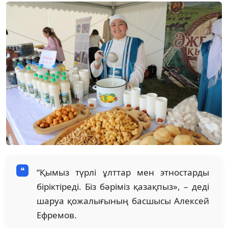
“Қымыз түрлі ұлттар мен этностарды
біріктіреді. Біз бәріміз қазақпыз», – деді
шаруа қожалығының басшысы Алексей
Ефремов.