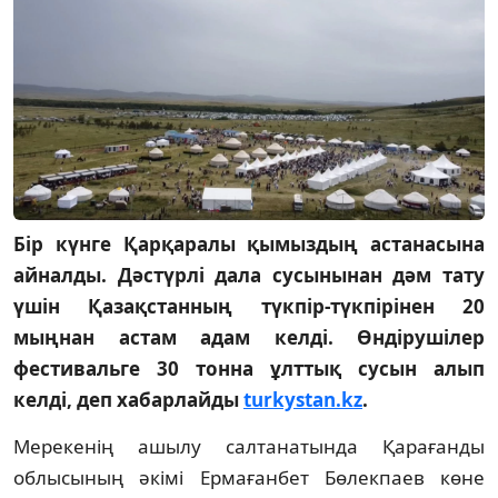
Бір күнге Қарқаралы қымыздың астанасына
айналды. Дәстүрлі дала сусынынан дәм тату
үшін Қазақстанның түкпір-түкпірінен 20
мыңнан астам адам келді. Өндірушілер
фестивальге 30 тонна ұлттық сусын алып
келді, деп хабарлайды
turkystan.kz
.
Мерекенің ашылу салтанатында Қарағанды
облысының әкімі Ермағанбет Бөлекпаев көне