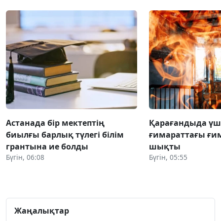
Астанада бір мектептің
Қарағандыда үш
биылғы барлық түлегі білім
ғимараттағы ғи
грантына ие болды
шықты
Бүгін, 06:08
Бүгін, 05:55
Жаңалықтар