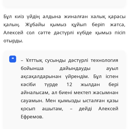
Бұл киіз үйдің алдына жиналған халық қарасы
қалың. Жұбайы қымыз құйып беріп жатса,
Алексей сол сәтте дәстүрлі күбіде қымыз пісіп
отырды.
– Ұлттық сусынды дәстүрлі технология
бойынша дайындауды ауыл
ақсақалдарынан үйрендім. Бұл іспен
кәсіби түрде 12 жылдан бері
айналысам, ал биені мектеп жасымнан
сауамын. Мен қымызды ысталған қазы
қосып ашытам, – дейді Алексей
Ефремов.