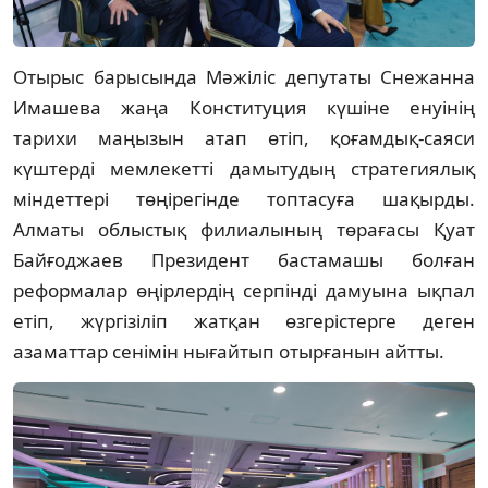
Отырыс барысында Мәжіліс депутаты Снежанна
Имашева жаңа Конституция күшіне енуінің
тарихи маңызын атап өтіп, қоғамдық-саяси
күштерді мемлекетті дамытудың стратегиялық
міндеттері төңірегінде топтасуға шақырды.
Алматы облыстық филиалының төрағасы Қуат
Байғоджаев Президент бастамашы болған
реформалар өңірлердің серпінді дамуына ықпал
етіп, жүргізіліп жатқан өзгерістерге деген
азаматтар сенімін нығайтып отырғанын айтты.