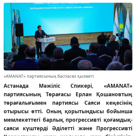
«AMANAT» партиясының баспасөз қызметі
Астанада Мәжіліс Спикері, «AMANAT»
партиясының Төрағасы Ерлан Қошановтың
төрағалығымен партиясы Саяси кеңесінің
отырысы өтті. Оның қорытындысы бойынша
мемлекеттегі барлық прогрессивті қоғамдық-
саяси күштерді Әділетті және Прогрессивті