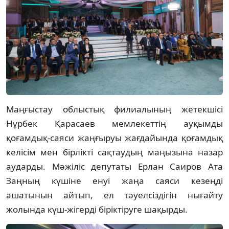
Маңғыстау облыстық филиалының жетекшісі
Нұрбек Қарасаев мемлекеттің ауқымды
қоғамдық-саяси жаңғыруы жағдайында қоғамдық
келісім мен бірлікті сақтаудың маңызына назар
аударды. Мәжіліс депутаты Ерлан Саиров Ата
Заңның күшіне енуі жаңа саяси кезеңді
ашатынын айтып, ел тәуелсіздігін нығайту
жолында күш-жігерді біріктіруге шақырды.