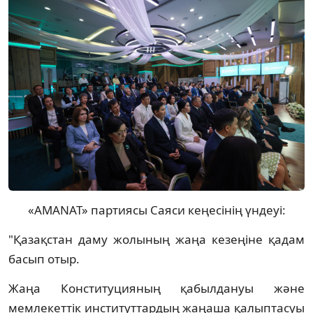
«AMANAT» партиясы Саяси кеңесінің үндеуі:
"Қазақстан даму жолының жаңа кезеңіне қадам
басып отыр.
Жаңа Конституцияның қабылдануы және
мемлекеттік институттардың жаңаша қалыптасуы