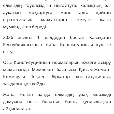
еліміздің тәуелсіздігін нығайтуға, халықтың әл-
ауқатын жақсартуға және алға қойған
стратегиялық мақсаттарға жетуге жаңа
мүмкіндіктер береді.
2026 жылғы 1 шілдеден бастап Қазақстан
Республикасының жаңа Конституциясы күшіне
енеді.
Осы Конституцияның нормаларын жүзеге асыру
мақсатында Мемлекет басшысы Қасым-Жомарт
Кемелұлы Тоқаев бірқатар конституциялық
заңдарға қол қойды.
Жаңа Негізгі заңда еліміздің ұзақ мерзімді
дамуына негіз болатын басты құндылықтар
айқындалған.