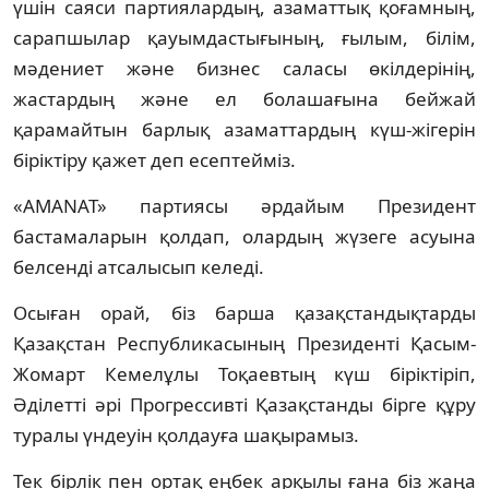
үшін саяси партиялардың, азаматтық қоғамның,
сарапшылар қауымдастығының, ғылым, білім,
мәдениет және бизнес саласы өкілдерінің,
жастардың және ел болашағына бейжай
қарамайтын барлық азаматтардың күш-жігерін
біріктіру қажет деп есептейміз.
«AMANAT» партиясы әрдайым Президент
бастамаларын қолдап, олардың жүзеге асуына
белсенді атсалысып келеді.
Осыған орай, біз барша қазақстандықтарды
Қазақстан Республикасының Президенті Қасым-
Жомарт Кемелұлы Тоқаевтың күш біріктіріп,
Әділетті әрі Прогрессивті Қазақстанды бірге құру
туралы үндеуін қолдауға шақырамыз.
Тек бірлік пен ортақ еңбек арқылы ғана біз жаңа