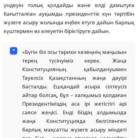
үндеуін толық қолдайды және елді дамытуға
бағытталған ауқымды президенттік күн тәртібін
жүзеге асыру жолында еңбек етуге дайын барлық
күштермен өз әлеуетін біріктіруге дайын.
«Бүгін біз осы тарихи кезеңнің маңызын
терең түсінуіміз керек. Жаңа
Конституцияның қабылдануымен
Тәуелсіз Қазақстанның жаңа дәуірі
басталды. Ешқандай асыра сілтеусіз
айтар болсақ, бұл – халқымыз қолдаған
Президентіміздің аса ірі жетістігі әрі
саяси жеңісі. Енді біздің алдымызда
жаңа Конституцияда белгіленген
барлық мақсатты жүзеге асыру міндеті