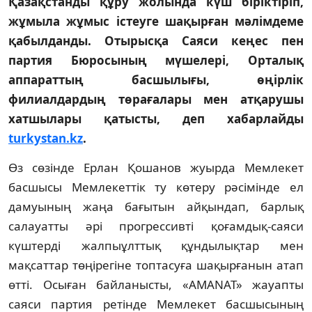
Қазақстанды құру жолында күш біріктіріп,
жұмыла жұмыс істеуге шақырған мәлімдеме
қабылданды. Отырысқа Саяси кеңес пен
партия Бюросының мүшелері, Орталық
аппараттың басшылығы, өңірлік
филиалдардың төрағалары мен атқарушы
хатшылары қатысты, деп хабарлайды
turkystan.kz
.
Өз сөзінде Ерлан Қошанов жуырда Мемлекет
басшысы Мемлекеттік ту көтеру рәсімінде ел
дамуының жаңа бағытын айқындап, барлық
салауатты әрі прогрессивті қоғамдық-саяси
күштерді жалпыұлттық құндылықтар мен
мақсаттар төңірегіне топтасуға шақырғанын атап
өтті. Осыған байланысты, «AMANAT» жауапты
саяси партия ретінде Мемлекет басшысының