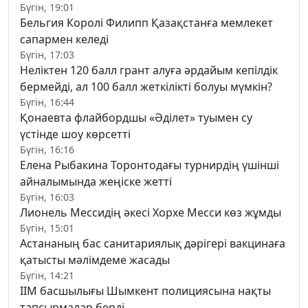
Бүгін, 19:01
Бельгия Королі Филипп Қазақстанға мемлекет
сапармен келеді
Бүгін, 17:03
Неліктен 120 балл грант алуға әрдайым кепілдік
бермейді, ал 100 балл жеткілікті болуы мүмкін?
Бүгін, 16:44
Қонаевта флайбордшы «Әділет» туымен су
үстінде шоу көрсетті
Бүгін, 16:16
Елена Рыбакина Торонтодағы турнирдің үшінші
айналымында жеңіске жетті
Бүгін, 16:03
Лионель Мессидің әкесі Хорхе Месси көз жұмды
Бүгін, 15:01
Астананың бас санитариялық дәрігері вакцинаға
қатысты мәлімдеме жасады
Бүгін, 14:21
ІІМ басшылығы Шымкент полициясына нақты
тапсырмалар берді