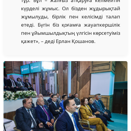
тұр. Бұл – жалғыз атқаруға келмейтін
күрделі жұмыс. Ол бізден жұдырықтай
жұмылуды, бірлік пен келісімді талап
етеді. Бүгін біз қоғамға жауапкершілік
пен ұйымшылдықтың үлгісін көрсетуіміз
қажет», – деді Ерлан Қошанов.