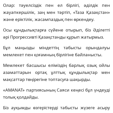
Олар: тәуелсіздік пен ел бірлігі, әділдік пен
жауапкершілік, заң мен тәртіп, «Таза Қазақстан»
және еріктілік, жасампаздық пен өркендеу.
Осы құндылықтарға сүйене отырып, біз Әділетті
әрі Прогрессивті Қазақстанды құрып жатырмыз.
Бұл маңызды міндеттің табысты орындалуы
мемлекет пен қоғамның бірлігіне байланысты.
Мемлекет басшысы еліміздің барлық озық ойлы
азаматтарын ортақ ұлттық құндылықтар мен
мақсаттар төңірегіне топтасуға шақырды.
«AMANAT» партиясының Саяси кеңесі бұл үндеуді
толық қолдайды.
Біз ауқымды өзгерістерді табысты жүзеге асыру