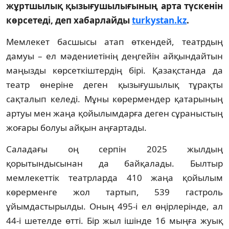
жұртшылық қызығушылығының арта түскенін
көрсетеді, деп хабарлайды
turkystan.kz
.
Мемлекет басшысы атап өткендей, театрдың
дамуы – ел мәдениетінің деңгейін айқындайтын
маңызды көрсеткіштердің бірі. Қазақстанда да
театр өнеріне деген қызығушылық тұрақты
сақталып келеді. Мұны көрермендер қатарының
артуы мен жаңа қойылымдарға деген сұраныстың
жоғары болуы айқын аңғартады.
Саладағы оң серпін 2025 жылдың
қорытындысынан да байқалады. Былтыр
мемлекеттік театрларда 410 жаңа қойылым
көрерменге жол тартып, 539 гастроль
ұйымдастырылды. Оның 495-і ел өңірлерінде, ал
44-і шетелде өтті. Бір жыл ішінде 16 мыңға жуық