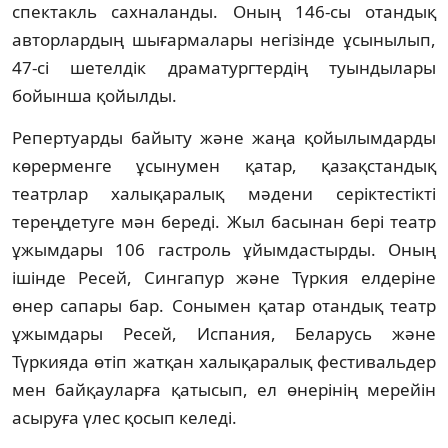
спектакль сахналанды. Оның 146-сы отандық
авторлардың шығармалары негізінде ұсынылып,
47-сі шетелдік драматургтердің туындылары
бойынша қойылды.
Репертуарды байыту және жаңа қойылымдарды
көрерменге ұсынумен қатар, қазақстандық
театрлар халықаралық мәдени серіктестікті
тереңдетуге мән береді. Жыл басынан бері театр
ұжымдары 106 гастроль ұйымдастырды. Оның
ішінде Ресей, Сингапур және Түркия елдеріне
өнер сапары бар. Сонымен қатар отандық театр
ұжымдары Ресей, Испания, Беларусь және
Түркияда өтіп жатқан халықаралық фестивальдер
мен байқауларға қатысып, ел өнерінің мерейін
асыруға үлес қосып келеді.