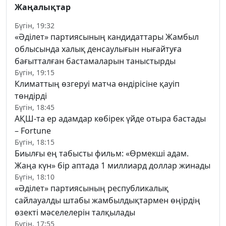
Жаңалықтар
Бүгін, 19:32
«Әділет» партиясының кандидаттары Жамбыл
облысында халық денсаулығын нығайтуға
бағытталған бастамаларын таныстырды
Бүгін, 19:15
Климаттың өзгеруі матча өндірісіне қауіп
төндірді
Бүгін, 18:45
АҚШ-та ер адамдар көбірек үйде отыра бастады
– Fortune
Бүгін, 18:15
Биылғы ең табысты фильм: «Өрмекші адам.
Жаңа күн» бір аптада 1 миллиард доллар жинады
Бүгін, 18:10
«Әділет» партиясының республикалық
сайлауалды штабы жамбылдықтармен өңірдің
өзекті мәселелерін талқылады
Бүгін, 17:55