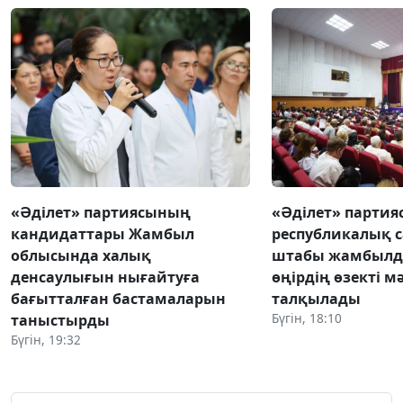
«Әділет» партиясының
«Әділет» парти
кандидаттары Жамбыл
республикалық 
облысында халық
штабы жамбылд
денсаулығын нығайтуға
өңірдің өзекті м
бағытталған бастамаларын
талқылады
Бүгін, 18:10
таныстырды
Бүгін, 19:32