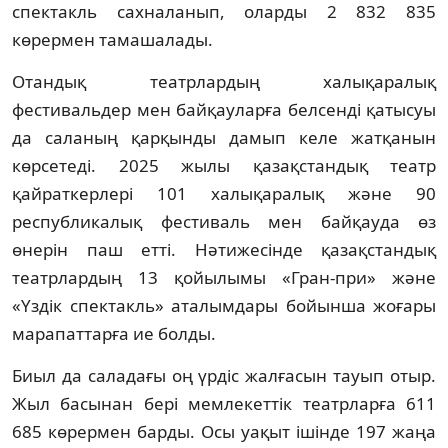
спектакль сахналанып, оларды 2 832 835
көрермен тамашалады.
Отандық театрлардың халықаралық
фестивальдер мен байқауларға белсенді қатысуы
да саланың қарқынды дамып келе жатқанын
көрсетеді. 2025 жылы қазақстандық театр
қайраткерлері 101 халықаралық және 90
республикалық фестиваль мен байқауда өз
өнерін паш етті. Нәтижесінде қазақстандық
театрлардың 13 қойылымы «Гран-при» және
«Үздік спектакль» аталымдары бойынша жоғары
марапаттарға ие болды.
Биыл да саладағы оң үрдіс жалғасын тауып отыр.
Жыл басынан бері мемлекеттік театрларға 611
685 көрермен барды. Осы уақыт ішінде 197 жаңа