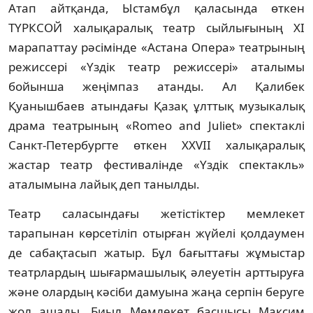
Атап айтқанда, Ыстамбұл қаласында өткен
ТҮРКСОЙ халықаралық театр сыйлығының XI
марапаттау рәсімінде «Астана Опера» театрының
режиссері «Үздік театр режиссері» аталымы
бойынша жеңімпаз атанды. Ал Қалибек
Қуанышбаев атындағы Қазақ ұлттық музыкалық
драма театрының «Romeo and Juliet» спектаклі
Санкт-Петербургте өткен XXVII халықаралық
жастар театр фестивалінде «Үздік спектакль»
аталымына лайық деп танылды.
Театр саласындағы жетістіктер мемлекет
тарапынан көрсетіліп отырған жүйелі қолдаумен
де сабақтасып жатыр. Бұл бағыттағы жұмыстар
театрлардың шығармашылық әлеуетін арттыруға
және олардың кәсіби дамуына жаңа серпін беруге
жол ашады. Биыл Мемлекет басшысы Максим