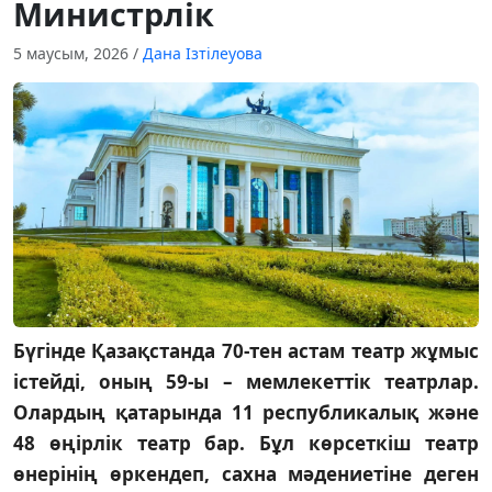
Министрлік
5 маусым, 2026
/
Дана Ізтілеуова
Бүгінде Қазақстанда 70-тен астам театр жұмыс
істейді, оның 59-ы – мемлекеттік театрлар.
Олардың қатарында 11 республикалық және
48 өңірлік театр бар. Бұл көрсеткіш театр
өнерінің өркендеп, сахна мәдениетіне деген