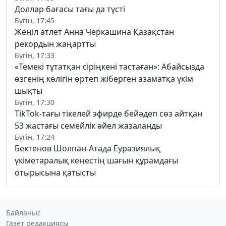
Доллар бағасы тағы да түсті
Бүгін, 17:45
Жеңіл атлет Анна Черкашина Қазақстан
рекордын жаңартты
Бүгін, 17:33
«Темекі тұтатқан сіріңкені тастаған»: Абайсызда
өзгенің көлігін өртеп жіберген азаматқа үкім
шықты
Бүгін, 17:30
TikTok-тағы тікелей эфирде бейәдеп сөз айтқан
53 жастағы семейлік әйел жазаланды
Бүгін, 17:24
Бектенов Шолпан-Атада Еуразиялық
үкіметаралық кеңестің шағын құрамдағы
отырысына қатысты
Байланыс
Газет редакциясы