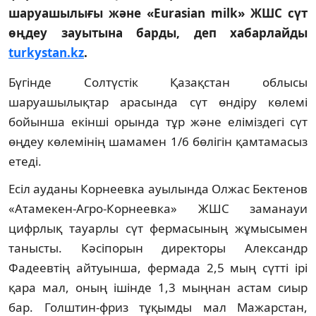
шаруашылығы және «Eurasian milk» ЖШС сүт
өңдеу зауытына барды, деп хабарлайды
turkystan.kz
.
Бүгінде Солтүстік Қазақстан облысы
шаруашылықтар арасында сүт өндіру көлемі
бойынша екінші орында тұр және еліміздегі сүт
өңдеу көлемінің шамамен 1/6 бөлігін қамтамасыз
етеді.
Есіл ауданы Корнеевка ауылында Олжас Бектенов
«Атамекен-Агро-Корнеевка» ЖШС заманауи
цифрлық тауарлы сүт фермасының жұмысымен
танысты. Кәсіпорын директоры Александр
Фадеевтің айтуынша, фермада 2,5 мың сүтті ірі
қара мал, оның ішінде 1,3 мыңнан астам сиыр
бар. Голштин-фриз тұқымды мал Мажарстан,