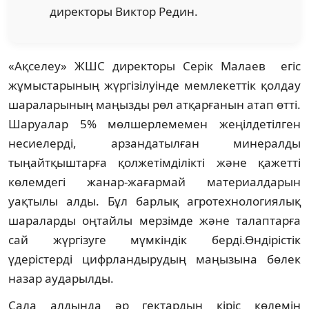
директоры Виктор Редин.
«Ақселеу» ЖШС директоры Серік Малаев егіс
жұмыстарының жүргізілуінде мемлекеттік қолдау
шараларының маңызды рөл атқарғанын атап өтті.
Шаруалар 5% мөлшерлемемен жеңілдетілген
несиелерді, арзандатылған минералды
тыңайтқыштарға қолжетімділікті және қажетті
көлемдегі жанар-жағармай материалдарын
уақтылы алды. Бұл барлық агротехнологиялық
шараларды оңтайлы мерзімде және талаптарға
сай жүргізуге мүмкіндік берді.Өндірістік
үдерістерді цифрландырудың маңызына бөлек
назар аударылды.
Сала алдында әр гектардың кіріс көлемін