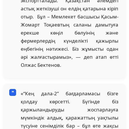
экспортталады. Қазақстан әлемдегі
астық жеткізуші он елдің қатарына кіріп
отыр. Бұл – Мемлекет басшысы Қасым-
Жомарт Тоқаевтың саланы дамытуға
ерекше көңіл бөлуінің және
фермерлердің күнделікті қажырлы
еңбегінің нәтижесі. Біз жұмысты одан
әрі жалғастырамыз», — деп атап өтті
Олжас Бектенов.
«“Кең дала-2” бағдарламасы бізге
қолдау көрсетті. Бүгінде біз
қаржыландыруды жоспарлауға
мүмкіндік алдық, қаражаттың уақтылы
түсуіне сенімділік бар – бұл өте жақсы