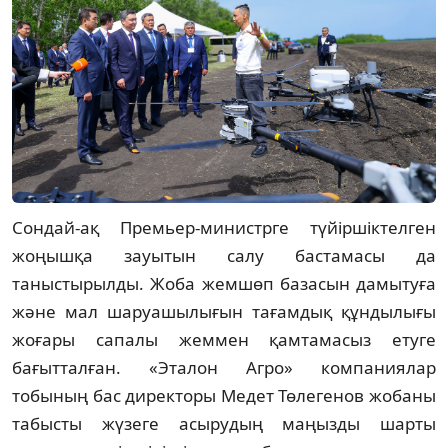
Сондай-ақ Премьер-министрге түйіршіктелген
жоңышқа зауытын салу бастамасы да
таныстырылды. Жоба жемшөп базасын дамытуға
және мал шаруашылығын тағамдық құндылығы
жоғары сапалы жеммен қамтамасыз етуге
бағытталған. «Эталон Агро» компаниялар
тобының бас директоры Медет Төлегенов жобаны
табысты жүзеге асырудың маңызды шарты