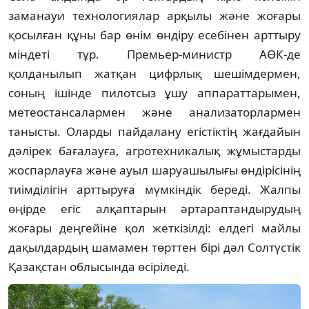
заманауи технологиялар арқылы және жоғары
қосылған құны бар өнім өндіру есебінен арттыру
міндеті тұр. Премьер-министр АӨК-де
қолданылып жатқан цифрлық шешімдермен,
соның ішінде пилотсыз ұшу аппараттарымен,
метеостансалармен және анализаторлармен
танысты. Оларды пайдалану егістіктің жағдайын
дәлірек бағалауға, агротехникалық жұмыстарды
жоспарлауға және ауыл шаруашылығы өндірісінің
тиімділігін арттыруға мүмкіндік береді. Жалпы
өңірде егіс алқаптарын әртараптандырудың
жоғары деңгейіне қол жеткізілді: елдегі майлы
дақылдардың шамамен төрттен бірі дәл Солтүстік
Қазақстан облысында өсіріледі.