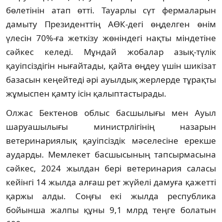
бөлетінін атап өтті. Тауарлы сүт фермаларын
дамыту Президенттің АӨК-дегі өңделген өнім
үлесін 70%-ға жеткізу жөніндегі нақты міндетіне
сәйкес келеді. Мұндай жобалар азық-түлік
қауіпсіздігін нығайтады, қайта өңдеу үшін шикізат
базасын кеңейтеді әрі ауылдық жерлерде тұрақты
жұмыспен қамту ісін қалыптастырады.
Олжас Бектенов облыс басшылығы мен Ауыл
шаруашылығы министрлігінің назарын
ветеринариялық қауіпсіздік мәселесіне ерекше
аударды. Мемлекет басшысының тапсырмасына
сәйкес, 2024 жылдан бері ветеринария саласы
кейінгі 14 жылда алғаш рет жүйелі дамуға қажетті
қаржы алды. Соңғы екі жылда республика
бойынша жалпы құны 9,1 млрд теңге болатын