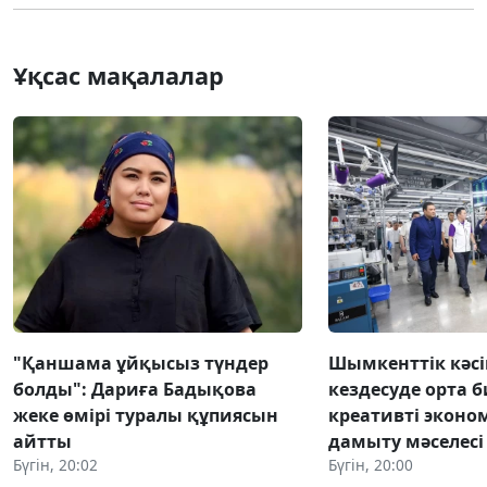
Ұқсас мақалалар
"Қаншама ұйқысыз түндер
Шымкенттік кәс
болды": Дариға Бадықова
кездесуде орта б
жеке өмірі туралы құпиясын
креативті экон
айтты
дамыту мәселес
Бүгін, 20:02
Бүгін, 20:00