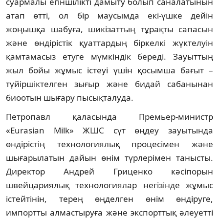
суармалы егіншілікті дамыту болып саналатынын
атап өтті, ол бір маусымда екі-үшке дейін
жоңышқа шабуға, шикізаттың тұрақты сапасын
және өндірістік қуаттардың біркелкі жүктелуін
қамтамасыз етуге мүмкіндік береді. Зауыттың
жыл бойы жұмыс істеуі үшін қосымша бағыт –
түйіршіктелген зығыр және бидай сабанынан
биоотын шығару пысықталуда.
Петропавл қаласында Премьер-министр
«Eurasian Milk» ЖШС сүт өңдеу зауытында
өндірістің технологиялық процесімен және
шығарылатын дайын өнім түрлерімен танысты.
Директор Андрей Гриценко кәсіпорын
швейцариялық технологиялар негізінде жұмыс
істейтінін, терең өңделген өнім өндіруге,
импортты алмастыруға және экспорттық әлеуетті