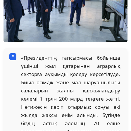
«Президенттің тапсырмасы бойынша
үшінші жыл қатарынан аграрлық
секторға ауқымды қолдау көрсетілуде.
Биыл өсімдік және мал шаруашылығы
салаларын жалпы қаржыландыру
көлемі 1 трлн 200 млрд теңгеге жетті.
Нәтижесін көріп отырмыз: соңғы екі
жылда жақсы өнім алынды. Бүгінде
біздің астық әлемнің 70 еліне