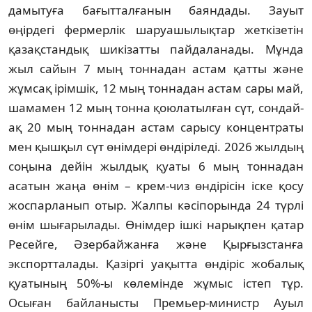
дамытуға бағытталғанын баяндады. Зауыт
өңірдегі фермерлік шаруашылықтар жеткізетін
қазақстандық шикізатты пайдаланады. Мұнда
жыл сайын 7 мың тоннадан астам қатты және
жұмсақ ірімшік, 12 мың тоннадан астам сары май,
шамамен 12 мың тонна қоюлатылған сүт, сондай-
ақ 20 мың тоннадан астам сарысу концентраты
мен қышқыл сүт өнімдері өндіріледі. 2026 жылдың
соңына дейін жылдық қуаты 6 мың тоннадан
асатын жаңа өнім – крем-чиз өндірісін іске қосу
жоспарланып отыр. Жалпы кәсіпорында 24 түрлі
өнім шығарылады. Өнімдер ішкі нарықпен қатар
Ресейге, Әзербайжанға және Қырғызстанға
экспортталады. Қазіргі уақытта өндіріс жобалық
қуатының 50%-ы көлемінде жұмыс істеп тұр.
Осыған байланысты Премьер-министр Ауыл