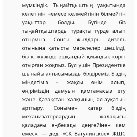
мүмкіндік. Тыңайтқыштың уақытында
келетінін немесе келмейтінін білмейтін
уақыттар болды. Бүгінде біз
тыңайтқыштарды тұрақты түрде алып
отырмыз. Соңғы жылдары дизель
отынына қатысты мәселелер шешілді,
біз іс жүзінде ешқандай қиындық көріп
отырған жоқпыз. Бұл үшін Президентке
шынайы алғысымызды білдіреміз. Біздің
міндетіміз – жақсы өнім алып,
өңіріміздің дамуын қамтамасыз ету
және Қазақстан халқының әл-ауқатын
арттыру. Сонымен қатар біздің
механизаторлардың жалақысы
қаладағы еңбекақы деңгейінен кем
емес», — деді «СК Вагулинское» ЖШС