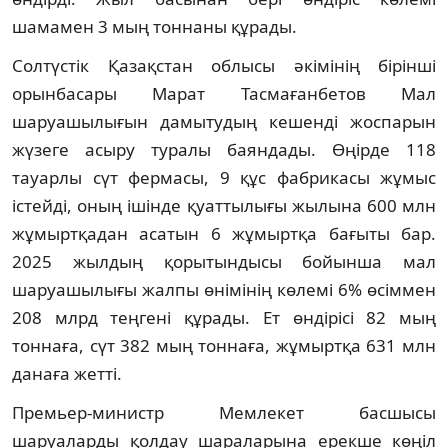
шамамен 3 мың тоннаны құрады.
Солтүстік Қазақстан облысы әкімінің бірінші
орынбасары Марат Тасмағанбетов Мал
шаруашылығын дамытудың кешенді жоспарын
жүзеге асыру туралы баяндады. Өңірде 118
тауарлы сүт фермасы, 9 құс фабрикасы жұмыс
істейді, оның ішінде қуаттылығы жылына 600 млн
жұмыртқадан асатын 6 жұмыртқа бағыты бар.
2025 жылдың қорытындысы бойынша мал
шаруашылығы жалпы өнімінің көлемі 6% өсіммен
208 млрд теңгені құрады. Ет өндірісі 82 мың
тоннаға, сүт 382 мың тоннаға, жұмыртқа 631 млн
данаға жетті.
Премьер-министр Мемлекет басшысы
шаруаларды қолдау шараларына ерекше көңіл