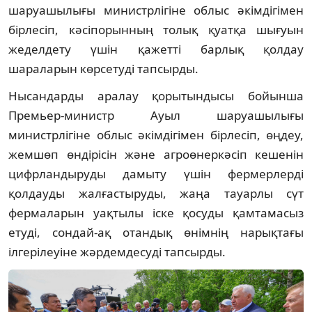
шаруашылығы министрлігіне облыс әкімдігімен
бірлесіп, кәсіпорынның толық қуатқа шығуын
жеделдету үшін қажетті барлық қолдау
шараларын көрсетуді тапсырды.
Нысандарды аралау қорытындысы бойынша
Премьер-министр Ауыл шаруашылығы
министрлігіне облыс әкімдігімен бірлесіп, өңдеу,
жемшөп өндірісін және агроөнеркәсіп кешенін
цифрландыруды дамыту үшін фермерлерді
қолдауды жалғастыруды, жаңа тауарлы сүт
фермаларын уақтылы іске қосуды қамтамасыз
етуді, сондай-ақ отандық өнімнің нарықтағы
ілгерілеуіне жәрдемдесуді тапсырды.