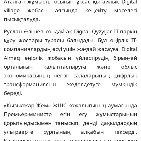
Аталған жұмысты осығын ұқсас қытайлық Digital
village жобасы аясында кеңейту мәселесі
пысықталуда.
Руслан Әлішев сондай-ақ Digital Qyzyljar IT-паркін
құру жоспары туралы баяндады. Бұл өңірлік IT-
компаниялардың өсуі үшін жағдай жасауға, Digital
Aimaq өңірлік жобасын үйлестірудің бірыңғай
орталығын қалыптастыруға және облыс
экономикасының негізгі салаларының цифрлық
трансформациясын жеделдетуге мүмкіндік
береді.
«Қызылжар Жем» ЖШС қожалығының аумағында
Премьер-министр егін егу жұмыстарының
қорытындысымен танысып, дәнді дақылдардың
ультраерте сұрпының алқабын тексерді.
Кәсіпорын аралас ауыл шаруашылығын жүргізуге