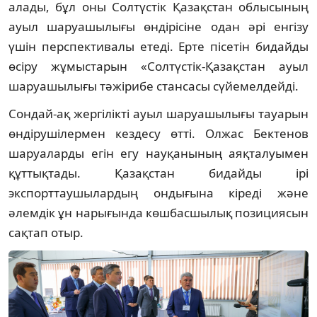
алады, бұл оны Солтүстік Қазақстан облысының
ауыл шаруашылығы өндірісіне одан әрі енгізу
үшін перспективалы етеді. Ерте пісетін бидайды
өсіру жұмыстарын «Солтүстік-Қазақстан ауыл
шаруашылығы тәжірибе стансасы сүйемелдейді.
Сондай-ақ жергілікті ауыл шаруашылығы тауарын
өндірушілермен кездесу өтті. Олжас Бектенов
шаруаларды егін егу науқанының аяқталуымен
құттықтады. Қазақстан бидайды ірі
экспорттаушылардың ондығына кіреді және
әлемдік ұн нарығында көшбасшылық позициясын
сақтап отыр.