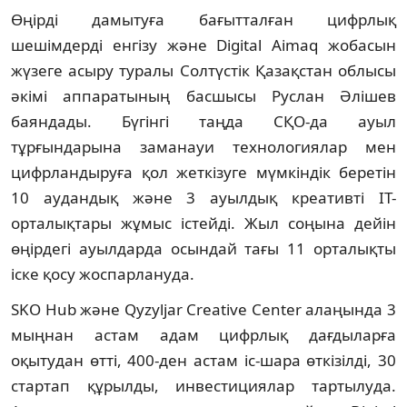
Өңірді дамытуға бағытталған цифрлық
шешімдерді енгізу және Digital Aimaq жобасын
жүзеге асыру туралы Солтүстік Қазақстан облысы
әкімі аппаратының басшысы Руслан Әлішев
баяндады. Бүгінгі таңда СҚО-да ауыл
тұрғындарына заманауи технологиялар мен
цифрландыруға қол жеткізуге мүмкіндік беретін
10 аудандық және 3 ауылдық креативті IT-
орталықтары жұмыс істейді. Жыл соңына дейін
өңірдегі ауылдарда осындай тағы 11 орталықты
іске қосу жоспарлануда.
SKO Hub және Qyzyljar Creative Center алаңында 3
мыңнан астам адам цифрлық дағдыларға
оқытудан өтті, 400-ден астам іс-шара өткізілді, 30
стартап құрылды, инвестициялар тартылуда.