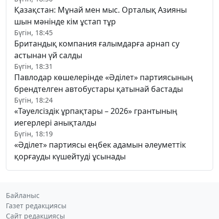
Қазақстан: Мұнай мен мыс. Орталық Азияны
шын мәнінде кім ұстап тұр
Бүгін, 18:45
Британдық компания ғалымдарға арнап су
астынан үй салды
Бүгін, 18:31
Павлодар көшелерінде «Әділет» партиясының
брендтелген автобустары қатынай бастады
Бүгін, 18:24
«Тәуелсіздік ұрпақтары – 2026» грантының
иегерлері анықталды
Бүгін, 18:19
«Әділет» партиясы еңбек адамын әлеуметтік
қорғауды күшейтуді ұсынады
Байланыс
Газет редакциясы
Сайт редакциясы