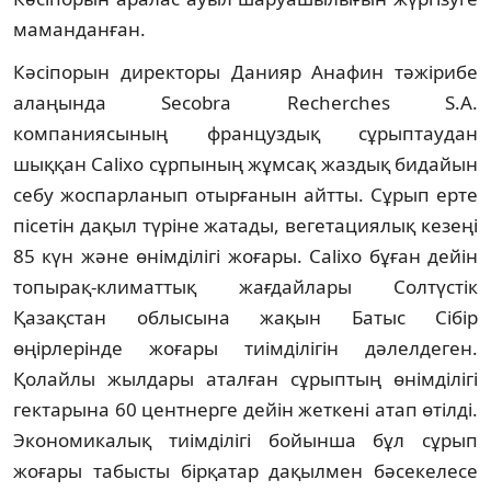
маманданған.
Кәсіпорын директоры Данияр Анафин тәжірибе
алаңында Secobra Recherches S.A.
компаниясының француздық сұрыптаудан
шыққан Calixo сұрпының жұмсақ жаздық бидайын
себу жоспарланып отырғанын айтты. Сұрып ерте
пісетін дақыл түріне жатады, вегетациялық кезеңі
85 күн және өнімділігі жоғары. Calixo бұған дейін
топырақ-климаттық жағдайлары Солтүстік
Қазақстан облысына жақын Батыс Сібір
өңірлерінде жоғары тиімділігін дәлелдеген.
Қолайлы жылдары аталған сұрыптың өнімділігі
гектарына 60 центнерге дейін жеткені атап өтілді.
Экономикалық тиімділігі бойынша бұл сұрып
жоғары табысты бірқатар дақылмен бәсекелесе