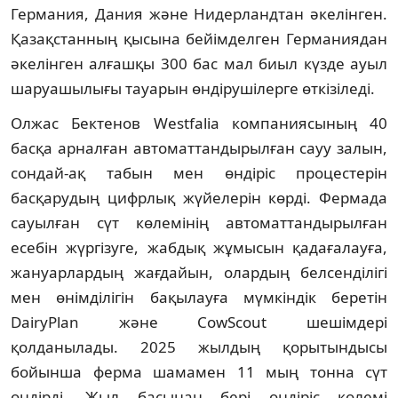
Германия, Дания және Нидерландтан әкелінген.
Қазақстанның қысына бейімделген Германиядан
әкелінген алғашқы 300 бас мал биыл күзде ауыл
шаруашылығы тауарын өндірушілерге өткізіледі.
Олжас Бектенов Westfalia компаниясының 40
басқа арналған автоматтандырылған сауу залын,
сондай-ақ табын мен өндіріс процестерін
басқарудың цифрлық жүйелерін көрді. Фермада
сауылған сүт көлемінің автоматтандырылған
есебін жүргізуге, жабдық жұмысын қадағалауға,
жануарлардың жағдайын, олардың белсенділігі
мен өнімділігін бақылауға мүмкіндік беретін
DairyPlan және CowScout шешімдері
қолданылады. 2025 жылдың қорытындысы
бойынша ферма шамамен 11 мың тонна сүт
өндірді. Жыл басынан бері өндіріс көлемі