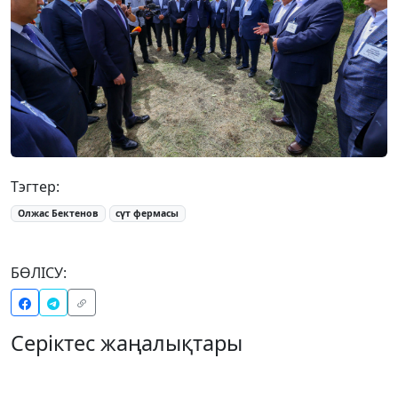
Тэгтер:
Олжас Бектенов
сүт фермасы
БӨЛІСУ:
Серіктес жаңалықтары