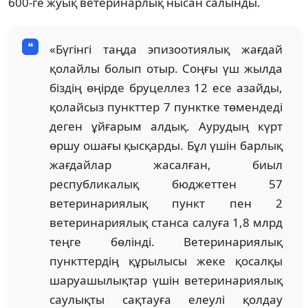
600-ге жуық ветеринарлық нысан салынды.
«Бүгінгі таңда эпизоотиялық жағдай
қолайлы болып отыр. Соңғы үш жылда
біздің өңірде бруцеллез 12 есе азайды,
қолайсыз пункттер 7 пунктке төмендеді
деген ұйғарым алдық. Аурудың күрт
өршу ошағы қысқарды. Бұл үшін барлық
жағдайлар жасалған, биыл
республикалық бюджеттен 57
ветеринариялық пункт пен 2
ветеринариялық станса салуға 1,8 млрд
теңге бөлінді. Ветеринариялық
пункттердің құрылысы жеке қосалқы
шаруашылықтар үшін ветеринариялық
саулықты сақтауға елеулі қолдау