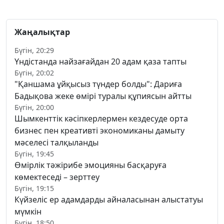
Жаңалықтар
Бүгін, 20:29
Үндістанда найзағайдан 20 адам қаза тапты
Бүгін, 20:02
"Қаншама ұйқысыз түндер болды": Дариға
Бадықова жеке өмірі туралы құпиясын айтты
Бүгін, 20:00
Шымкенттік кәсіпкерлермен кездесуде орта
бизнес пен креативті экономиканы дамыту
мәселесі талқыланды
Бүгін, 19:45
Өмірлік тәжірибе эмоцияны басқаруға
көмектеседі – зерттеу
Бүгін, 19:15
Күйзеліс ер адамдарды айналасынан алыстатуы
мүмкін
Бүгін, 18:50