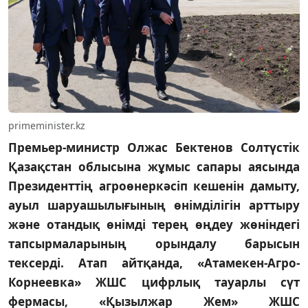
primeminister.kz
Премьер-министр Олжас Бектенов Солтүстік
Қазақстан облысына жұмыс сапары аясында
Президенттің агроөнеркәсіп кешенін дамыту,
ауыл шаруашылығының өнімділігін арттыру
және отандық өнімді терең өңдеу жөніндегі
тапсырмаларының орындалу барысын
тексерді. Атап айтқанда, «Атамекен-Агро-
Корнеевка» ЖШС цифрлық тауарлы сүт
фермасы, «Қызылжар Жем» ЖШС