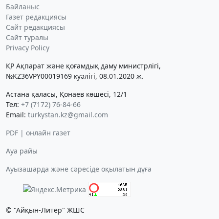
Байланыс
Газет редакциясы
Сайт редакциясы
Сайт туралы
Privacy Policy
ҚР Ақпарат және қоғамдық даму министрлігі,
№KZ36VPY00019169 куәлігі, 08.01.2020 ж.
Астана қаласы, Қонаев көшесі, 12/1
Тел:
+7 (7172) 76-84-66
Email:
turkystan.kz@gmail.com
PDF | онлайн газет
Ауа райы
Ауызашарда және сәресіде оқылатын дұға
© "Айқын-Литер" ЖШС