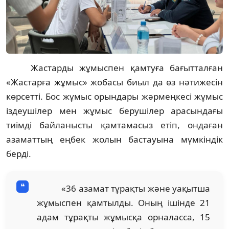
Жастарды жұмыспен қамтуға бағытталған
«Жастарға жұмыс» жобасы биыл да өз нәтижесін
көрсетті. Бос жұмыс орындары жәрмеңкесі жұмыс
іздеушілер мен жұмыс берушілер арасындағы
тиімді байланысты қамтамасыз етіп, ондаған
азаматтың еңбек жолын бастауына мүмкіндік
берді.
«36 азамат тұрақты және уақытша
жұмыспен қамтылды. Оның ішінде 21
адам тұрақты жұмысқа орналасса, 15