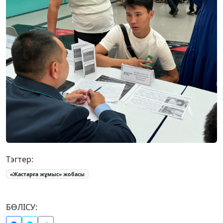
Тэгтер:
«Жастарға жұмыс» жобасы
БӨЛІСУ: