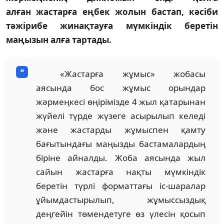
алған жастарға еңбек жолын бастап, кәсіби
тәжірибе жинақтауға мүмкіндік беретін
маңызын алға тартады.
«Жастарға жұмыс» жобасы
аясында бос жұмыс орындар
жәрмеңкесі өңірімізде 4 жыл қатарынан
жүйелі түрде жүзеге асырылып келеді
және жастарды жұмыспен қамту
бағытындағы маңызды бастамалардың
біріне айналды. Жоба аясында жыл
сайын жастарға нақты мүмкіндік
беретін түрлі форматтағы іс-шаралар
ұйымдастырылып, жұмыссыздық
деңгейін төмендетуге өз үлесін қосып