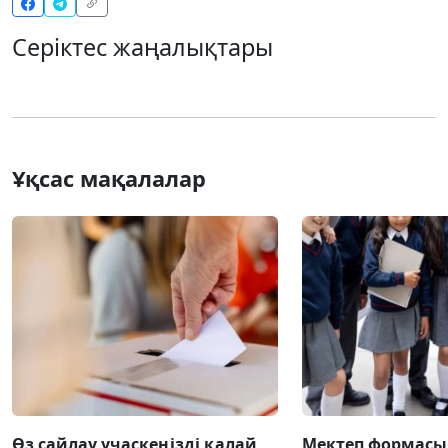
Серіктес жаңалықтары
Ұқсас мақалалар
Өз сайлау учаскеңізді қалай
Мектеп формасы