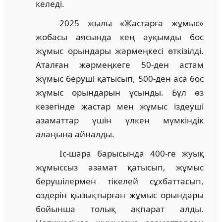
келеді.
2025 жылы «Жастарға жұмыс»
жобасы аясында кең ауқымды бос
жұмыс орындары жәрмеңкесі өткізілді.
Аталған жәрмеңкеге 50-ден астам
жұмыс беруші қатысып, 500-ден аса бос
жұмыс орындарын ұсынды. Бұл өз
кезегінде жастар мен жұмыс іздеуші
азаматтар үшін үлкен мүмкіндік
алаңына айналды.
Іс-шара барысында 400-ге жуық
жұмыссыз азамат қатысып, жұмыс
берушілермен тікелей сұхбаттасып,
өздерін қызықтырған жұмыс орындары
бойынша толық ақпарат алды.