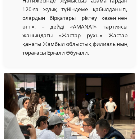
Нәтижесінде жұмыссыз азаматтардан
120-ға жуық түйіндеме қабылданып,
олардың бірқатары іріктеу кезеңінен
өтті», – дейді «AMANAT» партиясы
жанындағы «Жастар рухы» Жастар
қанаты Жамбыл облыстық филиалының
төрағасы Ерғали Әбуғали.