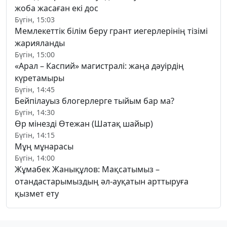
жоба жасаған екі дос
Бүгін, 15:03
Мемлекеттік білім беру грант иегерлерінің тізімі
жарияланды
Бүгін, 15:00
«Арал – Каспий» магистралі: жаңа дәуірдің
күретамыры
Бүгін, 14:45
Бейпілауыз блогерлерге тыйым бар ма?
Бүгін, 14:30
Өр мінезді Өтежан (Шатақ шайыр)
Бүгін, 14:15
Мұң мұнарасы
Бүгін, 14:00
Жұмабек Жанықұлов: Мақсатымыз –
отандастарымыздың әл-ауқатын арттыруға
қызмет ету