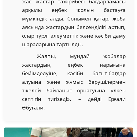
жас жастар тәжірибесі бағдарламасы
арқылы еңбек жолын бастауға
мүмкіндік алды. Сонымен қатар, жоба
аясында жастардың белсенділігі артып,
олар түрлі әлеуметтік және кәсіби даму
шараларына тартылды.
Жалпы, мұндай жобалар
жастардың еңбек нарығына
бейімделуіне, кәсіби бағыт-бағдар
алуына және жұмыс берушілермен
тікелей байланыс орнатуына үлкен
септігін тигізеді», – дейді Ерғали
Әбуғали.