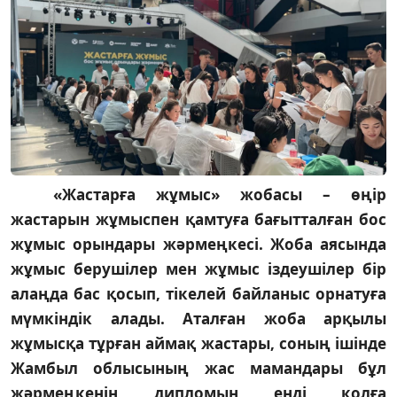
«Жастарға жұмыс» жобасы – өңір
жастарын жұмыспен қамтуға бағытталған бос
жұмыс орындары жәрмеңкесі. Жоба аясында
жұмыс берушілер мен жұмыс іздеушілер бір
алаңда бас қосып, тікелей байланыс орнатуға
мүмкіндік алады. Аталған жоба арқылы
жұмысқа тұрған аймақ жастары, соның ішінде
Жамбыл облысының жас мамандары бұл
жәрмеңкенің дипломын енді қолға