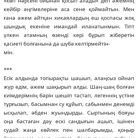
«көп нәрсені ойынан қосып алады» деп әжем­нің
кейбір әңгіме­леріне аса сене қоймай­тын. Мен
ғана әжем айтқан хикая­лар­дың еш қос­пасы жоқ
шын­дық екеніне имандай иланатын­мын. Тіпт
үлкен атамның өзенді кері бұрып жіберетін
қасиеті бол­ғанына да шүбә келтірмейтін-
мін.
***
Есік алдында топырақты шашып, алаңсыз ойнап
жүр едім, әжем шақырып алды. Шаң-шаң болған
киімдерімнің бәрін шешіп тастап, легеннің үстіне
тұрғызып, басымнан су құйып, сабынмен денемді
ысқылап, әбден жуындырды. Сыртының боя­уы
оңа бастаған дәу ескі сандығын ашып, ішінен
судай жаңа көйлек пен шалбарымды, қоңыр