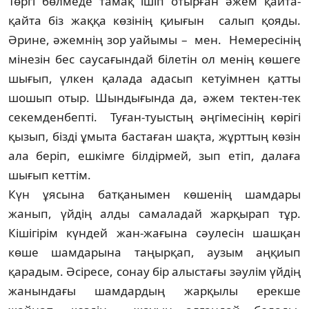
Төргі бөлмеде тамақ ішіп отырған әжем қайта-
қайта біз жаққа көзінің қиығын салып қояды.
Әрине, әжемнің зор уайымы – мен. Немересінің
мінезін бес саусағындай білетін ол менің көшеге
шығып, үлкен қалада адасып кетуімнен қатты
шошып отыр. Шындығында да, әжем тектен-тек
секемден­бепті. Туған-туыстың әңгімесінің көрігі
қызып, бізді ұмыта бастаған шақта, жұрттың көзін
ала беріп, ешкімге білдірмей, зып етіп, далаға
шығып кеттім.
Күн ұясына батқанымен көшенің шам­дары
жанып, үйдің алды самаладай жарқы­рап тұр.
Кішігірім күндей жан-жағына сәу­лесін шашқан
көше шамдарына таңыр­қап, аузым аңқиып
қарадым. Әсіресе, сонау бір алыстағы зәулім үйдің
жанындағы шамдар­дың жарқылы ерекше