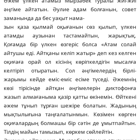
Әжем үлкен атамыз Мырзабек туралы жиі-жиі
әңгіме айтатын. Әулие адам бол­ғанын, совет
заманында да бес уақыт нама-
з­ын қаза қылмай оқығанын сөз қылып, үлкен
атамды аузынан тастамайтын, жарықтық.
Қоғамда бір үлкен өзгеріс болса «Атам солай
айтушы еді. Айтқаны келіп жатыр» деп кез келген
оқиғаға орай ол кісінің көріпкелдігін мысалға
келтіріп отыратын. Сол әңгімелердің бірлі-
жарымы кейде еміс-еміс есіме түседі. Әжемнің
көзі тірісінде айтқан әңгімелерін диктофонға
жазып алмағаныма қазір қатты өкінемін. Өйткені
әжем тұнып тұрған шежіре болатын. Жадының
мықтылығына таңғала­тынмын. Көзімен көрген
оқиғалар­дың болмашы бір сәтін де ұмытпайтын.
Тілдің майын тамызып, көркем сөйлейтін.