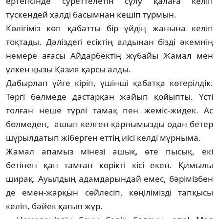
ертегісінде суреттелетін сұлу қалаға келіп
түскендей халді басымнан кешіп тұрмын.
Көлігіміз көп қабатты бір үйдің жанына келіп
тоқтады. Дәліздегі есіктің алдынан бізді әкемнің
немере ағасы Айдарбектің жұбайы Жамал мен
үлкен қызы Қазия қарсы алды.
Дабырлап үйге кіріп, үшінші қабатқа көтерілдік.
Төргі бөлмеде дастарқан жайып қойыпты. Үсті
толған неше түрлі тамақ пен жеміс-жидек. Ас
бөлмеден, ашып келген қарнымызды одан бетер
шұрылдатып жіберген еттің иісі келді мұрныма.
Жамал апамыз мінезі ашық, өте пысық, екі
бетінен қан тамған көрікті кісі екен. Қимылы
ширақ. Ауылдың адамдарындай емес, бәрімізбен
де емен-жарқын сөйлесіп, көңілімізді тапқысы
келіп, бәйек қағып жүр.