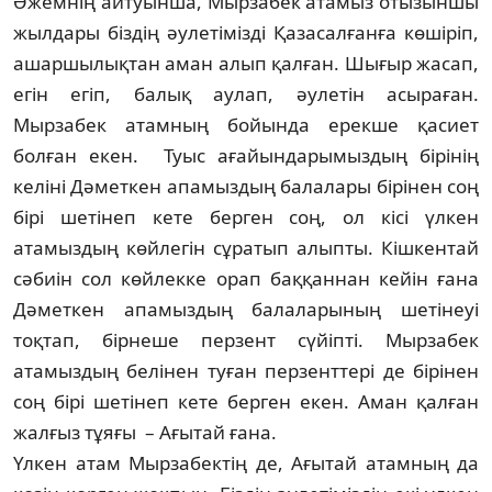
Әжемнің айтуынша, Мырзабек атамыз отызыншы
жылдары біздің әулетімізді Қазасалғанға көшіріп,
ашаршылықтан аман алып қалған. Шығыр жасап,
егін егіп, балық аулап, әулетін асыраған.
Мырзабек атамның бойында ерекше қасиет
болған екен. Туыс ағайындарымыздың бірінің
келіні Дәметкен апамыздың балалары бірінен соң
бірі шеті­неп кете берген соң, ол кісі үлкен
атамыздың көйлегін сұратып алыпты. Кішкентай
сәбиін сол көйлекке орап баққаннан кейін ғана
Дәметкен апамыздың балаларының шетінеуі
тоқтап, бірнеше перзент сүйіпті. Мырзабек
атамыздың белінен туған перзенттері де бірінен
соң бірі шетінеп кете берген екен. Аман қалған
жалғыз тұяғы – Ағытай ғана.
Үлкен атам Мырзабектің де, Ағытай атамның да