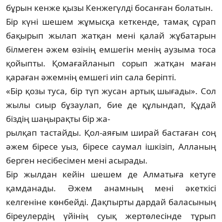
бұрын кенже қызы Кенжегүлді босанған болатын.
Бір күні шешем жұмысқа кеткенде, тамақ сұрап
бақырып жылап жатқан мені қалай жұбатарын
білмеген әжем өзінің ем­ше­гін менің аузыма тоса
қойыпты. Қома­ғайланып сорып жатқан маған
қараған әжемнің емшегі иіп сала беріпті.
«Бір қозы туса, бір түп жусан артық шығады». Сол
жылы сиыр бұзаулап, бие де құл­ындап, Құдай
біздің шаңырақты бір жа-
р­ыл­қап тастайды. Қол-аяғым ширай бастаған соң
әжем біресе уыз, біресе саумал ішкізіп, Алланың
берген несібесімен мені асырады.
Бір жылдан кейін шешем де Алматыға кетуге
қамданады. Әжем анамның мені әкет­кісі
келгеніне көнбейді. Дақпырты дар­дай баласының
біреулердің үйінің суық жер­төлесінде тұрып