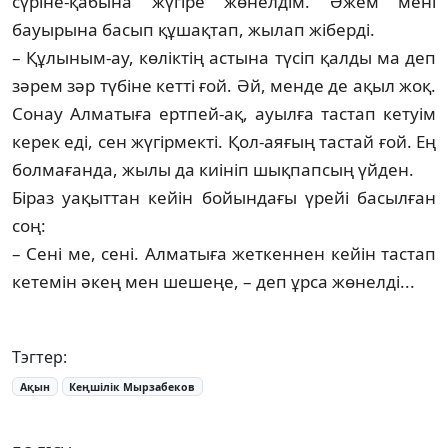
сүріне-қабына жүгіре жөнелдім. Әжем мені
бауырына басып құшақтап, жылап жіберді.
– Құлыным-ау, көліктің астына түсіп қалды ма деп
зәрем зәр түбіне кетті ғой. Әй, менде де ақыл жоқ.
Сонау Алматыға ертпей-ақ, ауылға тастап кетуім
керек еді, сен жүгірмекті. Қол-аяғың тастай ғой. Ең
бол­мағанда, жылы да киініп шықпапсың үйден.
Біраз уақыттан кейін бойындағы үрейі басылған
соң:
– Сені ме, сені. Алматыға жеткеннен кейін тастап
кетемін әкең мен шешеңе, – деп ұрса жөнелді...
Тэгтер:
Ақын
Кеңшілік Мырзабеков