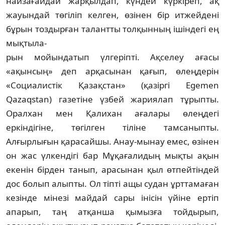
найзағайдай жарқылдап, күндей күркіреп, ақ
жауындай төгіліп кел­ген, өзінен бір итжейдені
бұрын тоздырған талантты толқынның ішіндегі ең
мықтыла-
р­ын мойындатып үлгеріпті. Ақселеу ағасы
«ақынсың» деп арқасынан қағып, өлеңдерін
«Социалистік Қазақстан» (қазіргі Egemen
Qazaqstan) газетіне үзбей жариялап тұрып­ты.
Оралхан мен Қалихан ағалары өлеңдегі
еркіндігіне, төгілген тіліне тамсаныпты.
Алғырлығын қарасайшы. Анау-мынау емес, өзінен
он жас үлкендігі бар Мұқағалидың мықты ақын
екенін бірден танып, арасынан қыл өтпейтіндей
дос болып алыпты. Ол тіпті ащы судан ұрттамаған
кезінде мінезі майдай сары інісін үйіне ертіп
апарып, таң атқанша қымызға тойдырып,