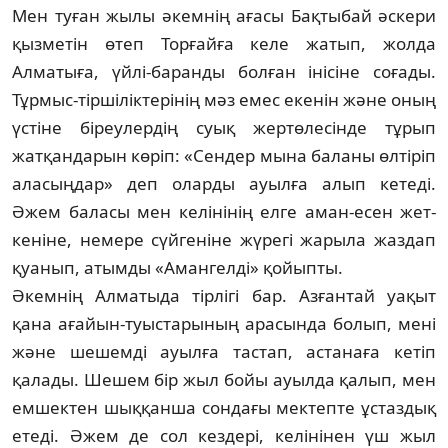
Мен туған жылы әкемнің ағасы Бақты­бай әскери
қызметін өтеп Торғайға келе жа­тып, жолда
Алматыға, үйлі-баранды болған інісіне соғады.
Тұрмыс-тіршіліктері­нің мәз емес екенін және оның
үстіне біреу­лердің суық жертөлесінде тұрып
жатқан­дарын көріп: «Сендер мына баланы өлтіріп
аласыңдар» деп оларды ауылға алып кетеді.
Әжем баласы мен келінінің елге аман-есен жет­
кеніне, немере сүйгеніне жүрегі жарыла жаз­дап
қуанып, атымды «Амангелді» қойыпты.
Әкемнің Алматыда тірлігі бар. Азғантай уақыт
қана ағайын-туыстарының арасында болып, мені
және шешемді ауылға тастап, астанаға кетіп
қалады. Шешем бір жыл бойы ауылда қалып, мен
емшектен шыққанша сон­дағы мектепте ұстаздық
етеді. Әжем де сол кездері, келінінен үш жыл