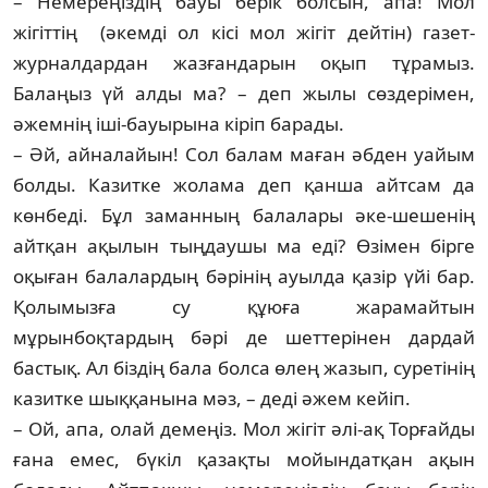
– Немереңіздің бауы берік болсын, апа! Мол
жігіттің (әкемді ол кісі мол жігіт дейтін) газет-
журналдардан жазғандарын оқып тұрамыз.
Балаңыз үй алды ма? – деп жылы сөздерімен,
әжемнің іші-бауырына кіріп барады.
– Әй, айналайын! Сол балам маған әбден уайым
болды. Казитке жолама деп қанша айтсам да
көнбеді. Бұл заманның балалары әке-шешенің
айтқан ақылын тыңдаушы ма еді? Өзімен бірге
оқыған балалардың бәрінің ауылда қазір үйі бар.
Қолымызға су құюға жарамайтын
мұрынбоқтардың бәрі де шеттерінен дардай
бастық. Ал біздің бала болса өлең жазып, суретінің
казитке шыққанына мәз, – деді әжем кейіп.
– Ой, апа, олай демеңіз. Мол жігіт әлі-ақ Торғайды
ғана емес, бүкіл қазақты мойын­датқан ақын