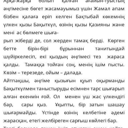
Арқа-жарқа болып қалған ағайын-туыстың
әңгімесіне бөгет жасамауымыз үшін Жамал апам
бізбен қалаға еріп келген Бақты­бай көкемнің
үлкен қызы Бақыткүл, өзінің қызы Қазияны және
мені ас бөлмеге шыға-
р­ып жіберді де, сол жерден тамақ берді. Көр­ген
бетте бірін-бірі бұрыннан танитындай
шүйіркелесіп, екі қыздың әңгімесі тез жараса
қалды. Тамаққа тойған соң, менің ішім пысты.
Көзім – терезеде, ойым – далада.
Айтпақшы, әңгіме қызығын қуып оқырманды
Бақыткүлмен таныстыруды есімнен тарс шығарып
алған екенмін ғой. Ол менен үш жас үлкендігі
бар, сары қыз. Ұқыпты, бір затын шашау
шығармайды. Үстінде өзінің келбетіне әдемі
жарасқан, етегі желбіреген сарғыш көйлегі бар.