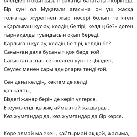
өлеңдерін оқытқызып рахатқа батататын көрінеді.
Бір күні ол Мұқағали ағасына он үш жасқа
толғанда жүрегінен жыр нөсері болып төгілген
«Қарлығаш құс-ау, келдің бе тірі, келдің бе?» деген
тырнақалды туындысын оқып береді.
Қарлығаш құс-ау, келдің бе тірі, келдің бе?
Сағынған дала бусанып қоя берді ғой.
Сағынған аспан сен келген күні теңбілдеп,
Сәулесіменен сары адырларға төнді ғой.
Сен дағы келдің, көктем де келді
қаз-қалпы,
Біздегі жанар бәрін де көріп үлгерсе.
Екеуміз енді қызықтаймыз ғой жаздарды,
Көз жұмғандар да, көз жұмғандар да бір көрсе.
Көре алмай ма екен, қайғырмай-ақ қой, жасыма,