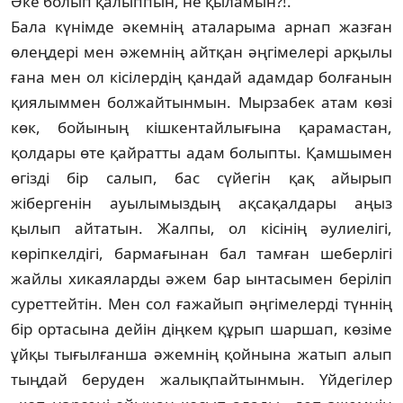
Әке болып қалыппын, не қыламын?!.
Бала күнімде әкемнің аталарыма арнап жаз­ған
өлеңдері мен әжемнің айтқан әңгіме­лері арқылы
ғана мен ол кісілердің қандай адамдар болғанын
қиялыммен болжайтын­мын­. Мырзабек атам көзі
көк, бойының кішкентай­лы­ғына қарамастан,
қолдары өте қайр­ат­ты адам болыпты. Қамшымен
өгізді бір салып, бас сүйегін қақ айырып
жібергенін ауылымыз­дың ақсақалдары аңыз
қылып айтатын. Жалпы, ол кісінің әулиелігі,
көріпкелдігі, барма­ғы­нан бал тамған шеберлігі
жайлы хикаяларды әжем бар ынтасымен беріліп
суреттей­тін. Мен сол ғажайып әңгіме­лерді түннің
бір ортасына дейін діңкем құрып шаршап, көзіме
ұйқы тығыл­ғанша әжемнің қой­нына жатып алып
тыңдай беруден жалық­пай­тынмын. Үйдегілер