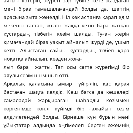
аяғын көтеріп, жүрегі зәр түбіне кете жаздаған
мені біраз тамаша­ла­ғандай болды да, шөптің
арасына зыта жөнелді. Ніл көк аспанға қарап едім
мекенін тастап, жылы жаққа кетіп бара жатқан
құстардың тізбегін көзім шалды. Туған жерін
қимағандай біраз уақыт айналып жүрді де, ұшып
кетті. Алыстаған сайын құстардың тізбегі қара
ноқатқа айналып, көзден жоға-
л­ып бара жатты. Тап осы сәтте жүрегімді бір
аяулы сезім шымшып өтті.
Арқалық қаласына ымырт үйіріліп, қас қарая
бастаған шақта келдік. Кеш батса да көше­лері
самаладай жарқыраған шаһарды көзіммен
көргенімде көңіл күйімді бір ғажайып сезім
әлдилегендей болды. Бірнеше күн бұрын мені
ұйықтатар алдында әңгіме­леп берген әжемнің