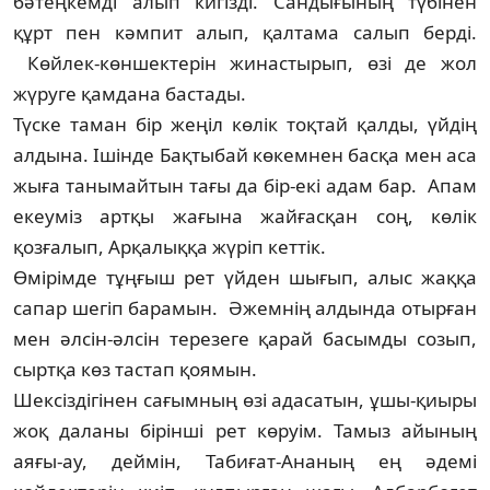
бәтеңкемді алып кигізді. Сандығының түбінен
құрт пен кәмпит алып, қалтама салып берді.
Көйлек-көншектерін жинас­тырып, өзі де жол
жүруге қамдана бастады.
Түске таман бір жеңіл көлік тоқтай қал­ды, үйдің
алдына. Ішінде Бақтыбай көкемнен басқа мен аса
жыға танымайтын тағы да бір-екі адам бар. Апам
екеуміз артқы жағына жайғасқан соң, көлік
қозғалып, Арқалыққа жүріп кеттік.
Өмірімде тұңғыш рет үйден шығып, алыс жаққа
сапар шегіп барамын. Әжемнің алдында отырған
мен әлсін-әлсін терезеге қарай басымды созып,
сыртқа көз тастап қоямын.
Шексіздігінен сағымның өзі адасатын, ұшы-қиыры
жоқ даланы бірінші рет көруім. Тамыз айының
аяғы-ау, деймін, Табиғат-Ананың ең әдемі