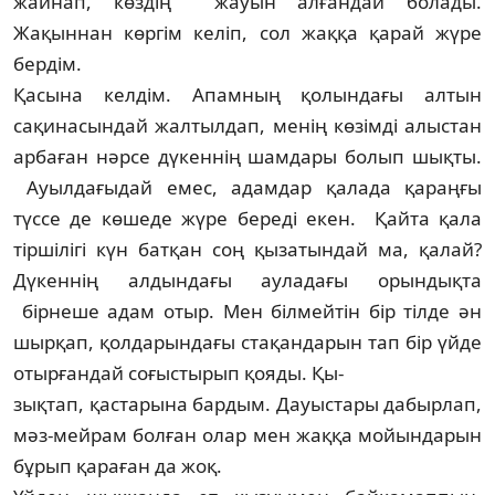
жайнап, көздің жауын алғандай болады.
Жақыннан көргім келіп, сол жаққа қарай жүре
бердім.
Қасына келдім. Апамның қолындағы алтын
сақинасындай жалтылдап, менің көзімді алыстан
арбаған нәрсе дүкеннің шамдары болып шықты.
Ауылдағыдай емес, адамдар қалада қараңғы
түссе де көшеде жүре береді екен. Қайта қала
тіршілігі күн батқан соң қызатындай ма, қалай?
Дүкеннің алдындағы ауладағы орындықта
бірнеше адам отыр. Мен білмейтін бір тілде ән
шыр­қап, қолдарындағы стақандарын тап бір үй­де
отырғандай соғыстырып қояды. Қы-
з­ық­тап, қастарына бардым. Дауыстары дабырлап,
мәз-мейрам болған олар мен жақ­қа мойындарын
бұрып қараған да жоқ.