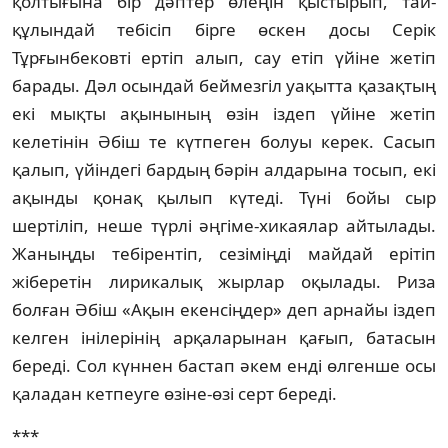
қолтығына бір дәптер өлеңін қыстырып, тай-
құлындай тебісіп бірге өскен досы Серік
Тұрғынбековті ертіп алып, сау етіп үйіне жетіп
барады. Дәл осын­дай беймезгіл уақытта қазақтың
екі мықты ақынының өзін іздеп үйіне жетіп
келетінін Әбіш те күтпеген болуы керек. Са­сып
қалып, үйіндегі бардың бәрін алдарына тосып, екі
ақынды қонақ қылып күтеді. Түні бойы сыр
шертіліп, неше түрлі әңгіме-хикая­лар айтылады.
Жаныңды тебірентіп, сезімің­ді майдай ерітіп
жіберетін лирикалық жыр­лар оқылады. Риза
болған Әбіш «Ақын екен­сіңдер» деп арнайы іздеп
келген інілері­нің арқаларынан қағып, батасын
береді. Сол күннен бастап әкем енді өлгенше осы
қаладан кетпеуге өзіне-өзі серт береді.
***