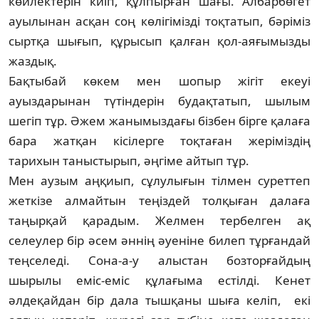
көйлектерін киіп, құлпыр­ған шағы. Албарбөгет
ауылынан асқан соң көлігімізді тоқтатып, бәріміз
сыртқа шығып, құрысып қалған қол-аяғымызды
жаздық.
Бақтыбай көкем мен шопыр жігіт екеуі
ауыздарынан түтіндерін будақтатып, шылым
шегіп тұр. Әжем жанымыздағы бізбен бірге қалаға
бара жатқан кісілерге тоқтаған жері­міз­дің
тарихын таныстырып, әңгіме айтып тұр.
Мен аузым аңқиып, сұлулығын тілмен суреттеп
жеткізе алмайтын теңіздей толқы­ған далаға
таңырқай қарадым. Желмен тер­бел­ген ақ
селеулер бір әсем әннің әуеніне билеп тұрғандай
теңселеді. Сона-а-у алыстан бозторғайдың
шырылы еміс-еміс құлағыма естілді. Кенет
әлдеқайдан бір дала тышқаны шыға келіп, екі