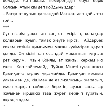
болады. Айтпақшы, немереңіз­дің бауы берік
болсын! Атын кім деп қойдыңыздар?
– Басқа ат құрып қалғандай Мағжан деп қойыпты
ғой...
***
Cүт пісірім уақыттан соң ет түсіріліп, қонақтар
қолдарын жуып, тамақ жеуге кірісті. Айдарбек
көкем көзінің қиығымен ма­ған күлімсіреп қарап
қояды. Ол кісіні тап осын­дай жақыннан тұңғыш
рет көруім. Ұзын бойлы, ат жақты, көркем кісі
екен. Көп сөйлемейді. Тұйық. Мінезі туған ағасы
Қами­қанға мүлде ұқсамайды. Қамиқан көкеміз
үлкенмен де, кішімен де әзіл-қалжыңы жарасып,
емен-жарқын сөйлесе беретін, аузын ашса ар
жағынан кіршіксіз таза жүрегі көрініп тұратын,
ақкөңіл адам.