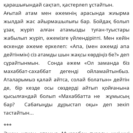
қарашығын­дай сақтап, қастерлеп ұстайтын.
Ағытай атам мен әжемнің арасында жиырма
жылдай жас айырмашылығы бар. Бойдақ болып
ұзақ жүріп алған атамызды туған-туыстары
жабылып жүріп, әжемізге үйлендіріпті. Мен кейін
өскенде әжеме еркелеп: «Апа, (мен әжемді апа
дейтінмін) сіз атамды шын жақсы көрдіңіз бе?» деп
сұрай­тынмын. Сонда әжем «Ол заманда біз
махаббат-сахаббат дегенді ойламайтынбыз.
Аталарымыз қалай айтса, солай болатын» дейтін
де, бір кезде осы сөздерді айтып қойғанына
қысылғандай болып «Махаббатта не жұмысың
бар? Сабағыңды дұрыстап оқы» деп зекіп
тастайтын...
***