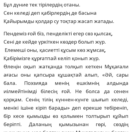
Бұл дүние тек тірілердің отаны.
Сен келеді деп қабірлердің де басына
Қайырымды қолдар су тоқтар жасап жатады.
Пендеміз ғой біз, пенделікті егер сөз қылсақ,
Сені де кейде үркіткен көздер болып жүр.
Елемеші оны, қасиетті құсым көз жұмсақ,
Қабірімізге құрғатпай келіп қонып жүр.
Өлеңін оқып жатқанда толқып кеткен Мұқағали
ағасы оны қапсыра құшақтай алып, «Әй, сары
бала. Поэзияда менің ешкім­нің алдында
иілмейтінімді білесің ғой. Не болса да сенен
қорқам. Сенің тілің күннен-күнге шығып келеді,
менікі ішіне кіріп бара­ды» деп ерекше тебіреніп,
бір кесе қымызды өз қолымен толтырып құйып
беріпті. Дала­ның қымызынан гөрі, сөздің