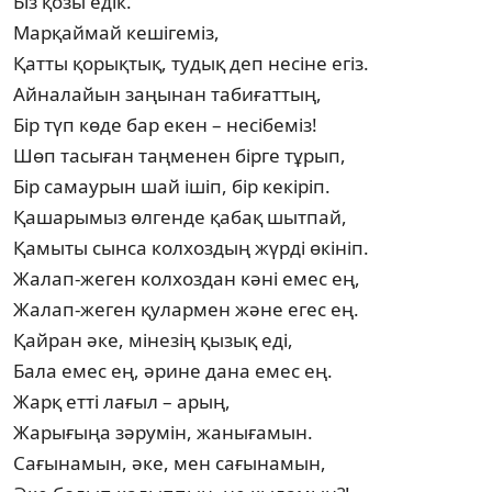
Біз қозы едік.
Марқаймай кешігеміз,
Қатты қорықтық, тудық деп несіне егіз.
Айналайын заңынан табиғаттың,
Бір түп көде бар екен – несібеміз!
Шөп тасыған таңменен бірге тұрып,
Бір самаурын шай ішіп, бір кекіріп.
Қашарымыз өлгенде қабақ шытпай,
Қамыты сынса колхоздың жүрді өкініп.
Жалап-жеген колхоздан кәні емес ең,
Жалап-жеген қулармен және егес ең.
Қайран әке, мінезің қызық еді,
Бала емес ең, әрине дана емес ең.
Жарқ етті лағыл – арың,
Жарығыңа зәрумін, жанығамын.
Сағынамын, әке, мен сағынамын,