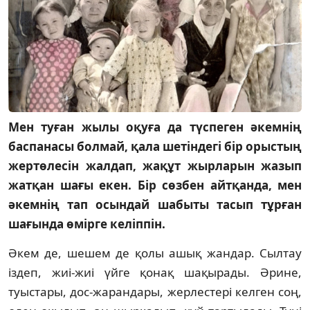
Мен туған жылы оқуға да түспеген әкемнің
баспанасы болмай, қала шетіндегі бір орыстың
жертөлесін жалдап, жақұт жырларын жазып
жатқан шағы екен. Бір сөзбен айтқанда, мен
әкемнің тап осындай шабыты тасып тұрған
шағында өмірге келіппін.
Әкем де, шешем де қолы ашық жандар. Сылтау
іздеп, жиі-жиі үйге қонақ шақырады. Әрине,
туыстары, дос-жарандары, жерлестері келген соң,