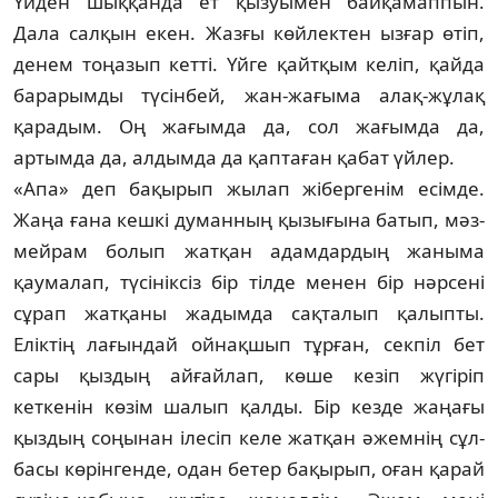
Үйден шыққанда ет қызуымен байқамап­пын.
Дала салқын екен. Жазғы көйлектен ызғар өтіп,
денем тоңазып кетті. Үйге қайтқым келіп, қайда
барарымды түсінбей, жан-жағыма алақ-жұлақ
қарадым. Оң жа­ғым­да да, сол жағымда да,
артымда да, алд­ымда да қаптаған қабат үйлер.
«Апа» деп бақырып жылап жібергенім есімде.
Жаңа ғана кешкі думанның қызығына батып, мәз-
мейрам болып жатқан адамдар­дың жаныма
қаумалап, түсініксіз бір тілде менен бір нәрсені
сұрап жатқаны жадымда сақталып қалыпты.
Еліктің лағындай ойнақ­шып тұрған, секпіл бет
сары қыздың айғай­лап, көше кезіп жүгіріп
кеткенін көзім шалып қалды. Бір кезде жаңағы
қыздың соңынан ілесіп келе жатқан әжемнің сұл­
басы көрінгенде, одан бетер бақырып, оған қарай