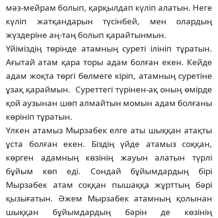
мәз-мейрам болып, қарқылдап күліп алатын. Неге
күліп жатқандарын түсінбей, мен олардың
жүздеріне аң-таң болып қарай­тынмын.
Үйіміздің төрінде атамның суреті ілініп тұратын.
Ағытай атам қара торы адам болған екен. Кейде
адам жоқта төргі бөлмеге кіріп, атамның суретіне
ұзақ қараймын. Суреттегі түрінен-ақ оның өмірде
қой аузынан шөп ал­майтын момын адам болғаны
көрініп тұратын.
Үлкен атамыз Мырзабек елге аты шық­қан атақты
ұста болған екен. Біздің үйде ата­мыз соққан,
көрген адамның көзінің жауын алатын түрлі
бұйым көп еді. Сондай бұйымдардың бірі
Мырзабек атам соққан пышаққа жұрттың бәрі
қызығатын. Әжем Мырзабек атамның қолынан
шыққан бұйым­дардың бәрін де көзінің