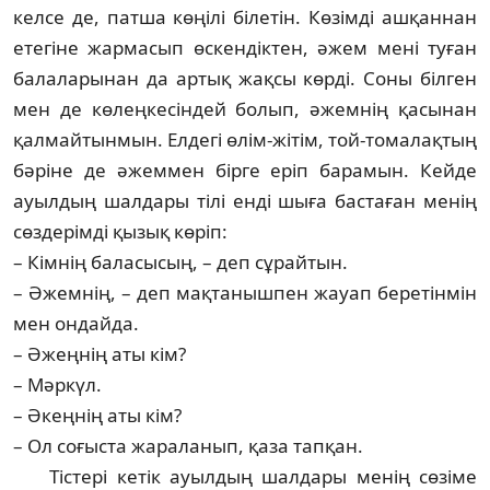
келсе де, патша көңілі білетін. Көзімді ашқаннан
етегіне жармасып өскендіктен, әжем мені туған
балаларынан да артық жақсы көрді. Соны білген
мен де көлеңкесіндей болып, әжемнің қасынан
қалмайтынмын. Елдегі өлім-жітім, той-томалақтың
бәріне де әжем­мен бірге еріп барамын. Кейде
ауылдың шал­дары тілі енді шыға бастаған менің
сөз­дерімді қызық көріп:
– Кімнің баласысың, – деп сұрайтын.
– Әжемнің, – деп мақтанышпен жауап беретінмін
мен ондайда.
– Әжеңнің аты кім?
– Мәркүл.
– Әкеңнің аты кім?
– Ол соғыста жараланып, қаза тапқан.
Тістері кетік ауылдың шалдары менің сөзіме