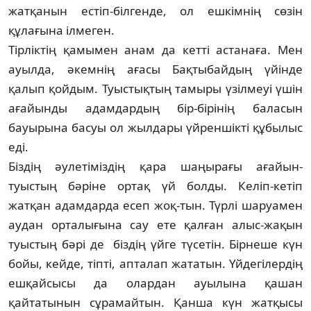
жатқанын естіп-біл­генде, ол ешкімнің сөзін
құлағына ілмеген.
Тірліктің қамымен анам да кетті астанаға. Мен
ауылда, әкемнің ағасы Бақты­байдың үйінде
қалып қойдым. Туыстықтың тамыры үзілмеуі үшін
ағайынды адамдардың бір-бірінің баласын
бауырына басуы ол жылдары үйреншікті құбылыс
еді.
Біздің әулетіміздің қара шаңырағы ағайын-
туыстың бәріне ортақ үй болды. Келіп-кетіп
жатқан адамдарда есеп жоқ-тын. Түрлі шаруамен
аудан орталығына сау ете қалған алыс-жақын
туыстың бәрі де біздің үйге түсетін. Бірнеше күн
бойы, кейде, тіпті, апталап жататын. Үйдегілердің
ешқайсысы да олардан ауылына қашан
қайтатынын сұрамайтын. Қанша күн жатқысы