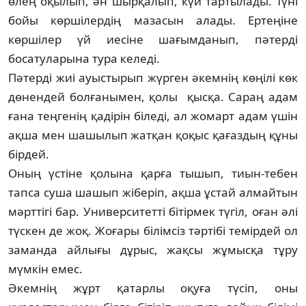
өлең оқылып, ән шырқалып, күй тартылады. Түні
бойы көршілердің мазасын алады. Ертеңіне
көршілер үй иесіне шағым­данып, пәтерді
босатуларына тура келеді.
Пәтерді жиі ауыстырып жүрген әкемнің көңілі көк
дөнендей болғанымен, қолы қысқа. Сараң адам
ғана теңгенің қадірін біледі, ал жомарт адам үшін
ақша мен шашы­л­ып жатқан қоқыс қағаздың құны
бірдей.
Оның үстіне қолына қарға тышып, тиын-тебен
тапса суша шашып жіберіп, ақша ұстай алмайтын
мәрттігі бар. Университетті бітірмек түгіл, оған әлі
түскен де жоқ. Жоға­ры білімсіз тәртібі темірдей ол
заманда ай­лы­ғы дұрыс, жақсы жұмысқа тұру
мүмкін емес.
Әкемнің жұрт қатарлы оқуға түсіп, оны