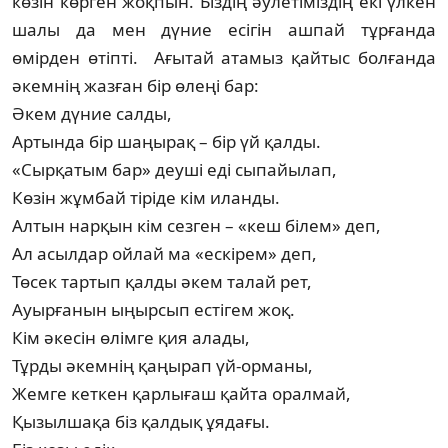
көзін көрген жоқпын. Біздің әулеті­міздің екі үлкен
шалы да мен дүние есігін ашпай тұрғанда
өмірден өтіпті. Ағы­тай атамыз қайтыс болғанда
әкемнің жазған бір өлеңі бар:
Әкем дүние салды,
Артында бір шаңырақ – бір үй қалды.
«Сырқатым бар» деуші еді сыпайылап,
Көзін жұмбай тіріде кім иланды.
Алтын нарқын кім сезген – «кеш білем» деп,
Ал асылдар ойлай ма «ескірем» деп,
Төсек тартып қалды әкем талай рет,
Ауырғанын ыңырсып естігем жоқ.
Кім әкесін өлімге қия алады,
Тұрды әкемнің қаңырап үй-орманы,
Жемге кеткен қарлығаш қайта оралмай,
Қызылшақа біз қалдық ұядағы.