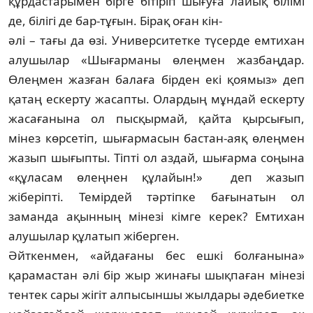
құрдастарымен бірге бітіріп шығуға лайық білімі
де, білігі де бар-тұғын. Бірақ оған кін­-
әлі – тағы да өзі. Университетке түсерде емти­хан
алушылар «Шығарманы өлеңмен жаз­баң­дар.
Өлеңмен жазған балаға бірден екі қоямыз» деп
қатаң ескерту жасапты. Олар­дың мұндай ескерту
жасағанына ол пысқыр­май, қайта қырсығып,
мінез көрсетіп, шы­ғар­масын бастан-аяқ өлеңмен
жазып шы­ғып­ты. Тіпті ол аздай, шығарма соңына
«құласам өлеңнен құлайын!» деп жазып
жіберіпті. Темірдей тәртіпке бағынатын ол
заманда ақынның мінезі кімге керек? Емтихан
алушылар құлатып жіберген.
Әйткенмен, «айдағаны бес ешкі болғаны­на»
қарамастан әлі бір жыр жинағы шықпа­ған мінезі
тентек сары жігіт алпысыншы жылдары әдебиетке