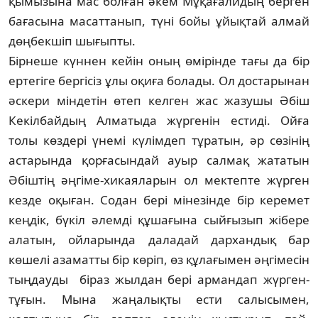
қымызына мас болған әкем Мұқағалидың берген
бағасына масаттанып, түні бойы ұйықтай алмай
дөң­бек­шіп шығыпты.
Бірнеше күннен кейін оның өмірінде тағы да бір
ертегіге бергісіз ұлы оқиға бола­ды. Ол достарынан
әскери міндетін өтеп кел­ген жас жазушы Әбіш
Кекілбайдың Ал­маты­да жүргенін естиді. Ойға
толы көздері үнемі күлімдеп тұратын, әр сөзінің
астар­ында қорғасындай ауыр салмақ жататын
Әбіш­тің әңгіме-хикаяларын ол мектепте жүрген
кезде оқыған. Содан бері мінезінде бір керемет
кеңдік, бүкіл әлемді құшағына сыйғызып жібере
алатын, ойларында даладай дархан­дық бар
көшелі азаматты бір көріп, өз құла­ғы­мен әңгімесін
тыңдауды біраз жылдан бері армандап жүрген-
тұғын. Мына жаңалықты ести салысымен,