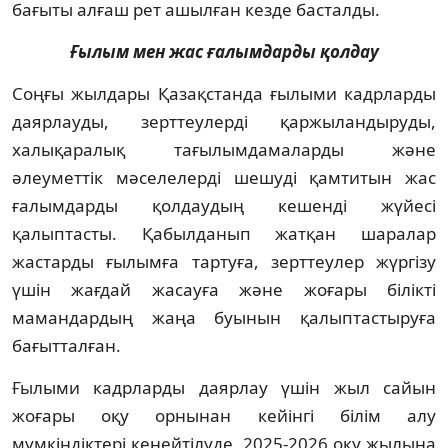
бағыты алғаш рет ашылған кезде басталды.
Ғылым мен жас ғалымдарды қолдау
Соңғы жылдары Қазақстанда ғылыми кадрларды
даярлауды, зерттеулерді қаржыландыруды,
халықаралық тағылымдамаларды және
әлеуметтік мәселелерді шешуді қамтитын жас
ғалымдарды қолдаудың кешенді жүйесі
қалыптасты. Қабылданып жатқан шаралар
жастарды ғылымға тартуға, зерттеулер жүргізу
үшін жағдай жасауға және жоғары білікті
мамандардың жаңа буынын қалыптастыруға
бағытталған.
Ғылыми кадрларды даярлау үшін жыл сайын
жоғары оқу орнынан кейінгі білім алу
мүмкіндіктері кеңейтілуде. 2025-2026 оқу жылына