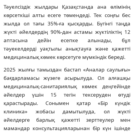
Тәуелсіздік жылдары Қазақстанда ана өлімінің
көрсеткіші алты есеге төмендеді. Тек соңғы бес
жылда ол тағы 35%-ға қысқарды. Бүгінгі таңда
жүкті әйелдердің 90%-дан астамы жүктіліктің 12
аптасына дейін есепке алынады, бұл
тәуекелдерді уақтылы анықтауға және қажетті
медициналық көмек көрсетуге мүмкіндік береді.
2025 жылғы тамыздан бастап «Аналар саулығы»
бағдарламасы жүзеге асырылуда. Ол алғашқы
медициналық-санитариялық көмек деңгейінде
әйелдер үшін 15 тегін тексеруден өтуді
қарастырады. Сонымен қатар «Бір күндік
клиника» жобасы дамытылуда, ол жүкті
әйелдерге барлық қажетті зерттеулер мен
мамандар консультацияларынан бір күн ішінде