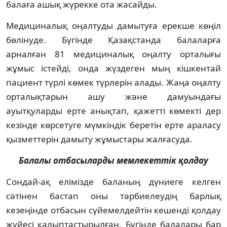
балаға ашық жүрекке ота жасайды.
Медициналық оңалтуды дамытуға ерекше көңіл
бөлінуде. Бүгінде Қазақстанда балаларға
арналған 81 медициналық оңалту орталығы
жұмыс істейді, онда жүздеген мың кішкентай
пациент түрлі көмек түрлерін алады. Жаңа оңалту
орталықтарын ашу және дамуындағы
ауытқуларды ерте анықтап, қажетті көмекті дер
кезінде көрсетуге мүмкіндік беретін ерте араласу
қызметтерін дамыту жұмыстары жалғасуда.
Балалы отбасыларды мемлекеттік қолдау
Сондай-ақ елімізде баланың дүниеге келген
сәтінен бастап оны тәрбиелеудің барлық
кезеңінде отбасын сүйемелдейтін кешенді қолдау
жүйесі қалыптастырылған. Бүгінде балалары бар