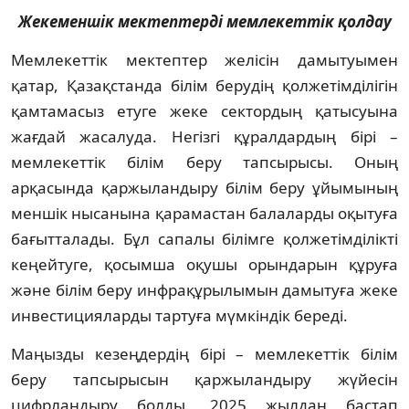
Жекеменшік мектептерді мемлекеттік қолдау
Мемлекеттік мектептер желісін дамытуымен
қатар, Қазақстанда білім берудің қолжетімділігін
қамтамасыз етуге жеке сектордың қатысуына
жағдай жасалуда. Негізгі құралдардың бірі –
мемлекеттік білім беру тапсырысы. Оның
арқасында қаржыландыру білім беру ұйымының
меншік нысанына қарамастан балаларды оқытуға
бағытталады. Бұл сапалы білімге қолжетімділікті
кеңейтуге, қосымша оқушы орындарын құруға
және білім беру инфрақұрылымын дамытуға жеке
инвестицияларды тартуға мүмкіндік береді.
Маңызды кезеңдердің бірі – мемлекеттік білім
беру тапсырысын қаржыландыру жүйесін
цифрландыру болды. 2025 жылдан бастап