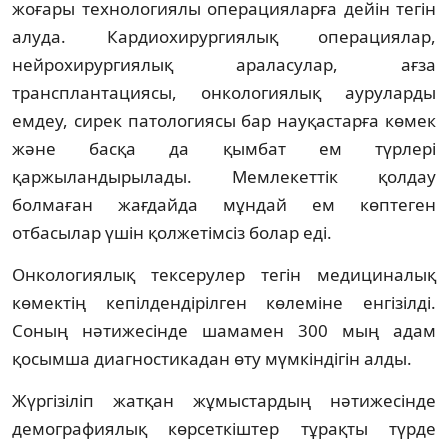
жоғары технологиялы операцияларға дейін тегін
алуда. Кардиохирургиялық операциялар,
нейрохирургиялық араласулар, ағза
трансплантациясы, онкологиялық ауруларды
емдеу, сирек патологиясы бар науқастарға көмек
және басқа да қымбат ем түрлері
қаржыландырылады. Мемлекеттік қолдау
болмаған жағдайда мұндай ем көптеген
отбасылар үшін қолжетімсіз болар еді.
Онкологиялық тексерулер тегін медициналық
көмектің кепілдендірілген көлеміне енгізілді.
Соның нәтижесінде шамамен 300 мың адам
қосымша диагностикадан өту мүмкіндігін алды.
Жүргізіліп жатқан жұмыстардың нәтижесінде
демографиялық көрсеткіштер тұрақты түрде