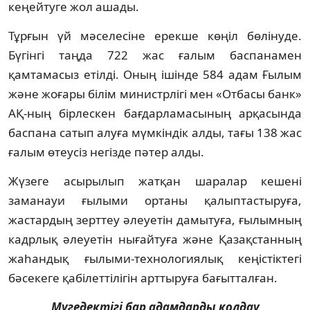
кеңейтуге жол ашады.
Тұрғын үй мәселесіне ерекше көңіл бөлінуде.
Бүгінгі таңда 722 жас ғалым баспанамен
қамтамасыз етілді. Оның ішінде 584 адам Ғылым
және жоғары білім министрлігі мен «Отбасы банк»
АҚ-ның бірлескен бағдарламасының арқасында
баспана сатып алуға мүмкіндік алды, тағы 138 жас
ғалым өтеусіз негізде пәтер алды.
Жүзеге асырылып жатқан шаралар кешені
заманауи ғылыми ортаны қалыптастыруға,
жастардың зерттеу әлеуетін дамытуға, ғылымның
кадрлық әлеуетін нығайтуға және Қазақстанның
жаһандық ғылыми-технологиялық кеңістіктегі
бәсекеге қабілеттілігін арттыруға бағытталған.
Мүгедектігі бар адамдарды қолдау