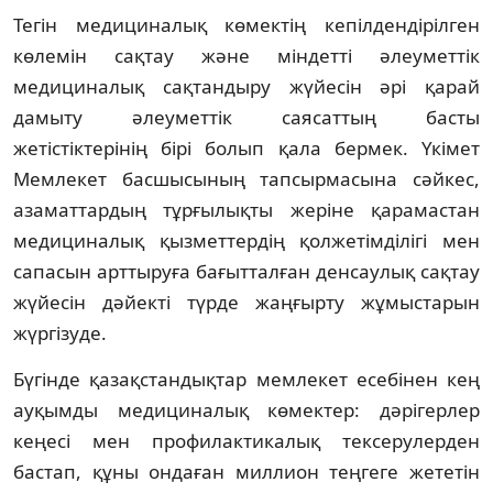
Тегін медициналық көмектің кепілдендірілген
көлемін сақтау және міндетті әлеуметтік
медициналық сақтандыру жүйесін әрі қарай
дамыту әлеуметтік саясаттың басты
жетістіктерінің бірі болып қала бермек. Үкімет
Мемлекет басшысының тапсырмасына сәйкес,
азаматтардың тұрғылықты жеріне қарамастан
медициналық қызметтердің қолжетімділігі мен
сапасын арттыруға бағытталған денсаулық сақтау
жүйесін дәйекті түрде жаңғырту жұмыстарын
жүргізуде.
Бүгінде қазақстандықтар мемлекет есебінен кең
ауқымды медициналық көмектер: дәрігерлер
кеңесі мен профилактикалық тексерулерден
бастап, құны ондаған миллион теңгеге жететін