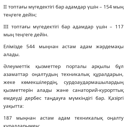
II топтағы мүгедектігі бар адамдар үшін – 154 мың
теңгеге дейін;
III топтағы мүгедектігі бар адамдар үшін – 117
мың теңгеге дейін.
Елімізде 544 мыңнан астам адам жәрдемақы
алады.
Әлеуметтік қызметтер порталы арқылы бұл
азаматтар оңалтудың техникалық құралдарын,
жеке көмекшілердің, сурдоаудармашылардың
қызметтерін алады және санаторий-курорттық
емдеуді дербес таңдауға мүмкіндігі бар. Қазіргі
уақытта:
187 мыңнан астам адам техникалық оңалту
құралдарымен;