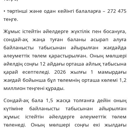
• төртінші және одан кейінгі балаларға – 272 475
теңге.
Жұмыс істейтін әйелдерге жүктілік пен босануға,
сондай-ақ жаңа туған баланы асырап алуға
байланысты табысынан айырылған жағдайда
әлеуметтік төлем қарастырылған. Оның мөлшері
әйелдің соңғы 12 айдағы орташа айлық табысына
қарай есептеледі. 2026 жылғы 1 мамырдағы
жағдай бойынша бұл төлемнің орташа көлемі 1,2
миллион теңгені құрады.
Сондай-ақ бала 1,5 жасқа толғанға дейін оның
күтіміне байланысты табысынан айырылған
жұмыс істейтін әйелдерге әлеуметтік төлем
төленеді. Оның мөлшері соңғы екі жылдағы