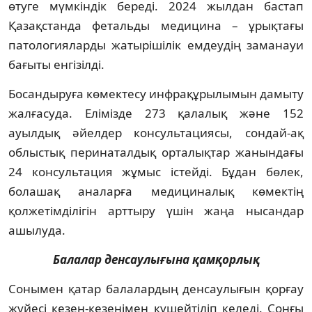
өтуге мүмкіндік береді. 2024 жылдан бастап
Қазақстанда фетальды медицина – ұрықтағы
патологияларды жатырішілік емдеудің заманауи
бағыты енгізілді.
Босандыруға көмектесу инфрақұрылымын дамыту
жалғасуда. Елімізде 273 қалалық және 152
ауылдық әйелдер консультациясы, сондай-ақ
облыстық перинаталдық орталықтар жанындағы
24 консультация жұмыс істейді. Бұдан бөлек,
болашақ аналарға медициналық көмектің
қолжетімділігін арттыру үшін жаңа нысандар
ашылуда.
Балалар денсаулығына қамқорлық
Сонымен қатар балалардың денсаулығын қорғау
жүйесі кезең-кезеңімен күшейтіліп келеді. Соңғы