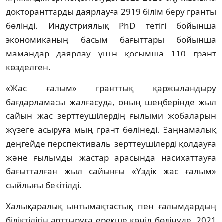
докторанттарды даярлауға 2919 білім беру гранты
бөлінді. Индустриялық PhD тетігі бойынша
экономиканың басым бағыттары бойынша
мамандар даярлау үшін қосымша 110 грант
көзделген.
«Жас ғалым» гранттық қаржыландыру
бағдарламасы жалғасуда, оның шеңберінде жыл
сайын жас зерттеушілердің ғылыми жобаларын
жүзеге асыруға мың грант бөлінеді. Заңнамалық
деңгейде перспективалы зерттеушілерді қолдауға
және ғылымды жастар арасында насихаттауға
бағытталған жыл сайынғы «Үздік жас ғалым»
сыйлығы бекітілді.
Халықаралық ынтымақтастық пен ғалымдардың
біліктілігін арттыруға ерекше көңіл бөлінуде. 2021