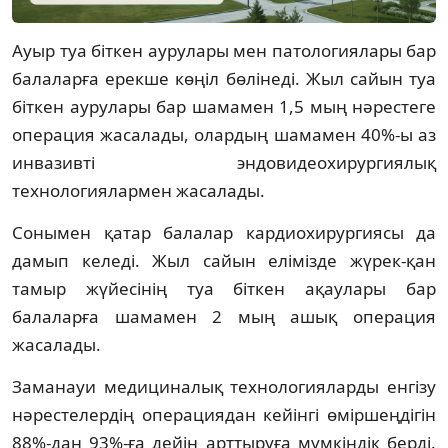
Ауыр туа біткен аурулары мен патологиялары бар
балаларға ерекше көңіл бөлінеді. Жыл сайын туа
біткен аурулары бар шамамен 1,5 мың нәрестеге
операция жасалады, олардың шамамен 40%-ы аз
инвазивті эндовидеохирургиялық
технологиялармен жасалады.
Сонымен қатар балалар кардиохирургиясы да
дамып келеді. Жыл сайын елімізде жүрек-қан
тамыр жүйесінің туа біткен ақаулары бар
балаларға шамамен 2 мың ашық операция
жасалады.
Заманауи медициналық технологияларды енгізу
нәрестелердің операциядан кейінгі өміршеңдігін
88%-дан 93%-ға дейін арттыруға мүмкіндік берді.