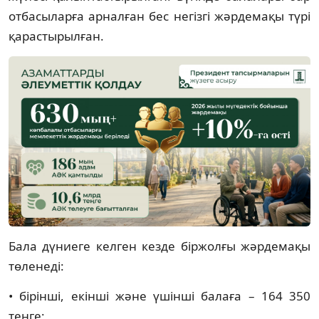
отбасыларға арналған бес негізгі жәрдемақы түрі
қарастырылған.
Бала дүниеге келген кезде біржолғы жәрдемақы
төленеді:
• бірінші, екінші және үшінші балаға – 164 350
теңге;