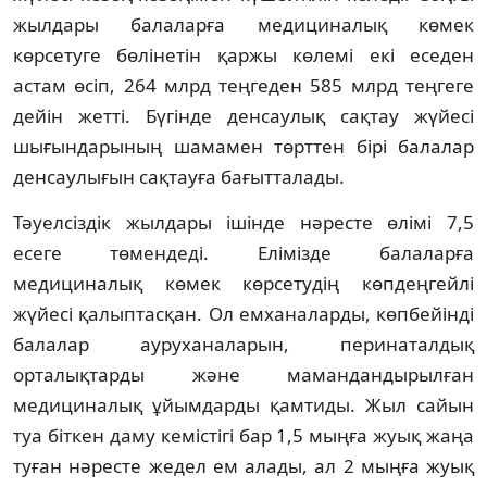
жылдары балаларға медициналық көмек
көрсетуге бөлінетін қаржы көлемі екі еседен
астам өсіп, 264 млрд теңгеден 585 млрд теңгеге
дейін жетті. Бүгінде денсаулық сақтау жүйесі
шығындарының шамамен төрттен бірі балалар
денсаулығын сақтауға бағытталады.
Тәуелсіздік жылдары ішінде нәресте өлімі 7,5
есеге төмендеді. Елімізде балаларға
медициналық көмек көрсетудің көпдеңгейлі
жүйесі қалыптасқан. Ол емханаларды, көпбейінді
балалар ауруханаларын, перинаталдық
орталықтарды және мамандандырылған
медициналық ұйымдарды қамтиды. Жыл сайын
туа біткен даму кемістігі бар 1,5 мыңға жуық жаңа
туған нәресте жедел ем алады, ал 2 мыңға жуық