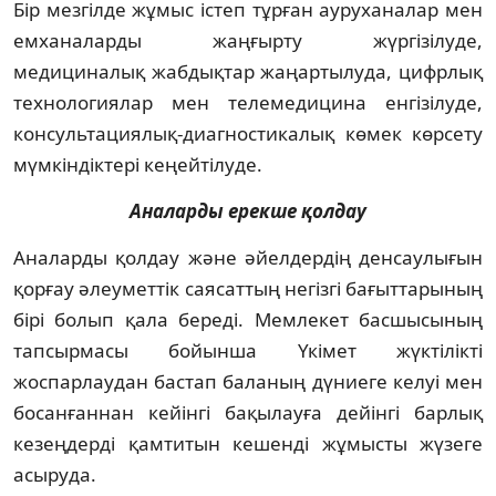
Бір мезгілде жұмыс істеп тұрған ауруханалар мен
емханаларды жаңғырту жүргізілуде,
медициналық жабдықтар жаңартылуда, цифрлық
технологиялар мен телемедицина енгізілуде,
консультациялық-диагностикалық көмек көрсету
мүмкіндіктері кеңейтілуде.
Аналарды ерекше қолдау
Аналарды қолдау және әйелдердің денсаулығын
қорғау әлеуметтік саясаттың негізгі бағыттарының
бірі болып қала береді. Мемлекет басшысының
тапсырмасы бойынша Үкімет жүктілікті
жоспарлаудан бастап баланың дүниеге келуі мен
босанғаннан кейінгі бақылауға дейінгі барлық
кезеңдерді қамтитын кешенді жұмысты жүзеге
асыруда.