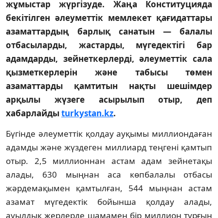
жұмыстар жүргізуде. Жаңа Конституцияда
бекітілген әлеуметтік мемлекет қағидаттары
азаматтардың барлық санатын — балалы
отбасыларды, жастарды, мүгедектігі бар
адамдарды, зейнеткерлерді, әлеуметтік сала
қызметкерлерін және табысы төмен
азаматтарды қамтитын нақты шешімдер
арқылы жүзеге асырылып отыр, деп
хабарлайды
turkystan.kz
.
Бүгінде әлеуметтік қолдау ауқымы миллиондаған
адамды және жүздеген миллиард теңгені қамтып
отыр. 2,5 миллионнан астам адам зейнетақы
алады, 630 мыңнан аса көпбалалы отбасы
жәрдемақымен қамтылған, 544 мыңнан астам
азамат мүгедектік бойынша қолдау алады,
ауылдық жерлерде шамамен бір миллион тұрғын