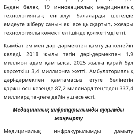
Бұдан бөлек, 19 инновациялық медициналық
технологияның енгізілуі балаларды шетелде
емдеуге жіберу санын екі есе қысқартып, жоғары
технологиялы көмекті ел ішінде қолжетімді етті.
Қымбат ем мен дәрі-дәрмекпен қамту да кеңейіп
келеді. 2018 жылы тегін дәрі-дәрмекпен 1,9
миллион адам қамтылса, 2025 жылға қарай бұл
көрсеткіш 3,4 миллионға жетті. Амбулаториялық
дәрі-дәрмекпен қамтамасыз етуге бөлінетін
қаржы осы кезеңде 87,2 миллиард теңгеден 337,4
миллиард теңгеге дейін үш есе өсті.
Медициналық инфрақұрылымды ауқымды
жаңғырту
Медициналық инфрақұрылымды дамыту