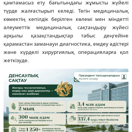
қамтамасыз ету бағытындағы жұмысты жүйелі
түрде жалғастырып келеді. Тегін медициналық
көмектің кепілдік берілген көлемі мен міндетті
әлеуметтік медициналық сақтандыру жүйесі
арқылы қазақстандықтар табыс деңгейіне
қарамастан заманауи диагностика, емдеу әдістері
және күрделі хирургиялық операцияларға қол
жеткізуде.