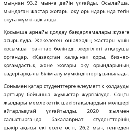
мыңнан 93,2 мыңға дейін ұлғайды. Осылайша,
мыңдаған жастар жоғары оқу орындарында тегін
оқуға мүмкіндік алды.
Қосымша арнайы қолдау бағдарламалары жүзеге
асырылуда. Жекелеген өңірлердің жастары үшін
қосымша гранттар бөлінеді, жергілікті атқарушы
органдар, «Қазақстан халқына» қоры, бизнес-
қоғамдастық және жоғары оқу орындарының
өздері арқылы білім алу мүмкіндіктері ұсынылады.
Сонымен қатар студенттерге әлеуметтік қолдауды
арттыру бойынша жұмыстар жүргізілуде. Соңғы
жылдары мемлекеттік шәкіртақылардың мөлшері
айтарлықтай ұлғайтылды. 2020 жылмен
салыстырғанда бакалавриат студенттерінің
шәкіртақысы екі есеге өсіп, 26,2 мың теңгеден