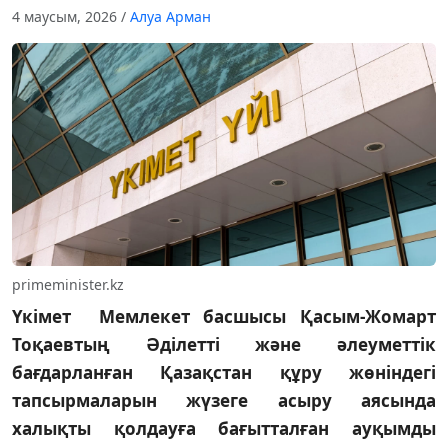
4 маусым, 2026
/
Алуа Арман
primeminister.kz
Үкімет Мемлекет басшысы Қасым-Жомарт
Тоқаевтың Әділетті және әлеуметтік
бағдарланған Қазақстан құру жөніндегі
тапсырмаларын жүзеге асыру аясында
халықты қолдауға бағытталған ауқымды