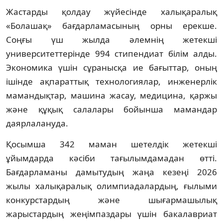
Жастарды қолдау жүйесінде халықаралық
«Болашақ» бағдарламасының орны ерекше.
Соңғы үш жылда әлемнің жетекші
университеттерінде 994 стипендиат білім алды.
Экономика үшін сұранысқа ие бағыттар, оның
ішінде ақпараттық технологиялар, инженерлік
мамандықтар, машина жасау, медицина, қаржы
және құқық салалары бойынша мамандар
даярлалануда.
Қосымша 342 маман шетелдік жетекші
ұйымдарда кәсіби тағылымдамадан өтті.
Бағдарламаны дамытудың жаңа кезеңі 2026
жылы халықаралық олимпиадалардың, ғылыми
конкурстардың және шығармашылық
жарыстардың жеңімпаздары үшін бакалавриат