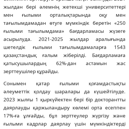
жылдан бері әлемнің жетекші университеттері
мен ғылыми орталықтарында оқу мен
тағылымдамадан өтуге мүмкіндік беретін «250
ғылыми тағылымдама» бағдарламасы жүзеге
асырылуда. 2021-2025 жылдар аралығында
шетелдік ғылыми тағылымдамаларға 1543
қазақстандық ғалым жіберілді. Бағдарламаға
қатысушылардың 62%-дан астамын жас
зерттеушілер құрайды.
Сонымен қатар ғылыми қоғамдастықты
әлеуметтік қолдау шаралары да күшейтілуде.
2023 жылғы 1 қыркүйектен бері бір докторантты
даярлауды қаржыландыру көлемі орта есеппен
17%-ға ұлғайды, бұл зерттеулер жүргізу және
ғылыми кадрлар даярлау үшін мүмкіндіктерді