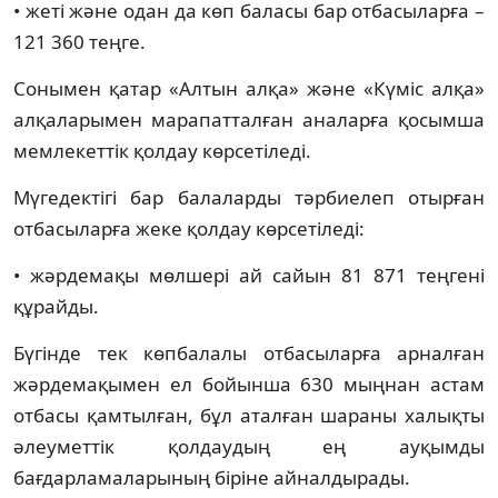
• жеті және одан да көп баласы бар отбасыларға –
121 360 теңге.
Сонымен қатар «Алтын алқа» және «Күміс алқа»
алқаларымен марапатталған аналарға қосымша
мемлекеттік қолдау көрсетіледі.
Мүгедектігі бар балаларды тәрбиелеп отырған
отбасыларға жеке қолдау көрсетіледі:
• жәрдемақы мөлшері ай сайын 81 871 теңгені
құрайды.
Бүгінде тек көпбалалы отбасыларға арналған
жәрдемақымен ел бойынша 630 мыңнан астам
отбасы қамтылған, бұл аталған шараны халықты
әлеуметтік қолдаудың ең ауқымды
бағдарламаларының біріне айналдырады.