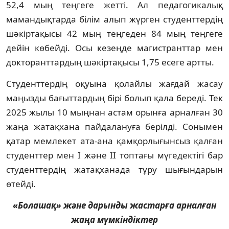
52,4 мың теңгеге жетті. Ал педагогикалық
мамандықтарда білім алып жүрген студенттердің
шәкіртақысы 42 мың теңгеден 84 мың теңгеге
дейін көбейді. Осы кезеңде магистранттар мен
докторанттардың шәкіртақысы 1,75 есеге артты.
Студенттердің оқуына қолайлы жағдай жасау
маңызды бағыттардың бірі болып қала береді. Тек
2025 жылы 10 мыңнан астам орынға арналған 30
жаңа жатақхана пайдалануға берілді. Сонымен
қатар мемлекет ата-ана қамқорлығынсыз қалған
студенттер мен I және II топтағы мүгедектігі бар
студенттердің жатақханада тұру шығындарын
өтейді.
«Болашақ» және дарынды жастарға арналған
жаңа мүмкіндіктер