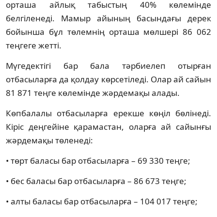
орташа айлық табыстың 40% көлемінде
белгіленеді. Мамыр айының басындағы дерек
бойынша бұл төлемнің орташа мөлшері 86 062
теңгеге жетті.
Мүгедектігі бар бала тәрбиелеп отырған
отбасыларға да қолдау көрсетіледі. Олар ай сайын
81 871 теңге көлемінде жәрдемақы алады.
Көпбалалы отбасыларға ерекше көңіл бөлінеді.
Кіріс деңгейіне қарамастан, оларға ай сайынғы
жәрдемақы төленеді:
• төрт баласы бар отбасыларға – 69 330 теңге;
• бес баласы бар отбасыларға – 86 673 теңге;
• алты баласы бар отбасыларға – 104 017 теңге;