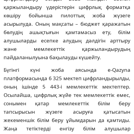
қаржыландыру үдерістерін цифрлық форматқа
көшіру бойынша пилоттық жоба жүзеге
асырылуда. Оның мақсаты – бюджет қаражатын
бөлудің ашықтығын қамтамасыз ету, білім
алушыларды есепке алудың дәлдігін арттыру
және мемлекеттік қаржыландырудың
пайдаланылуына бақылауды күшейту.
Бүгінгі күні жоба аясында e-Qazyna
платформасында 6 325 мектеп цифрландырылды,
оның ішінде 5 443-і мемлекеттік мектептер.
Осылайша, цифрлық жүйе тек мемлекеттік емес,
сонымен қатар мемлекеттік білім беру
тапсырысын жүзеге асыруға қатысатын
жекеменшік білім беру ұйымдарын да қамтиды.
Жаңа тетіктерді енгізу білім алушылар