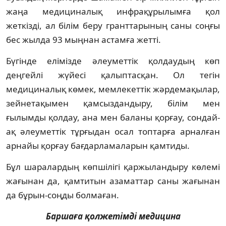
жаңа медициналық инфрақұрылымға қол
жеткізді, ал білім беру гранттарының саны соңғы
бес жылда 93 мыңнан астамға жетті.
Бүгінде елімізде әлеуметтік қолдаудың көп
деңгейлі жүйесі қалыптасқан. Ол тегін
медициналық көмек, мемлекеттік жәрдемақылар,
зейнетақымен қамсыздандыру, білім мен
ғылымды қолдау, ана мен баланы қорғау, сондай-
ақ әлеуметтік тұрғыдан осал топтарға арналған
арнайы қорғау бағдарламаларын қамтиды.
Бұл шаралардың көпшілігі қаржыландыру көлемі
жағынан да, қамтитын азаматтар саны жағынан
да бұрын-соңды болмаған.
Баршаға қолжетімді медицина