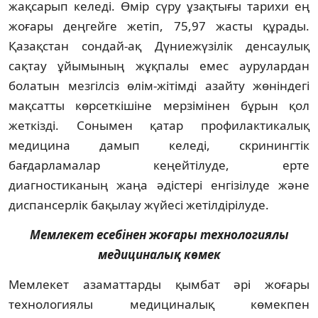
жақсарып келеді. Өмір сүру ұзақтығы тарихи ең
жоғары деңгейге жетіп, 75,97 жасты құрады.
Қазақстан сондай-ақ Дүниежүзілік денсаулық
сақтау ұйымының жұқпалы емес аурулардан
болатын мезгілсіз өлім-жітімді азайту жөніндегі
мақсатты көрсеткішіне мерзімінен бұрын қол
жеткізді. Сонымен қатар профилактикалық
медицина дамып келеді, скринингтік
бағдарламалар кеңейтілуде, ерте
диагностиканың жаңа әдістері енгізілуде және
диспансерлік бақылау жүйесі жетілдірілуде.
Мемлекет есебінен жоғары технологиялы
медициналық көмек
Мемлекет азаматтарды қымбат әрі жоғары
технологиялы медициналық көмекпен