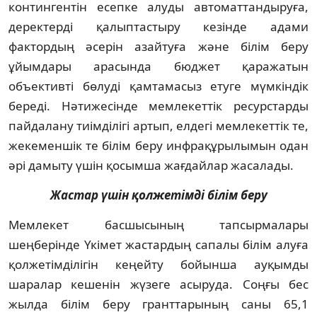
контингентін есепке алуды автоматтандыруға,
деректерді қалыптастыру кезінде адами
фактордың әсерін азайтуға және білім беру
ұйымдары арасында бюджет қаражатын
объективті бөлуді қамтамасыз етуге мүмкіндік
береді. Нәтижесінде мемлекеттік ресурстарды
пайдалану тиімділігі артып, елдегі мемлекеттік те,
жекеменшік те білім беру инфрақұрылымын одан
әрі дамыту үшін қосымша жағдайлар жасалады.
Жастар үшін қолжетімді білім беру
Мемлекет басшысының тапсырмалары
шеңберінде Үкімет жастардың сапалы білім алуға
қолжетімділігін кеңейту бойынша ауқымды
шаралар кешенін жүзеге асыруда. Соңғы бес
жылда білім беру гранттарының саны 65,1