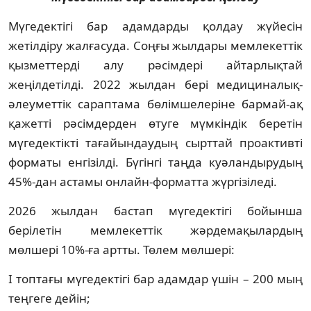
Мүгедектігі бар адамдарды қолдау жүйесін
жетілдіру жалғасуда. Соңғы жылдары мемлекеттік
қызметтерді алу рәсімдері айтарлықтай
жеңілдетілді. 2022 жылдан бері медициналық-
әлеуметтік сараптама бөлімшелеріне бармай-ақ
қажетті рәсімдерден өтуге мүмкіндік беретін
мүгедектікті тағайындаудың сырттай проактивті
форматы енгізілді. Бүгінгі таңда куәландырудың
45%-дан астамы онлайн-форматта жүргізіледі.
2026 жылдан бастап мүгедектігі бойынша
берілетін мемлекеттік жәрдемақылардың
мөлшері 10%-ға артты. Төлем мөлшері:
I топтағы мүгедектігі бар адамдар үшін – 200 мың
теңгеге дейін;