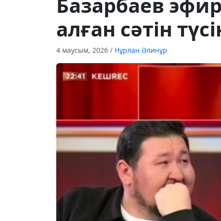
Базарбаев эфир
алған сәтін түс
4 маусым, 2026
/
Нұрлан Әлинұр