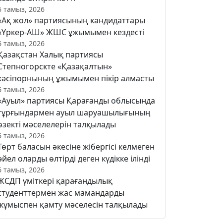
6 тамыз, 2026
«Ақ жол» партиясының кандидаттары
«Үркер-АШ» ЖШС ұжымымен кездесті
6 тамыз, 2026
Қазақстан Халық партиясы
Степногорскте «Қазақалтын»
кәсіпорнының ұжымымен пікір алмасты
6 тамыз, 2026
«Ауыл» партиясы Қарағанды облысында
тұрғындармен ауыл шаруашылығының
өзекті мәселелерін талқылады
6 тамыз, 2026
Төрт баласын әкесіне жібергісі келмеген
әйел оларды өлтірді деген күдікке ілінді
6 тамыз, 2026
ЖСДП үміткері қарағандылық
студенттермен жас мамандарды
жұмыспен қамту мәселесін талқылады