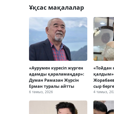
Ұқсас мақалалар
«Аурумен күресіп жүрген
«Тойдан 
адамды қараламаңдар»:
қалдым»
Думан Рамазан Жүрсін
Жорабае
Ерман туралы айтты
сыр берг
6 тамыз, 2026
4 тамыз, 20