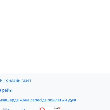
F | онлайн газет
а райы
ызашарда және сәресіде оқылатын дұға