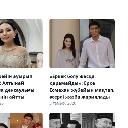
кейін ауырып
«Еркек болу жасқа
: Алтынай
қарамайды»: Ерке
ва денсаулығы
Есмахан жұбайын мақтап,
енін айтты
әсерлі жазба жариялады
26
3 тамыз, 2026