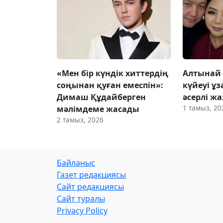
«Мен бір күндік хиттердің
Алтынай
соңынан қуған емеспін»:
күйеуі ұ
Димаш Құдайберген
әсерлі ж
1 тамыз, 20
мәлімдеме жасады
2 тамыз, 2026
Байланыс
Газет редакциясы
Сайт редакциясы
Сайт туралы
Privacy Policy