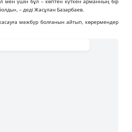
ал мен үшін бұл – көптен күткен арманның бір
олды», – деді Жасұлан Базарбаев.
с жасауға мәжбүр болғанын айтып, көрермендер