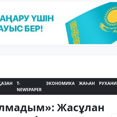
ҚАЗАН
T-
ЭКОНОМИКА
ЖАҺАН
РУХАНИ
NEWSPAPER
алмадым»: Жасұлан