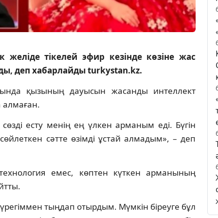
к желіде тікелей эфир кезінде көзіне жас
ы, деп хабарлайды turkystan.kz.
сында қызының дауысын жасанды интеллект
 алмаған.
сөзді есту менің ең үлкен арманым еді. Бүгін
өйлеткен сәтте өзімді ұстай алмадым», – деп
 технология емес, көптен күткен арманының
йтты.
үрегіммен тыңдап отырдым. Мүмкін біреуге бұл