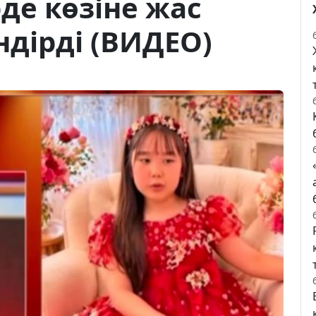
де көзіне жас
індірді (ВИДЕО)