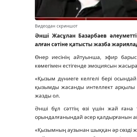
Видеодан скриншот
Әнші Жасұлан Базарбаев әлеуметті
алған сәтіне қатысты жазба жариялад
Өнер иесінің айтуынша, эфир бары
көмегімен естігенде эмоциясын жасыра
«Қызым дүниеге келгелі бері осындай 
қызымды жасанды интеллект арқылы с
жазды ол.
Әнші бұл сәттің өзі үшін жай ғана
орындалғанындай әсер қалдырғанын а
«Қызымның аузынан шыққан әр сөзді ж