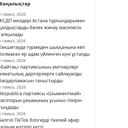
Жаңалықтар
6 тамыз, 2026
ЖСДП өкілдері Астана тұрғындарымен
қалдықтарды бөлек жинау мәселесін
талқылады
6 тамыз, 2026
Көкшетауда түрмеден шыққанына көп
болмаған ер адам үйленген күні ұсталды
6 тамыз, 2026
«Байтақ» партиясының үміткерлері
алматылық дәрігерлерге сайлауалды
бағдарламасын таныстырды
6 тамыз, 2026
Respublica партиясы «Шымкентмай»
кәсіпорын ұжымының ұсыныс-пікірін
тыңдады
6 тамыз, 2026
Белгілі TikTok блогерді тікелей эфир
кезінде өлтіріп кетті