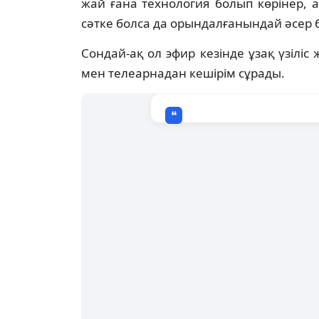
жай ғана технология болып көрінер, 
сәтке болса да орындалғанындай әсер б
Сондай-ақ ол эфир кезінде ұзақ үзілі
мен телеарнадан кешірім сұрады.