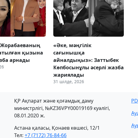
 Жорабаеваның
«Әке, мәңгілік
затылған қызына
сағынышқа
азба арнады
айналдыңыз»: Заттыбек
26
Көпбосынұлы әсерлі жазба
жариялады
31 шілде, 2026
ҚР Ақпарат және қоғамдық даму
PD
министрлігі, №KZ36VPY00019169 куәлігі,
Ау
08.01.2020 ж.
Ау
Астана қаласы, Қонаев көшесі, 12/1
Тел:
+7 (7172) 76-84-66