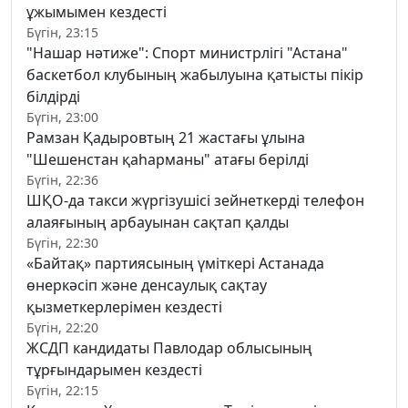
ұжымымен кездесті
Бүгін, 23:15
"Нашар нәтиже": Спорт министрлігі "Астана"
баскетбол клубының жабылуына қатысты пікір
білдірді
Бүгін, 23:00
Рамзан Қадыровтың 21 жастағы ұлына
"Шешенстан қаһарманы" атағы берілді
Бүгін, 22:36
ШҚО-да такси жүргізушісі зейнеткерді телефон
алаяғының арбауынан сақтап қалды
Бүгін, 22:30
«Байтақ» партиясының үміткері Астанада
өнеркәсіп және денсаулық сақтау
қызметкерлерімен кездесті
Бүгін, 22:20
ЖСДП кандидаты Павлодар облысының
тұрғындарымен кездесті
Бүгін, 22:15