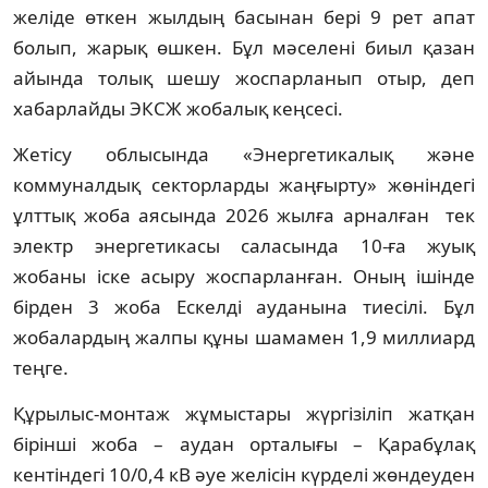
желіде өткен жылдың басынан бері 9 рет апат
болып, жарық өшкен. Бұл мәселені биыл қазан
айында толық шешу жоспарланып отыр, деп
хабарлайды ЭКСЖ жобалық кеңсесі.
Жетісу облысында «Энергетикалық және
коммуналдық секторларды жаңғырту» жөніндегі
ұлттық жоба аясында 2026 жылға арналған тек
электр энергетикасы саласында 10-ға жуық
жобаны іске асыру жоспарланған. Оның ішінде
бірден 3 жоба Ескелді ауданына тиесілі. Бұл
жобалардың жалпы құны шамамен 1,9 миллиард
теңге.
Құрылыс-монтаж жұмыстары жүргізіліп жатқан
бірінші жоба – аудан орталығы – Қарабұлақ
кентіндегі 10/0,4 кВ әуе желісін күрделі жөндеуден