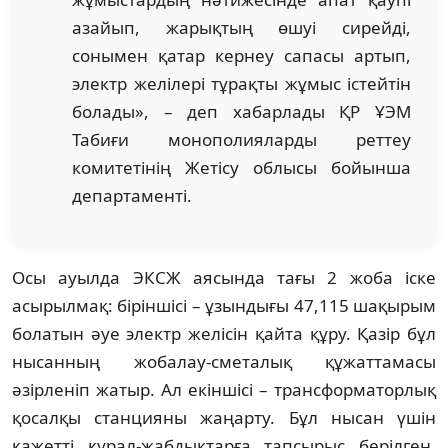
азайып, жарықтың өшуі сирейді,
сонымен қатар кернеу сапасы артып,
электр желілері тұрақты жұмыс істейтін
болады», – деп хабарлады ҚР ҰЭМ
Табиғи монополияларды реттеу
комитетінің Жетісу облысы бойынша
департаменті.
Осы ауылда ЭКСЖ аясында тағы 2 жоба іске
асырылмақ: біріншісі – ұзындығы 47,115 шақырым
болатын әуе электр желісін қайта құру. Қазір бұл
нысанның жобалау-сметалық құжаттамасы
әзірленіп жатыр. Ал екіншісі – трансформаторлық
қосалқы станцияны жаңарту. Бұл нысан үшін
қажетті құрал-жабдықтарға тапсырыс берілген,