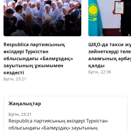
Respublica партиясының
ШҚО-да такси жү
өкілдері Түркістан
зейнеткерді тел
облысындағы «Балмұздақ»
алаяғының арба
зауытының ұжымымен
қалды
Бүгін, 22:36
кездесті
Бүгін, 23:21
Жаңалықтар
Бүгін, 23:21
Respublica партиясының өкілдері Түркістан
облысындағы «Балмұздақ» зауытының