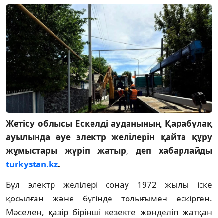
Жетісу облысы Ескелді ауданының Қарабұлақ
ауылында әуе электр желілерін қайта құру
жұмыстары жүріп жатыр, деп хабарлайды
turkystan.kz
.
Бұл электр желілері сонау 1972 жылы іске
қосылған және бүгінде толығымен ескірген.
Мәселен, қазір бірінші кезекте жөнделіп жатқан