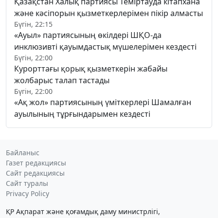
Қазақстан Халық партиясы Теміртауда кітапхана
және кәсіпорын қызметкерлерімен пікір алмасты
Бүгін, 22:15
«Ауыл» партиясының өкілдері ШҚО-да
инклюзивті қауымдастық мүшелерімен кездесті
Бүгін, 22:00
Курорттағы қорық қызметкерін жабайы
жолбарыс талап тастады
Бүгін, 22:00
«Ақ жол» партиясының үміткерлері Шамалған
ауылының тұрғындарымен кездесті
Байланыс
Газет редакциясы
Сайт редакциясы
Сайт туралы
Privacy Policy
ҚР Ақпарат және қоғамдық даму министрлігі,