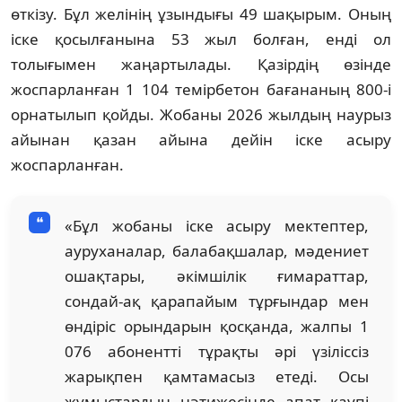
өткізу. Бұл желінің ұзындығы 49 шақырым. Оның
іске қосылғанына 53 жыл болған, енді ол
толығымен жаңартылады. Қазірдің өзінде
жоспарланған 1 104 темірбетон бағананың 800-і
орнатылып қойды. Жобаны 2026 жылдың наурыз
айынан қазан айына дейін іске асыру
жоспарланған.
«Бұл жобаны іске асыру мектептер,
ауруханалар, балабақшалар, мәдениет
ошақтары, әкімшілік ғимараттар,
сондай-ақ қарапайым тұрғындар мен
өндіріс орындарын қосқанда, жалпы 1
076 абонентті тұрақты әрі үзіліссіз
жарықпен қамтамасыз етеді. Осы
жұмыстардың нәтижесінде апат қаупі