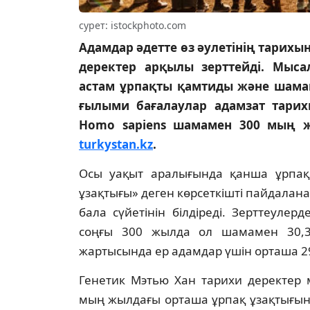
сурет: istockphoto.com
Адамдар әдетте өз әулетінің тарихы
деректер арқылы зерттейді. Мыса
астам ұрпақты қамтиды және шамам
ғылыми бағалаулар адамзат тарихы
Homo sapiens шамамен 300 мың ж
turkystan.kz
.
Осы уақыт аралығында қанша ұрпақ
ұзақтығы» деген көрсеткішті пайдалан
бала сүйетінін білдіреді. Зерттеулер
соңғы 300 жылда ол шамамен 30,3
жартысында ер адамдар үшін орташа 2
Генетик Мэтью Хан тарихи деректер 
мың жылдағы орташа ұрпақ ұзақтығын