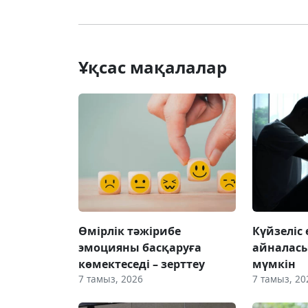
Ұқсас мақалалар
Өмірлік тәжірибе
Күйзеліс
эмоцияны басқаруға
айналас
көмектеседі – зерттеу
мүмкін
7 тамыз, 2026
7 тамыз, 20