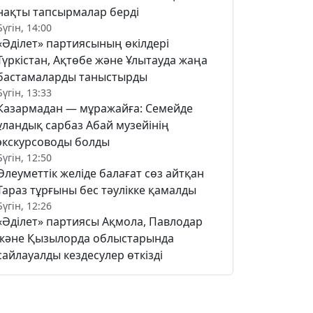
нақты тапсырмалар берді
Бүгін, 14:00
«Әділет» партиясының өкілдері
Түркістан, Ақтөбе және Ұлытауда жаңа
бастамаларды таныстырды
Бүгін, 13:33
Казармадан — мұражайға: Семейде
ұландық сарбаз Абай музейінің
экскурсоводы болды
Бүгін, 12:50
Әлеуметтік желіде балағат сөз айтқан
Тараз тұрғыны бес тәулікке қамалды
Бүгін, 12:26
«Әділет» партиясы Ақмола, Павлодар
және Қызылорда облыстарында
сайлауалды кездесулер өткізді