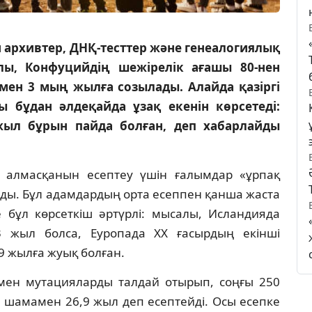
н архивтер, ДНҚ-тесттер және генеалогиялық
лы, Конфуцийдің шежірелік ағашы 80-нен
ен 3 мың жылға созылады. Алайда қазіргі
 бұдан әлдеқайда ұзақ екенін көрсетеді:
ыл бұрын пайда болған, деп хабарлайды
 алмасқанын есептеу үшін ғалымдар «ұрпақ
ады. Бұл адамдардың орта есеппен қанша жаста
де бұл көрсеткіш әртүрлі: мысалы, Исландияда
 жыл болса, Еуропада ХХ ғасырдың екінші
9 жылға жуық болған.
мен мутацияларды талдай отырып, соңғы 250
 шамамен 26,9 жыл деп есептейді. Осы есепке