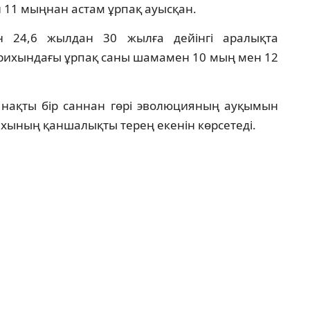
 11 мыңнан астам ұрпақ ауысқан.
ын 24,6 жылдан 30 жылға дейінгі аралықта
арихындағы ұрпақ саны шамамен 10 мың мен 12
нақты бір саннан гөрі эволюцияның ауқымын
ихының қаншалықты терең екенін көрсетеді.