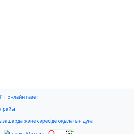
F | онлайн газет
а райы
ызашарда және сәресіде оқылатын дұға