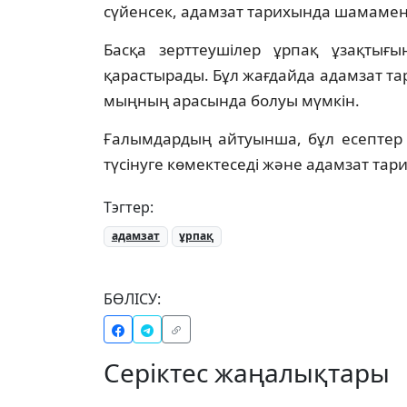
сүйенсек, адамзат тарихында шамамен
Басқа зерттеушілер ұрпақ ұзақтығ
қарастырады. Бұл жағдайда адамзат т
мыңның арасында болуы мүмкін.
Ғалымдардың айтуынша, бұл есептер 
түсінуге көмектеседі және адамзат тар
Тэгтер:
адамзат
ұрпақ
БӨЛІСУ:
Серіктес жаңалықтары