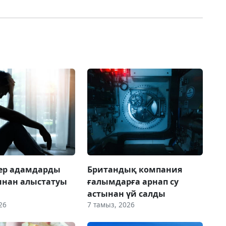
 ер адамдарды
Британдық компания
ынан алыстатуы
ғалымдарға арнап су
астынан үй салды
26
7 тамыз, 2026