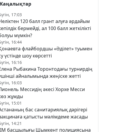
Жаңалықтар
Бүгін, 17:03
Неліктен 120 балл грант алуға әрдайым
кепілдік бермейді, ал 100 балл жеткілікті
болуы мүмкін?
Бүгін, 16:44
Қонаевта флайбордшы «Әділет» туымен
су үстінде шоу көрсетті
Бүгін, 16:16
Елена Рыбакина Торонтодағы турнирдің
үшінші айналымында жеңіске жетті
Бүгін, 16:03
Лионель Мессидің әкесі Хорхе Месси
көз жұмды
Бүгін, 15:01
Астананың бас санитариялық дәрігері
вакцинаға қатысты мәлімдеме жасады
Бүгін, 14:21
ІІМ басшылығы Шымкент полициясына