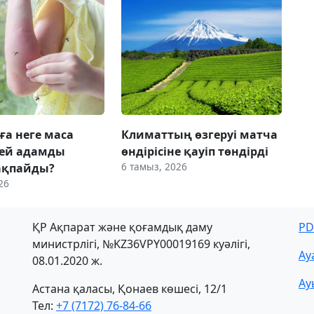
ға неге маса
Климаттың өзгеруі матча
 кей адамды
өндірісіне қауіп төндірді
6 тамыз, 2026
ақпайды?
26
ҚР Ақпарат және қоғамдық даму
PD
министрлігі, №KZ36VPY00019169 куәлігі,
Ау
08.01.2020 ж.
Ау
Астана қаласы, Қонаев көшесі, 12/1
Тел:
+7 (7172) 76-84-66