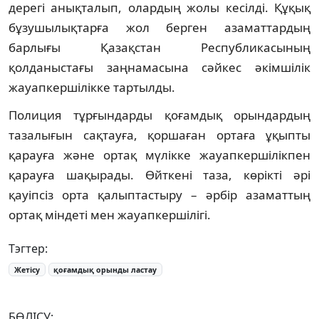
дерегі анықталып, олардың жолы кесілді. Құқық
бұзушылықтарға жол берген азаматтардың
барлығы Қазақстан Республикасының
қолданыстағы заңнамасына сәйкес әкімшілік
жауапкершілікке тартылды.
Полиция тұрғындарды қоғамдық орындардың
тазалығын сақтауға, қоршаған ортаға ұқыпты
қарауға және ортақ мүлікке жауапкершілікпен
қарауға шақырады. Өйткені таза, көрікті әрі
қауіпсіз орта қалыптастыру – әрбір азаматтың
ортақ міндеті мен жауапкершілігі.
Тэгтер:
Жетісу
қоғамдық орынды ластау
БӨЛІСУ: