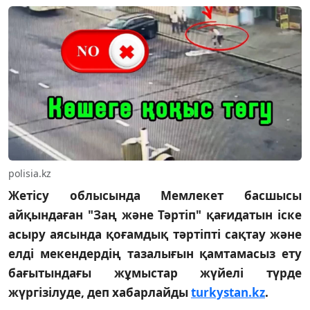
polisia.kz
Жетісу облысында Мемлекет басшысы
айқындаған "Заң және Тәртіп" қағидатын іске
асыру аясында қоғамдық тәртіпті сақтау және
елді мекендердің тазалығын қамтамасыз ету
бағытындағы жұмыстар жүйелі түрде
жүргізілуде, деп хабарлайды
turkystan.kz
.