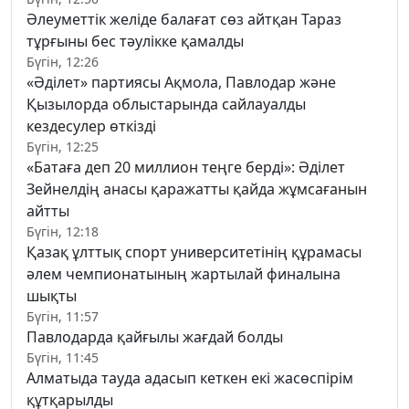
Әлеуметтік желіде балағат сөз айтқан Тараз
тұрғыны бес тәулікке қамалды
Бүгін, 12:26
«Әділет» партиясы Ақмола, Павлодар және
Қызылорда облыстарында сайлауалды
кездесулер өткізді
Бүгін, 12:25
«Батаға деп 20 миллион теңге берді»: Әділет
Зейнелдің анасы қаражатты қайда жұмсағанын
айтты
Бүгін, 12:18
Қазақ ұлттық спорт университетінің құрамасы
әлем чемпионатының жартылай финалына
шықты
Бүгін, 11:57
Павлодарда қайғылы жағдай болды
Бүгін, 11:45
Алматыда тауда адасып кеткен екі жасөспірім
құтқарылды