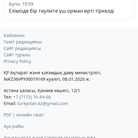
Бүгін, 10:59
Елімізде бір тәулікте үш орман өрті тіркелді
Байланыс
Газет редакциясы
Сайт редакциясы
Сайт туралы
Privacy Policy
ҚР Ақпарат және қоғамдық даму министрлігі,
№KZ36VPY00019169 куәлігі, 08.01.2020 ж.
Астана қаласы, Қонаев көшесі, 12/1
Тел:
+7 (7172) 76-84-66
Email:
turkystan.kz@gmail.com
PDF | онлайн газет
Ауа райы
Ауызашарда және сәресіде оқылатын дұға