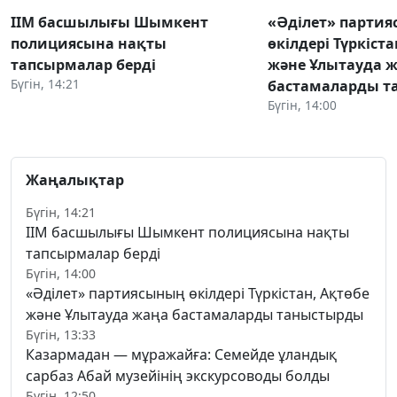
ІІМ басшылығы Шымкент
«Әділет» парти
полициясына нақты
өкілдері Түркіста
тапсырмалар берді
және Ұлытауда 
Бүгін, 14:21
бастамаларды 
Бүгін, 14:00
Жаңалықтар
Бүгін, 14:21
ІІМ басшылығы Шымкент полициясына нақты
тапсырмалар берді
Бүгін, 14:00
«Әділет» партиясының өкілдері Түркістан, Ақтөбе
және Ұлытауда жаңа бастамаларды таныстырды
Бүгін, 13:33
Казармадан — мұражайға: Семейде ұландық
сарбаз Абай музейінің экскурсоводы болды
Бүгін, 12:50