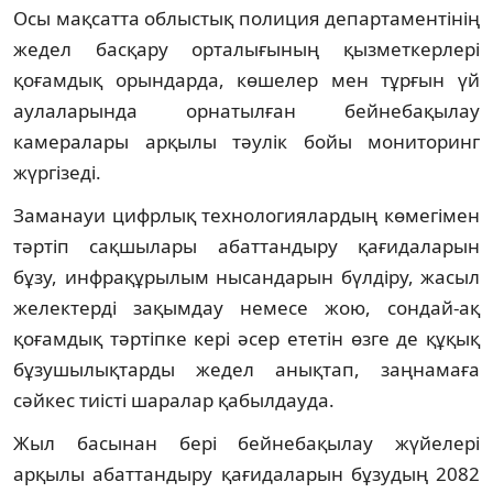
Осы мақсатта облыстық полиция департаментінің
жедел басқару орталығының қызметкерлері
қоғамдық орындарда, көшелер мен тұрғын үй
аулаларында орнатылған бейнебақылау
камералары арқылы тәулік бойы мониторинг
жүргізеді.
Заманауи цифрлық технологиялардың көмегімен
тәртіп сақшылары абаттандыру қағидаларын
бұзу, инфрақұрылым нысандарын бүлдіру, жасыл
желектерді зақымдау немесе жою, сондай-ақ
қоғамдық тәртіпке кері әсер ететін өзге де құқық
бұзушылықтарды жедел анықтап, заңнамаға
сәйкес тиісті шаралар қабылдауда.
Жыл басынан бері бейнебақылау жүйелері
арқылы абаттандыру қағидаларын бұзудың 2082