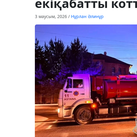
екіқабатты кот
3 маусым, 2026
/
Нұрлан Әлинұр