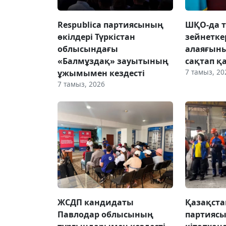
Respublica партиясының
ШҚО-да т
өкілдері Түркістан
зейнетке
облысындағы
алаяғын
«Балмұздақ» зауытының
сақтап қ
7 тамыз, 20
ұжымымен кездесті
7 тамыз, 2026
ЖСДП кандидаты
Қазақста
Павлодар облысының
партиясы