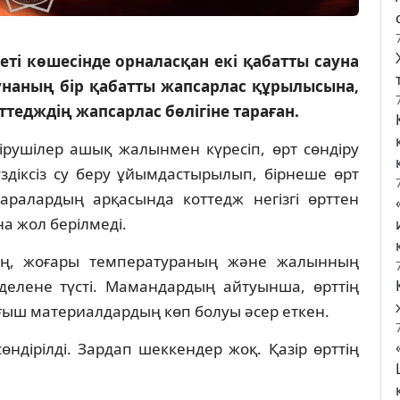
ті көшесінде орналасқан екі қабатты сауна
наның бір қабатты жапсарлас құрылысына,
ттедждің жапсарлас бөлігіне тараған.
ірушілер ашық жалынмен күресіп, өрт сөндіру
здіксіз су беру ұйымдастырылып, бірнеше өрт
ралардың арқасында коттедж негізгі өрттен
а жол берілмеді.
нің, жоғары температураның және жалынның
елене түсті. Мамандардың айтуынша, өрттің
ыш материалдардың көп болуы әсер еткен.
ндірілді. Зардап шеккендер жоқ. Қазір өрттің