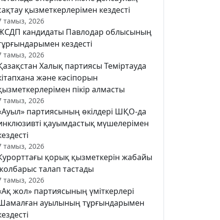
сақтау қызметкерлерімен кездесті
7 тамыз, 2026
ЖСДП кандидаты Павлодар облысының
тұрғындарымен кездесті
7 тамыз, 2026
Қазақстан Халық партиясы Теміртауда
кітапхана және кәсіпорын
қызметкерлерімен пікір алмасты
7 тамыз, 2026
«Ауыл» партиясының өкілдері ШҚО-да
инклюзивті қауымдастық мүшелерімен
кездесті
7 тамыз, 2026
Курорттағы қорық қызметкерін жабайы
жолбарыс талап тастады
7 тамыз, 2026
«Ақ жол» партиясының үміткерлері
Шамалған ауылының тұрғындарымен
кездесті