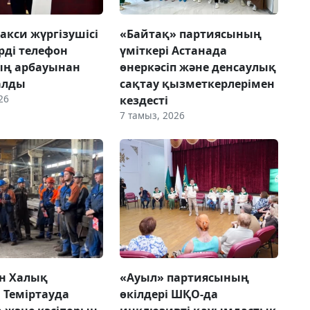
акси жүргізушісі
«Байтақ» партиясының
рді телефон
үміткері Астанада
ың арбауынан
өнеркәсіп және денсаулық
алды
сақтау қызметкерлерімен
26
кездесті
7 тамыз, 2026
н Халық
«Ауыл» партиясының
 Теміртауда
өкілдері ШҚО-да