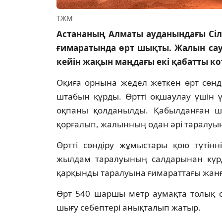
ТЖМ
Астананың Алматы ауданындағы Сіле
ғимаратында өрт шықты. Жалын сау
кейін жақын маңдағы екі қабатты ко
Оқиға орнына жедел жеткен өрт сөнд
штабын құрды. Өртті оқшаулау үшін ү
оқпаны қолданылды. Қабылданған ша
қорғалып, жалынның одан әрі таралуын
Өртті сөндіру жұмыстары қою түтін
жылдам таралуының салдарынан күрд
қарқынды таралуына ғимараттағы жанғ
Өрт 540 шаршы метр аумақта толық сө
шығу себептері анықталып жатыр.