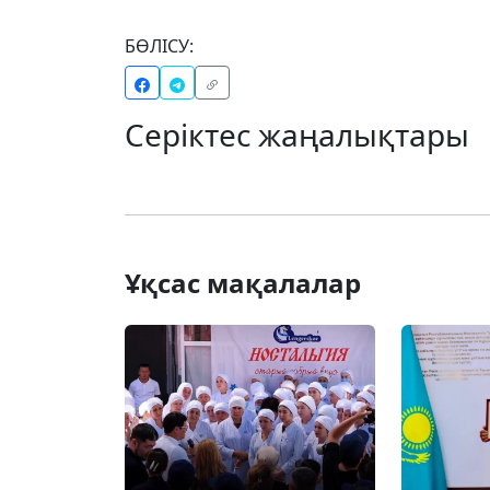
БӨЛІСУ:
Серіктес жаңалықтары
Ұқсас мақалалар