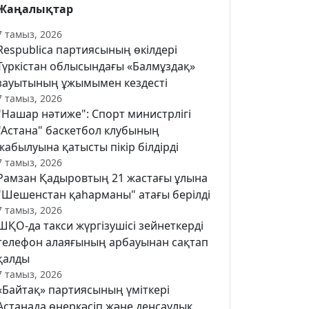
Жаңалықтар
7 тамыз, 2026
Respublica партиясының өкілдері
Түркістан облысындағы «Балмұздақ»
зауытының ұжымымен кездесті
7 тамыз, 2026
"Нашар нәтиже": Спорт министрлігі
"Астана" баскетбол клубының
жабылуына қатысты пікір білдірді
7 тамыз, 2026
Рамзан Қадыровтың 21 жастағы ұлына
"Шешенстан қаһарманы" атағы берілді
7 тамыз, 2026
ШҚО-да такси жүргізушісі зейнеткерді
телефон алаяғының арбауынан сақтап
қалды
7 тамыз, 2026
«Байтақ» партиясының үміткері
Астанада өнеркәсіп және денсаулық