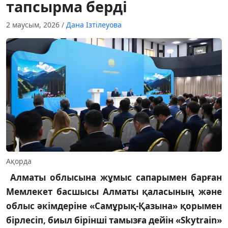
тапсырма берді
2 маусым, 2026
/
Дана Ізтілеуова
Ақорда
Алматы облысына жұмыс сапарымен барған
Мемлекет басшысы Алматы қаласының және
облыс әкімдеріне «Самұрық-Қазына» қорымен
бірлесіп, биыл бірінші тамызға дейін «Skytrain»