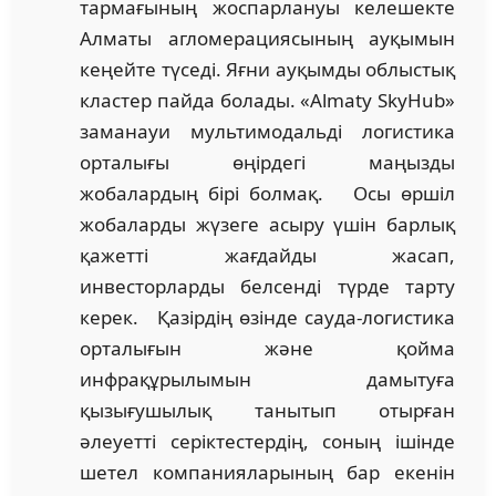
тармағының жоспарлануы келешекте
Алматы агломерациясының ауқымын
кеңейте түседі. Яғни ауқымды облыстық
кластер пайда болады. «Almaty SkyHub»
заманауи мультимодальді логистика
орталығы өңірдегі маңызды
жобалардың бірі болмақ. Осы өршіл
жобаларды жүзеге асыру үшін барлық
қажетті жағдайды жасап,
инвесторларды белсенді түрде тарту
керек. Қазірдің өзінде сауда-логистика
орталығын және қойма
инфрақұрылымын дамытуға
қызығушылық танытып отырған
әлеуетті серіктестердің, соның ішінде
шетел компанияларының бар екенін