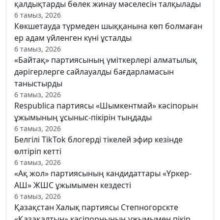
қалдықтарды бөлек жинау мәселесін талқылады
6 тамыз, 2026
Көкшетауда түрмеден шыққанына көп болмаған
ер адам үйленген күні ұсталды
6 тамыз, 2026
«Байтақ» партиясының үміткерлері алматылық
дәрігерлерге сайлауалды бағдарламасын
таныстырды
6 тамыз, 2026
Respublica партиясы «Шымкентмай» кәсіпорын
ұжымының ұсыныс-пікірін тыңдады
6 тамыз, 2026
Белгілі TikTok блогерді тікелей эфир кезінде
өлтіріп кетті
6 тамыз, 2026
«Ақ жол» партиясының кандидаттары «Үркер-
АШ» ЖШС ұжымымен кездесті
6 тамыз, 2026
Қазақстан Халық партиясы Степногорскте
«Қазақалтын» кәсіпорнының ұжымымен пікір