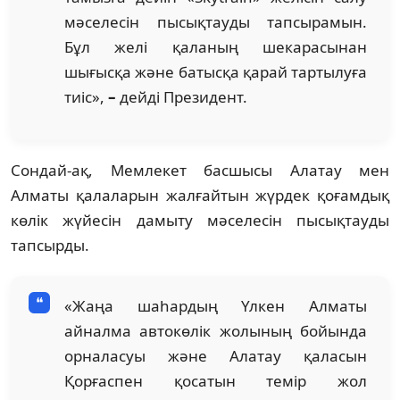
мәселесін пысықтауды тапсырамын.
Бұл желі қаланың шекарасынан
шығысқа және батысқа қарай тартылуға
тиіс»,
–
дейді Президент.
Сондай-ақ, Мемлекет басшысы Алатау мен
Алматы қалаларын жалғайтын жүрдек қоғамдық
көлік жүйесін дамыту мәселесін пысықтауды
тапсырды.
«Жаңа шаһардың Үлкен Алматы
айналма автокөлік жолының бойында
орналасуы және Алатау қаласын
Қорғаспен қосатын темір жол