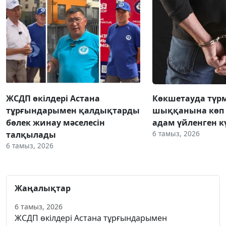
ЖСДП өкілдері Астана
Көкшетауда түр
тұрғындарымен қалдықтарды
шыққанына көп 
бөлек жинау мәселесін
адам үйленген к
6 тамыз, 2026
талқылады
6 тамыз, 2026
Жаңалықтар
6 тамыз, 2026
ЖСДП өкілдері Астана тұрғындарымен