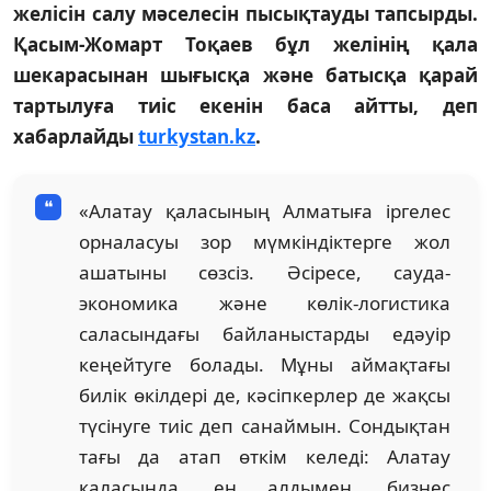
желісін салу мәселесін пысықтауды тапсырды.
Қасым-Жомарт Тоқаев бұл желінің қала
шекарасынан шығысқа және батысқа қарай
тартылуға тиіс екенін баса айтты, деп
хабарлайды
turkystan.kz
.
«Алатау қаласының Алматыға іргелес
орналасуы зор мүмкіндіктерге жол
ашатыны сөзсіз. Әсіресе, сауда-
экономика және көлік-логистика
саласындағы байланыстарды едәуір
кеңейтуге болады. Мұны аймақтағы
билік өкілдері де, кәсіпкерлер де жақсы
түсінуге тиіс деп санаймын. Сондықтан
тағы да атап өткім келеді: Алатау
қаласында, ең алдымен, бизнес