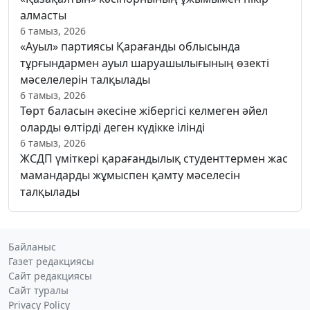
алмасты
6 тамыз, 2026
«Ауыл» партиясы Қарағанды облысында
тұрғындармен ауыл шаруашылығының өзекті
мәселелерін талқылады
6 тамыз, 2026
Төрт баласын әкесіне жібергісі келмеген әйел
оларды өлтірді деген күдікке ілінді
6 тамыз, 2026
ЖСДП үміткері қарағандылық студенттермен жас
мамандарды жұмыспен қамту мәселесін
талқылады
Байланыс
Газет редакциясы
Сайт редакциясы
Сайт туралы
Privacy Policy