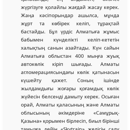
жүргізуге қолайлы жағдай жасау керек.
Жаңа кәсіпорындар ашылса, мұнда
жұрт та көбірек келіп, тұрақтай
бастайды. Бұл үрдіс Алматыға жұмыс
бабымен күнделікті келіп-кететін
халықтың санын азайтады. Күн сайын
Алматыға облыстан 400 мыңға жуық
автокөлік кіріп шығады. Алматы
агломерациясындағы көлік қатынасын
күшейту қажет. Соның ішінде
жылдамдығы жоғары қоғамдық көлік
жүйесін белсенді дамыту керек. Осыған
орай, Алматы қаласының және Алматы
облысының әкімдеріне «Самұрық-
Қазына» қорымен бірлесіп, биыл бірінші
тамызға дейін «Skytrain» желісін салу