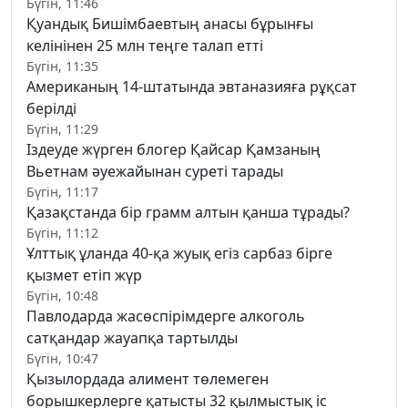
Бүгін, 11:46
Қуандық Бишімбаевтың анасы бұрынғы
келінінен 25 млн теңге талап етті
Бүгін, 11:35
Американың 14-штатында эвтаназияға рұқсат
берілді
Бүгін, 11:29
Іздеуде жүрген блогер Қайсар Қамзаның
Вьетнам әуежайынан суреті тарады
Бүгін, 11:17
Қазақстанда бір грамм алтын қанша тұрады?
Бүгін, 11:12
Ұлттық ұланда 40-қа жуық егіз сарбаз бірге
қызмет етіп жүр
Бүгін, 10:48
Павлодарда жасөспірімдерге алкоголь
сатқандар жауапқа тартылды
Бүгін, 10:47
Қызылордада алимент төлемеген
борышкерлерге қатысты 32 қылмыстық іс