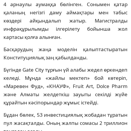
4 арнаулы аумаққа бөлінген. Сонымен қатар
қаланың негізгі даму аймақтары мен табыс
көздері айқындалып жатыр. Магистралды
инфрақұрылымды ілгерілету бойынша жол
картасы қолға алынған.
Басқарудың жаңа моделін қалыптастыратын
Конституциялық заң қабылданды.
Бүгінде Gate City тұрғын үй алабы жедел өркендеп
келеді. Мұнда «жайлы мектеп» бой көтеріп,
«Маревен Фуд», «КНАУФ», Fruit Art, Dolce Pharm
және Алматы желдеткіш зауыты секілді жүйе
құрайтын кәсіпорындар жұмыс істейді.
Бұдан бөлек, 53 инвестициялық жобадан тұратын
пул жасақталды. Оның жалпы сомасы 2 триллион