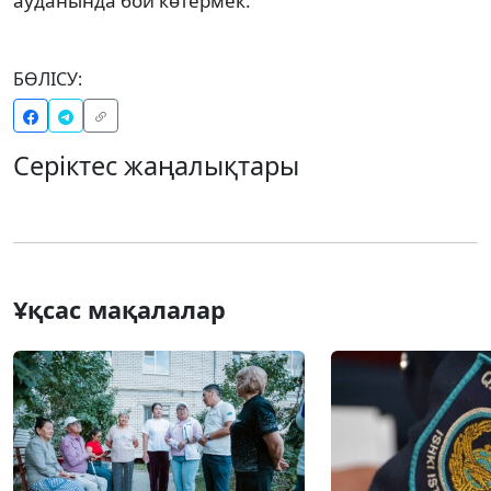
ауданында бой көтермек.
БӨЛІСУ:
Серіктес жаңалықтары
Ұқсас мақалалар