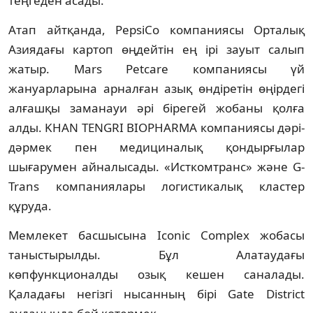
теңгеден асады.
Атап айтқанда, PepsiCo компаниясы Орталық
Азиядағы картоп өңдейтін ең ірі зауыт салып
жатыр. Mars Petcare компаниясы үй
жануарларына арналған азық өндіретін өңірдегі
алғашқы заманауи әрі бірегей жобаны қолға
алды. KHAN TENGRI BIOPHARMA компаниясы дәрі-
дәрмек пен медициналық қондырғылар
шығарумен айналысады. «Исткомтранс» және G-
Trans компаниялары логистикалық кластер
құруда.
Мемлекет басшысына Iconic Complex жобасы
таныстырылды. Бұл Алатаудағы
көпфункционалды озық кешен саналады.
Қаладағы негізгі нысанның бірі Gate District