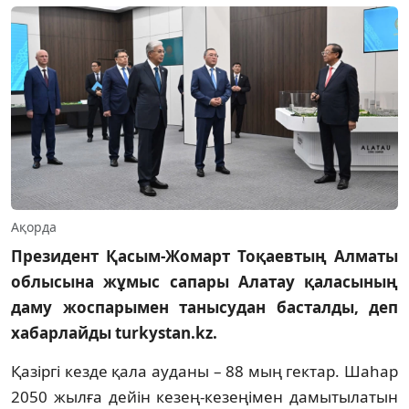
Ақорда
Президент Қасым-Жомарт Тоқаевтың Алматы
облысына жұмыс сапары Алатау қаласының
даму жоспарымен танысудан басталды, деп
хабарлайды turkystan.kz.
Қазіргі кезде қала ауданы – 88 мың гектар. Шаһар
2050 жылға дейін кезең-кезеңімен дамытылатын