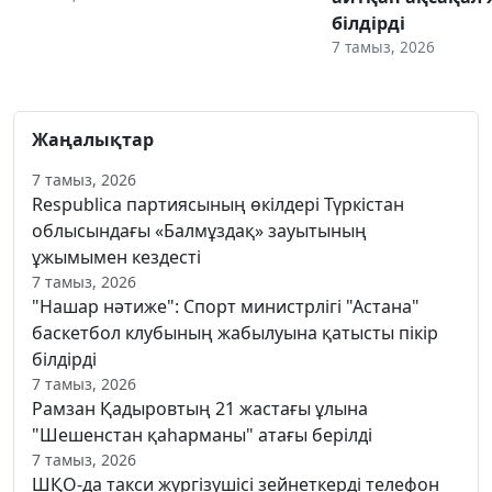
білдірді
7 тамыз, 2026
Жаңалықтар
7 тамыз, 2026
Respublica партиясының өкілдері Түркістан
облысындағы «Балмұздақ» зауытының
ұжымымен кездесті
7 тамыз, 2026
"Нашар нәтиже": Спорт министрлігі "Астана"
баскетбол клубының жабылуына қатысты пікір
білдірді
7 тамыз, 2026
Рамзан Қадыровтың 21 жастағы ұлына
"Шешенстан қаһарманы" атағы берілді
7 тамыз, 2026
ШҚО-да такси жүргізушісі зейнеткерді телефон