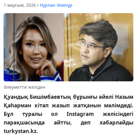
1 маусым, 2026
/
Нұрлан Әлинұр
Әлеуметтік желіден
Қуандық Бишімбаевтың бұрынғы әйелі Назым
Қаһарман кітап жазып жатқанын мәлімдеді.
Бұл туралы ол Instagram желісіндегі
парақшасында айтты, деп хабарлайды
turkystan.kz.