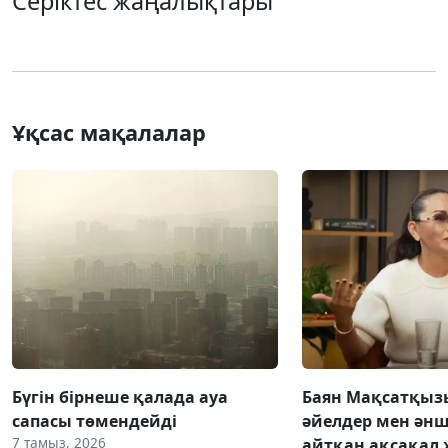
Серіктес жаңалықтары
Ұқсас мақалалар
Бүгін бірнеше қалада ауа
Баян Мақсатқыз
сапасы төмендейді
әйелдер мен әнш
7 тамыз, 2026
айтқан ақсақал 