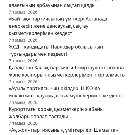
алаяғының арбауынан сақтап қалды
7 тамыз, 2026
«Байтақ» партиясының үміткері Астанада
өнеркәсіп және денсаулық сақтау
қызметкерлерімен кездесті
7 тамыз, 2026
ЖСДП кандидаты Павлодар облысының
тұрғындарымен кездесті
7 тамыз, 2026
Қазақстан Халық партиясы Теміртауда кітапхана
және кәсіпорын қызметкерлерімен пікір алмасты
7 тамыз, 2026
«Ауыл» партиясының өкілдері ШҚО-да
инклюзивті қауымдастық мүшелерімен кездесті
7 тамыз, 2026
Курорттағы қорық қызметкерін жабайы
жолбарыс талап тастады
7 тамыз, 2026
«Ақ жол» партиясының үміткерлері Шамалған