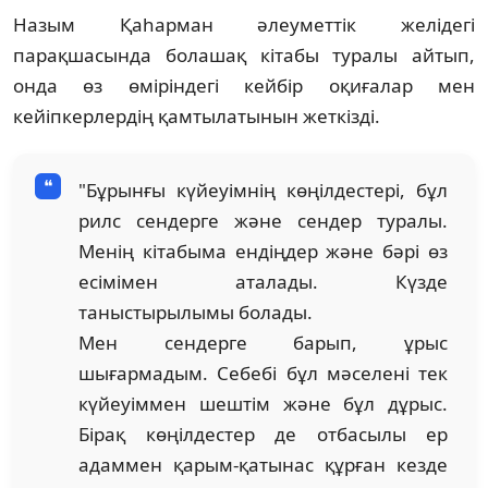
Назым Қаһарман әлеуметтік желідегі
парақшасында болашақ кітабы туралы айтып,
онда өз өміріндегі кейбір оқиғалар мен
кейіпкерлердің қамтылатынын жеткізді.
"Бұрынғы күйеуімнің көңілдестері, бұл
рилс сендерге және сендер туралы.
Менің кітабыма ендіңдер және бәрі өз
есімімен аталады. Күзде
таныстырылымы болады.
Мен сендерге барып, ұрыс
шығармадым. Себебі бұл мәселені тек
күйеуіммен шештім және бұл дұрыс.
Бірақ көңілдестер де отбасылы ер
адаммен қарым-қатынас құрған кезде