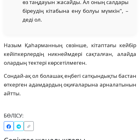
өз таңдауын жасайды. Ал оның салдары
біреудің кітабына ену болуы мүмкін", –
деді ол.
Назым Қаһарманның сөзінше, кітаптағы кейбір
кейіпкерлердің никнеймдері сақталған, алайда
олардың тектері көрсетілмеген.
Сондай-ақ ол болашақ еңбегі сатқындықты бастан
өткерген адамдардың оқиғаларына арналатынын
айтты.
БӨЛІСУ: