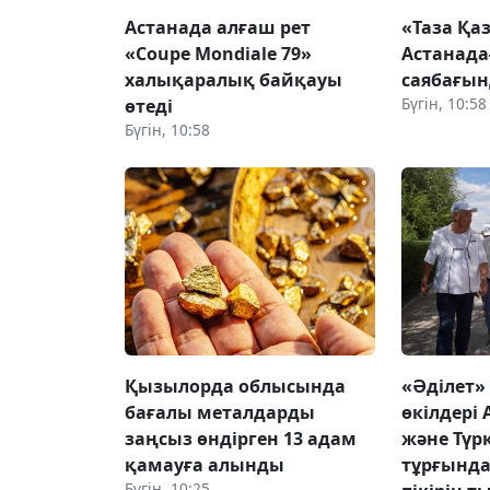
Астанада алғаш рет
«Таза Қа
«Coupe Mondiale 79»
Астанада
халықаралық байқауы
саябағын
Бүгін, 10:58
өтеді
Бүгін, 10:58
Қызылорда облысында
«Әділет»
бағалы металдарды
өкілдері
заңсыз өндірген 13 адам
және Түр
қамауға алынды
тұрғынд
Бүгін, 10:25