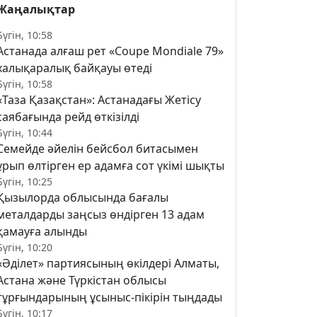
Жаңалықтар
Бүгін, 10:58
Астанада алғаш рет «Coupe Mondiale 79»
халықаралық байқауы өтеді
Бүгін, 10:58
«Таза Қазақстан»: Астанадағы Жетісу
саябағында рейд өткізілді
Бүгін, 10:44
Семейде әйелін бейсбол битасымен
ұрып өлтірген ер адамға сот үкімі шықты
Бүгін, 10:25
Қызылорда облысында бағалы
металдарды заңсыз өндірген 13 адам
қамауға алынды
Бүгін, 10:20
«Әділет» партиясының өкілдері Алматы,
Астана және Түркістан облысы
тұрғындарының ұсыныс-пікірін тыңдады
Бүгін, 10:17