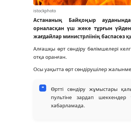
istockphoto
Астананың Байқоңыр ауданында,
орналасқан үш жеке тұрғын үйде
жағдайлар министрліінің баспасөз қ
Алғашқы өрт сөндіру бөлімшелері ке
отқа оранған.
Осы уақытта өрт сөндірушілер жалынм
Өртті сөндіру жұмыстары қа
пультіне зардап шеккендер 
хабарламада.