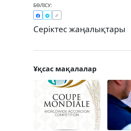
БӨЛІСУ:
Серіктес жаңалықтары
Ұқсас мақалалар