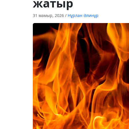
жатыр
31 мамыр, 2026
/
Нұрлан Әлинұр