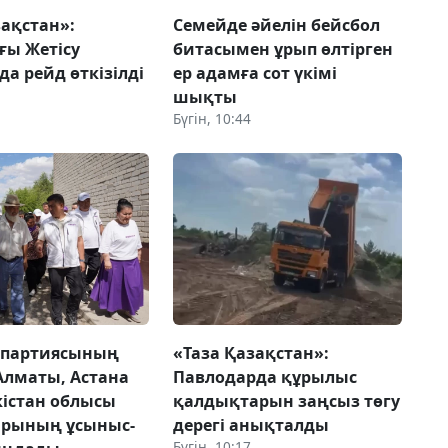
зақстан»:
Семейде әйелін бейсбол
ғы Жетісу
битасымен ұрып өлтірген
да рейд өткізілді
ер адамға сот үкімі
шықты
Бүгін, 10:44
 партиясының
«Таза Қазақстан»:
 Алматы, Астана
Павлодарда құрылыс
кістан облысы
қалдықтарын заңсыз төгу
арының ұсыныс-
дерегі анықталды
Бүгін, 10:17