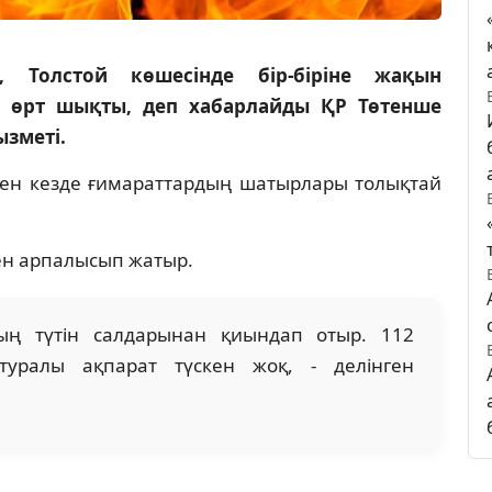
 Толстой көшесінде бір-біріне жақын
н өрт шықты, деп хабарлайды ҚР Төтенше
ызметі.
лген кезде ғимараттардың шатырлары толықтай
ен арпалысып жатыр.
лың түтін салдарынан қиындап отыр. 112
туралы ақпарат түскен жоқ, - делінген