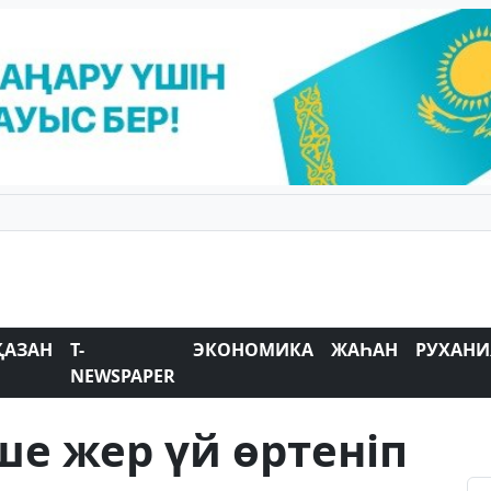
ҚАЗАН
T-
ЭКОНОМИКА
ЖАҺАН
РУХАНИ
NEWSPAPER
ше жер үй өртеніп