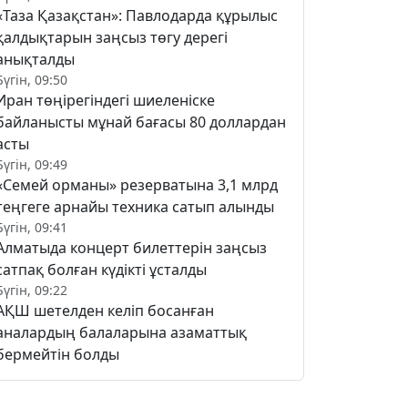
«Таза Қазақстан»: Павлодарда құрылыс
қалдықтарын заңсыз төгу дерегі
анықталды
Бүгін, 09:50
Иран төңірегіндегі шиеленіске
байланысты мұнай бағасы 80 доллардан
асты
Бүгін, 09:49
«Семей орманы» резерватына 3,1 млрд
теңгеге арнайы техника сатып алынды
Бүгін, 09:41
Алматыда концерт билеттерін заңсыз
сатпақ болған күдікті ұсталды
Бүгін, 09:22
АҚШ шетелден келіп босанған
аналардың балаларына азаматтық
бермейтін болды